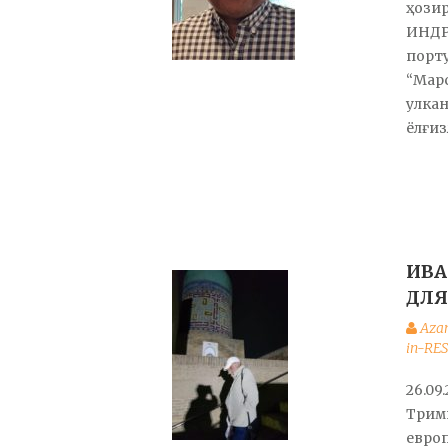
ҳозир
ИНДР
порту
“Марс
улкан
ёлғиз
ИВА
ДЛЯ
Aza
in-RE
26.09
Трим
европ