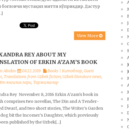
A
 боғловчи мустақил митти кўприкдир. Дастур
…]
View More
XANDRA REY ABOUT MY
NSLATION OF ERKIN A’ZAM’S BOOK
J
m Abidov
08.12.2019
Books | Китоблар
,
Guest
J
s
,
Translations from Uzbek fiction
,
Uzbek literature news
,
ёт янгиликлари
,
Таржималар
A
ndra Rey November 8, 2016 Erkin A’zam’s book in
sh comprises two novellas, The Din and A Tender-
d Dwarf, and two short stories, The Writer’s Garden
 dog bit the Incomer’s Daughter, which previously
been published by the Uzbek[…]