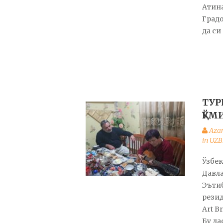
Атина
Градо
да си
ТУР
ҚЎМ
Aza
in UZ
Ўзбе
Давла
Эъти
резид
Art B
Бу да