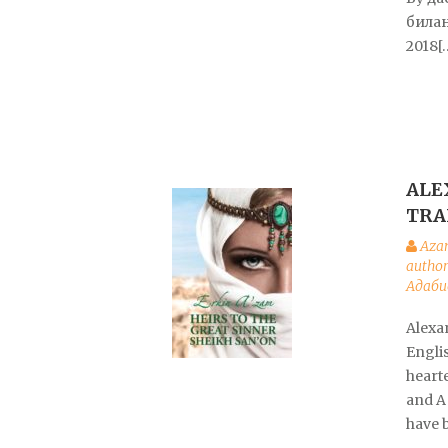
билан
2018[
ALE
TRA
Aza
author
Адаби
Alexa
Engli
hearte
and A
have 