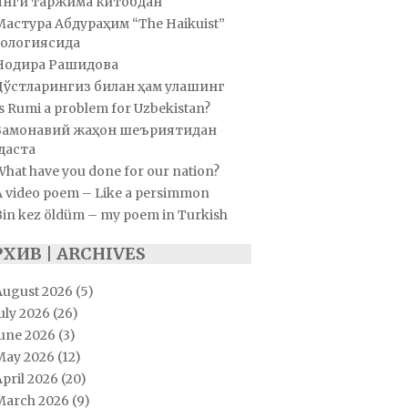
Янги таржима китобдан
Мастура Абдураҳим “The Haikuist”
ологиясида
Нодира Рашидова
Дўстларингиз билан ҳам улашинг
s Rumi a problem for Uzbekistan?
Замонавий жаҳон шеъриятидан
даста
hat have you done for our nation?
A video poem – Like a persimmon
Bin kez öldüm – my poem in Turkish
РХИВ | ARCHIVES
August 2026
(5)
uly 2026
(26)
June 2026
(3)
May 2026
(12)
pril 2026
(20)
March 2026
(9)