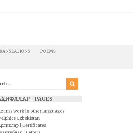
RANSLATIONS
POEMS
ch
АҲИФАЛАР | PAGES
Azam’s work in other languages
Delphics Uzbekistan
рлиқлар | Certificates
Мактублар | Letters