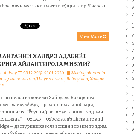
 боғловчи мустақил митти кўприкдир. У асосан
A
View More
АНГАННИ ХАЛҚАРО АДАБИЁТ
J
РИГА АЙЛАНТИРОЛАМИЗМИ?
J
A
m Abidov
08.12.2019
03.01.2020
Mening bir orzuim
сть у меня мечта/I have a dream
,
Лойиҳалар
,
Халқаро
ар
нган вилояти ҳокими Хайрулло Бозоровга
ому алайкум! Муҳтарам ҳоким жаноблари,
борингизга “Ёзувчи/рассом/маданият ходими
енцияда” – UzLAB – Uzbekistan’s Literature and
J
ridge – дастурини ҳавола этишни лозим топдим.
стур Ўзбекистонни дунё адабиёти ва санъати