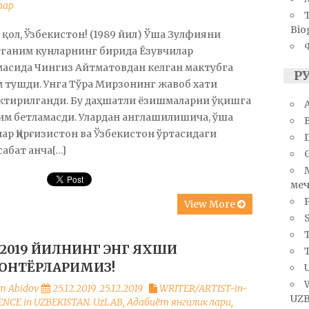
лар
Bio
қол, Ўзбекистон! (1989 йил) Ўша Зулфияни
тганим кунларнинг бирида Ёзувчилар
асида Чингиз Айтматовдан келган мактубга
Р
 тушди. Унга Тўра Мирзонинг жавоб хати
ктирилганди. Бу даҳшатли ёзишмаларни ўқишга
A
им бетламасди. Улардан англашилишича, ўша
ар Қирғизистон ва Ўзбекистон ўртасидаги
абат анча[…]
меч
View More
S
T
 2019 ЙИЛНИНГ ЭНГ ЯХШИ
ОНТЁРЛАРИМИЗ!
U
m Abidov
25.12.2019
25.12.2019
WRITER/ARTIST-in-
UZB
ENCE in UZBEKISTAN. UzLAB
,
Адабиёт янгиликлари
,