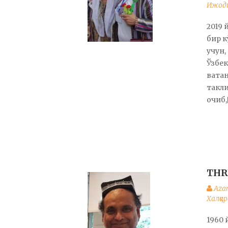
Ижодк
2019 
бир к
учун,
Ўзбек
вата
такли
очиб,
THR
Aza
Халқар
1960 