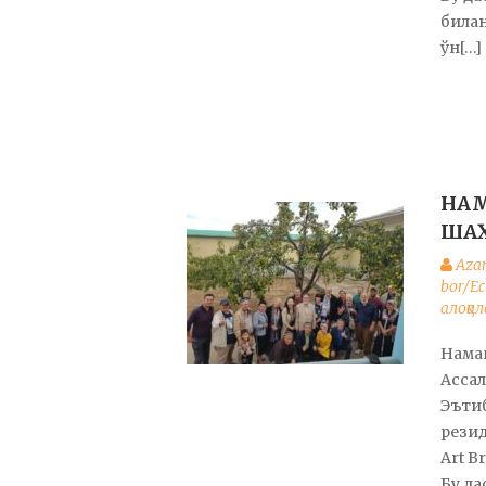
билан
ўн[…]
НАМ
ШАҲ
Aza
bor/Е
алоқал
Нама
Ассал
Эъти
резид
Art B
Бу да