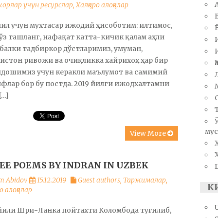
орлар учун ресурслар
,
Халқаро алоқалар
йил учун мухтасар ижодий ҳисоботим: илтимос,
ўз ташланг, нафақат катта-кичик қалам аҳли
 балки тадбиркор дўстларимиз, умуман,
истон ривожи ва очиқликка хайрихоҳ ҳар бир
ндошимиз учун керакли маълумот ва самимий
флар бор бу постда. 2019 йилги ижодхалтамни
[…]
мус
View More
EE POEMS BY INDRAN IN UZBEK
m Abidov
15.12.2019
Guest authors
,
Таржималар
,
К
о алоқалар
йили Шри-Ланка пойтахти Коломбода туғилиб,