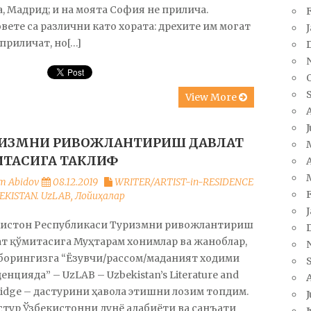
, Мадрид; и на моята София не прилича.
вете са различни като хората: дрехите им могат
 приличат, но[…]
View More
ИЗМНИ РИВОЖЛАНТИРИШ ДАВЛАТ
ИТАСИГА ТАКЛИФ
A
m Abidov
08.12.2019
WRITER/ARTIST-in-RESIDENCE
BEKISTAN. UzLAB
,
Лойиҳалар
кистон Республикаси Туризмни ривожлантириш
т қўмитасига Муҳтарам хонимлар ва жаноблар,
борингизга “Ёзувчи/рассом/маданият ходими
енцияда” – UzLAB – Uzbekistan’s Literature and
ridge – дастурини ҳавола этишни лозим топдим.
J
стур Ўзбекистонни дунё адабиёти ва санъати