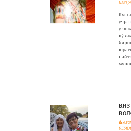
Шеър
Яхши 
учра
уюшм
кўзим
бири
юраг
пайтл
мунос
БИЗ
ВОЛ
Aza
RESID