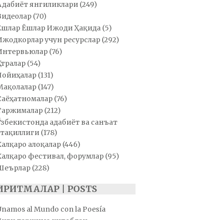
Адабиёт янгиликлари
(249)
Видеолар
(70)
Ёшлар Ёшлар Ижоди Ҳақида
(5)
Ижодкорлар учун ресурслар
(292)
Интервьюлар
(76)
Қатралар
(54)
Лойиҳалар
(131)
Мақолалар
(147)
Саёҳатномалар
(76)
Таржималар
(212)
Ўзбекистонда адабиёт ва санъат
тақиллиги
(178)
Халқаро алоқалар
(446)
Халқаро фестивал, форумлар
(95)
Шеърлар
(228)
ИРИТМАЛАР | POSTS
Unamos al Mundo con la Poesía