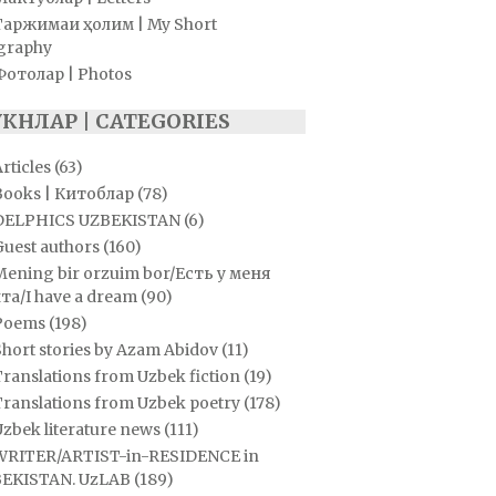
Таржимаи ҳолим | My Short
graphy
Фотолар | Photos
УКНЛАР | CATEGORIES
rticles
(63)
Books | Китоблар
(78)
DELPHICS UZBEKISTAN
(6)
Guest authors
(160)
Mening bir orzuim bor/Есть у меня
та/I have a dream
(90)
Poems
(198)
hort stories by Azam Abidov
(11)
ranslations from Uzbek fiction
(19)
Translations from Uzbek poetry
(178)
zbek literature news
(111)
WRITER/ARTIST-in-RESIDENCE in
EKISTAN. UzLAB
(189)