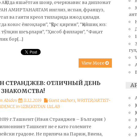
 АҚШда яшаётган шоир, очеркнавис ва дипломат
АН АМИРТАНАЯГАМ инглиз, испан, француз,
ант
гал ва гаити креол тилларида ижод қилади.
да кокос ёнғоқлари”, “Қўрс қирғин”, “Қийшиқ юз:
 тўлқин шеърлари”, “Ҳисоб филлари”, “Фақат
I
лик бор[…]
гул
W
View More
Н СТРАНДЖЕВ: ОТЛИЧНЫЙ ДЕНЬ
А
 ЗНАКОМСТВА!
m Abidov
11.12.2019
Guest authors
,
WRITER/ARTIST-
J
SIDENCE in UZBEKISTAN. UzLAB
.2019 г.Ташкент (Иван Странджев – България )
илионният Ташкент не е като големите
A
ейски градове. Не прилича на Париж, Виена,