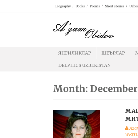
Skip
Biography
Books
Poems
Short stories
Uzbek
to
content
ЯНГИЛИКЛАР
ШЕЪРЛАР
DELPHICS UZBEKISTAN
Month: December
МАР
МИТ
Aza
WRITE