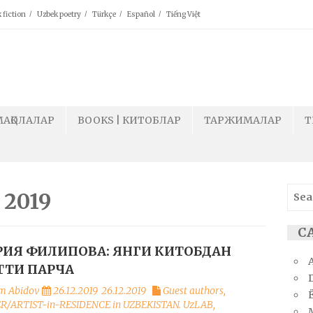
 fiction
Uzbek poetry
Türkçe
Español
Tiếng Việt
МАҚОЛАЛАР
BOOKS | КИТОБЛАР
ТАРЖИМАЛАР
T
Sear
 2019
for:
С
ИЯ ФИЛИПОВА: ЯНГИ КИТОБДАН
ТИ ПАРЧА
m Abidov
26.12.2019
26.12.2019
Guest authors
,
Ё
R/ARTIST-in-RESIDENCE in UZBEKISTAN. UzLAB
,