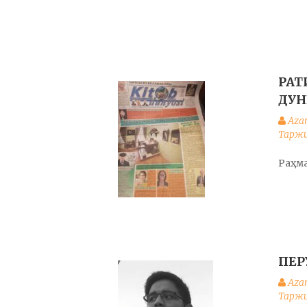
РАТ
ДУН
Aza
Тарж
Раҳма
ПЕР
Aza
Тарж