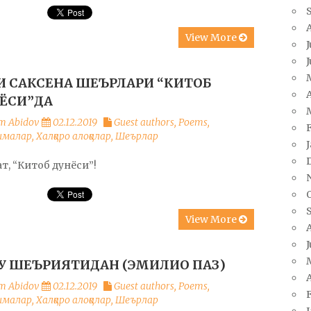
View More
J
И САКСЕНА ШЕЪРЛАРИ “КИТОБ
A
ЁСИ”ДА
m Abidov
02.12.2019
Guest authors
,
Poems
,
ималар
,
Халқаро алоқалар
,
Шеърлар
т, “Китоб дунёси”!
View More
J
У ШЕЪРИЯТИДАН (ЭМИЛИО ПАЗ)
A
m Abidov
02.12.2019
Guest authors
,
Poems
,
ималар
,
Халқаро алоқалар
,
Шеърлар