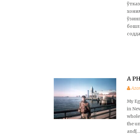
ўтказ
хоним
ўзинг
бошл
содда
A P
Aza
My Eg
in New
whole
the u
and[…