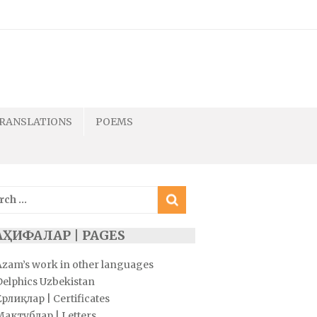
RANSLATIONS
POEMS
ch
АҲИФАЛАР | PAGES
Azam’s work in other languages
Delphics Uzbekistan
рлиқлар | Certificates
Мактублар | Letters