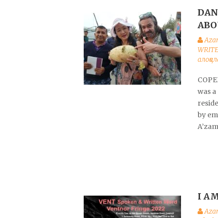
DAN
ABO
Aza
WRITE
алоқал
COPEN
was a 
resid
by emi
A’zam
I A
Aza