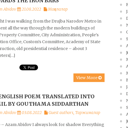
ARDS THE IRON BARS
m Abidov
21.08.2022
Мақолалар
ht I was walking from the Drujba Narodov Metro in
ent all the way through the modern buildings of
 Property Committee, City Administration, People’s
tion Office, Custom’s Committee, Academy of State
uction, old presidential residence – about 3
eters[…]
A
View More
ENGLISH POEM TRANSLATED INTO
IL BY GOUTHAMA SIDDARTHAN
m Abidov
03.08.2022
Guest authors
,
Таржималар
J
 – Azam Abidov I always look for shadow Everything