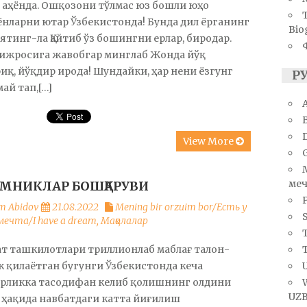
 аҳёнда. Ошқозони тўлмас юз бошли юҳо
нларни ютар Ўзбекистонда! Бунда дил ёрганинг
Bio
тинг-ла Қайтиб ўз бошингни ерлар, биродар.
 ижросига жавобгар минглаб Жонда йўқ
иқ, йўқдир ирода! Шундайки, ҳар нени ёзгунг
Р
ай тап,[…]
A
View More
меч
МНИКЛАР БОШҚАРУВИ
m Abidov
21.08.2022
Mening bir orzuim bor/Есть у
S
мечта/I have a dream
,
Мақолалар
T
т ташкилотлари триллионлаб маблағ талон-
U
 қилаётган бугунги Ўзбекистонда кеча
арликка тасодифан келиб қолишнинг олдини
UZB
 ҳақида навбатдаги катта йиғилиш