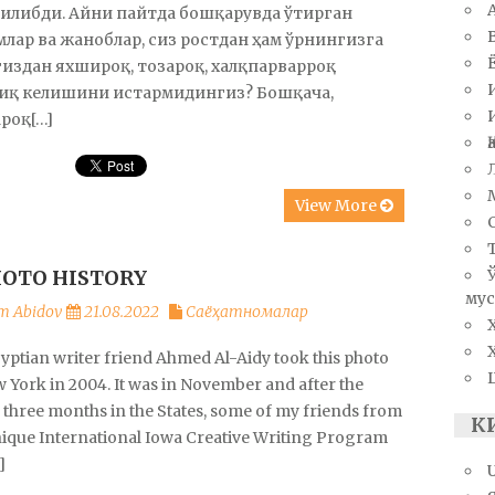
илибди. Айни пайтда бошқарувда ўтирган
лар ва жаноблар, сиз ростдан ҳам ўрнингизга
издан яхшироқ, тозароқ, халқпарварроқ
иқ келишини истармидингиз? Бошқача,
роқ[…]
View More
HOTO HISTORY
мус
m Abidov
21.08.2022
Саёҳатномалар
yptian writer friend Ahmed Al-Aidy took this photo
 York in 2004. It was in November and after the
 three months in the States, some of my friends from
К
nique International Iowa Creative Writing Program
]