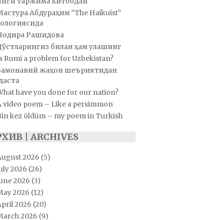
Янги таржима китобдан
Мастура Абдураҳим “The Haikuist”
ологиясида
Нодира Рашидова
Дўстларингиз билан ҳам улашинг
s Rumi a problem for Uzbekistan?
Замонавий жаҳон шеъриятидан
даста
hat have you done for our nation?
A video poem – Like a persimmon
Bin kez öldüm – my poem in Turkish
РХИВ | ARCHIVES
August 2026
(5)
uly 2026
(26)
June 2026
(3)
May 2026
(12)
pril 2026
(20)
March 2026
(9)