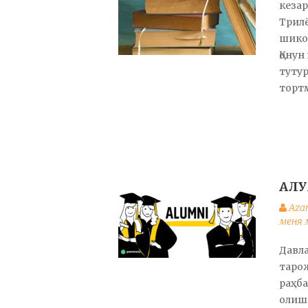
кезар
Трилё
шикоя
Қонун
тутур
тортм
АЛУ
Aza
меня 
Давла
тарож
раҳб
олиш