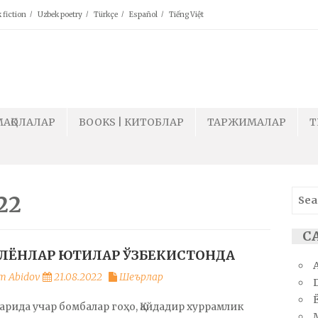
 fiction
Uzbek poetry
Türkçe
Español
Tiếng Việt
МАҚОЛАЛАР
BOOKS | КИТОБЛАР
ТАРЖИМАЛАР
T
Sear
22
for:
С
ЛЁНЛАР ЮТИЛАР ЎЗБЕКИСТОНДА
m Abidov
21.08.2022
Шеърлар
Ё
рида учар бомбалар гоҳо, Қайдадир хуррамлик