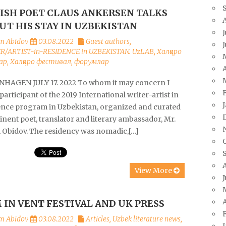
ISH POET CLAUS ANKERSEN TALKS
UT HIS STAY IN UZBEKISTAN
J
m Abidov
03.08.2022
Guest authors
,
R/ARTIST-in-RESIDENCE in UZBEKISTAN. UzLAB
,
Халқаро
ар
,
Халқаро фестивал, форумлар
A
HAGEN JULY 17. 2022 To whom it may concern I
participant of the 2019 International writer-artist in
ence program in Uzbekistan, organized and curated
nent poet, translator and literary ambassador, Mr.
 Obidov. The residency was nomadic,[…]
View More
J
A
M IN VENT FESTIVAL AND UK PRESS
m Abidov
03.08.2022
Articles
,
Uzbek literature news
,