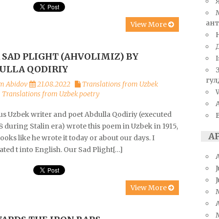
ант
View More
 SAD PLIGHT (AHVOLIMIZ) BY
I
ULLA QODIRIY
гул
m Abidov
21.08.2022
Translations from Uzbek
W
,
Translations from Uzbek poetry
s Uzbek writer and poet Abdulla Qodiriy (executed
8 during Stalin era) wrote this poem in Uzbek in 1915,
А
 looks like he wrote it today or about our days. I
ated t into English. Our Sad Plight[…]
J
View More
A