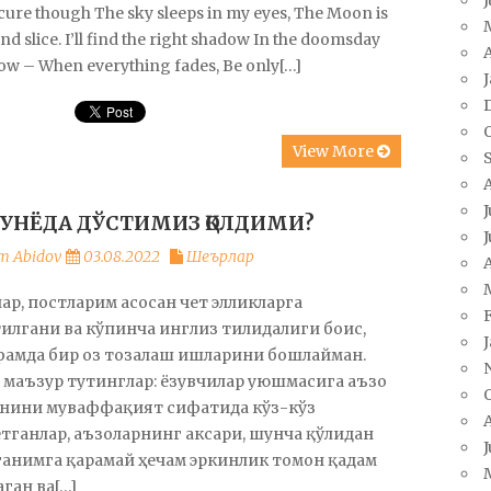
scure though The sky sleeps in my eyes, The Moon is
and slice. I’ll find the right shadow In the doomsday
A
w – When everything fades, Be only[…]
View More
J
ДУНЁДА ДЎСТИМИЗ ҚОЛДИМИ?
J
m Abidov
03.08.2022
Шеърлар
A
ар, постларим асосан чет элликларга
илгани ва кўпинча инглиз тилидалиги боис,
фамда бир оз тозалаш ишларини бошлайман.
маъзур тутинглар: ёзувчилар уюшмасига аъзо
анини муваффақият сифатида кўз-кўз
тганлар, аъзоларнинг аксари, шунча қўлидан
J
анимга қарамай ҳечам эркинлик томон қадам
ган ва[…]