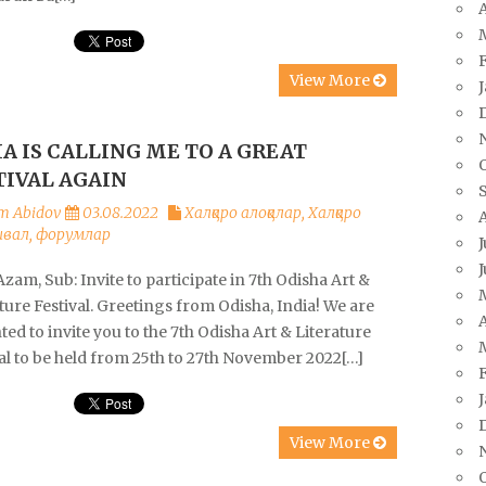
A
View More
IA IS CALLING ME TO A GREAT
TIVAL AGAIN
m Abidov
03.08.2022
Халқаро алоқалар
,
Халқаро
вал, форумлар
J
J
zam, Sub: Invite to participate in 7th Odisha Art &
ture Festival. Greetings from Odisha, India! We are
A
ted to invite you to the 7th Odisha Art & Literature
al to be held from 25th to 27th November 2022[…]
View More