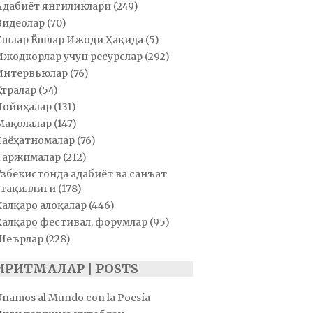
Адабиёт янгиликлари
(249)
Видеолар
(70)
Ёшлар Ёшлар Ижоди Ҳақида
(5)
Ижодкорлар учун ресурслар
(292)
Интервьюлар
(76)
Қатралар
(54)
Лойиҳалар
(131)
Мақолалар
(147)
Саёҳатномалар
(76)
Таржималар
(212)
Ўзбекистонда адабиёт ва санъат
тақиллиги
(178)
Халқаро алоқалар
(446)
Халқаро фестивал, форумлар
(95)
Шеърлар
(228)
ИРИТМАЛАР | POSTS
Unamos al Mundo con la Poesía