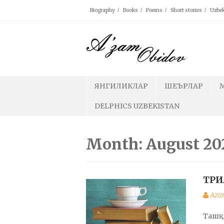
Skip
Biography
Books
Poems
Short stories
Uzbek
to
content
ЯНГИЛИКЛАР
ШЕЪРЛАР
DELPHICS UZBEKISTAN
Month: August 20
ТРИ
Aza
Ташқа