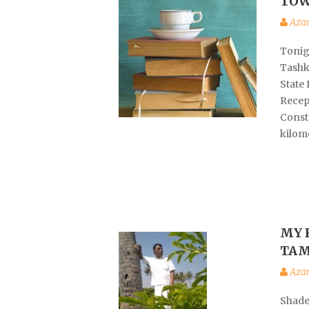
TOW
Aza
Tonig
Tashk
State
Recep
Constr
kilom
MY 
TAM
Aza
Shade