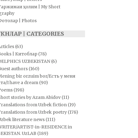
Таржимаи ҳолим | My Short
graphy
Фотолар | Photos
УКНЛАР | CATEGORIES
rticles
(63)
Books | Китоблар
(78)
DELPHICS UZBEKISTAN
(6)
Guest authors
(160)
Mening bir orzuim bor/Есть у меня
та/I have a dream
(90)
Poems
(198)
hort stories by Azam Abidov
(11)
ranslations from Uzbek fiction
(19)
Translations from Uzbek poetry
(178)
zbek literature news
(111)
WRITER/ARTIST-in-RESIDENCE in
EKISTAN. UzLAB
(189)