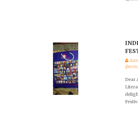
IND
FES
Aza
фести
Dear A
Litera
deligh
Festiv