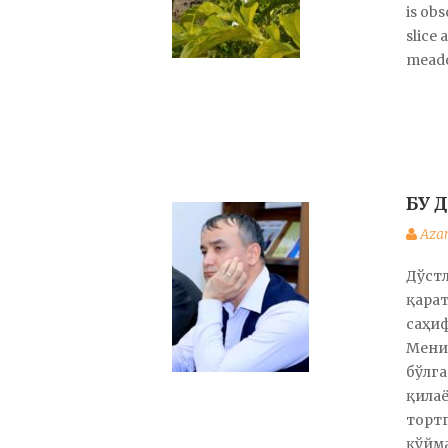
is ob
slice 
meado
БУ 
Aza
Дўстл
қарат
саҳи
Мени 
бўлг
қилаё
тортг
қўйма