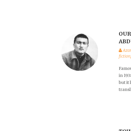
OUR
ABD
Aza
fiction
Famou
in 193
but it
transl