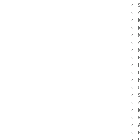
J
A
J
A