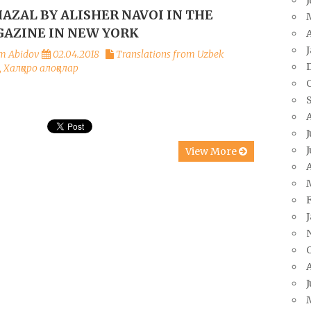
HAZAL BY ALISHER NAVOI IN THE
AZINE IN NEW YORK
A
m Abidov
02.04.2018
Translations from Uzbek
,
Халқаро алоқалар
J
J
View More
A
J