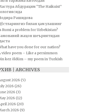
Янги таржима китобдан
Мастура Абдураҳим “The Haikuist”
ологиясида
Нодира Рашидова
Дўстларингиз билан ҳам улашинг
s Rumi a problem for Uzbekistan?
Замонавий жаҳон шеъриятидан
даста
hat have you done for our nation?
A video poem – Like a persimmon
Bin kez öldüm – my poem in Turkish
РХИВ | ARCHIVES
August 2026
(5)
uly 2026
(26)
June 2026
(3)
May 2026
(12)
pril 2026
(20)
March 2026
(9)