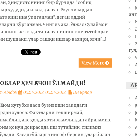
ан, Ҳиндистоннинг бир бурчида “собиқ
ар ҳудудида ижод қилган ёзувчилардан
ант
товнигина ўқиганман”, деган оддий
ларни кўрганман. Чингиз ака, Ўлжас Сулаймон
арнинг чет элда танилганининг энг эътиборли
I
и шундаки, улар ташқи ишлар вазири, элчи[…]
гул
W
View More
ОБЛАР ҲЕЧ ҚАЧОН ЎЛМАЙДИ!
А
m Abidov
05.04.2018
05.04.2018
Шеърлар
J
Қаюм кутубхонаси бузилиши ҳақидаги
рдан хулоса: Фактларни текширмай,
шмайлик, акс ҳолда хотиржамликдан айриламиз.
A
оим қонун доирасида иш тутайлик, тилимиз
бўлади. Ҳасадгўйларга инсоф берсин, улар билан