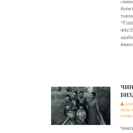
симп
буён 
такл
“ЎЗБ
ФЕСТ
адаб
имко
ЧИН
БИЗ
Aza
меня 
алоқал
Чинги