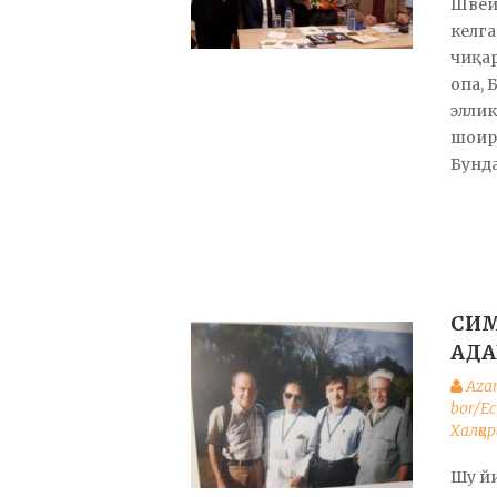
Швей
келга
чиқар
опа, 
эллик
шоири
Бунда
СИМ
АДА
Aza
bor/Е
Халқа
Шу йи