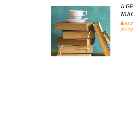
A G
MAG
Aza
poetry