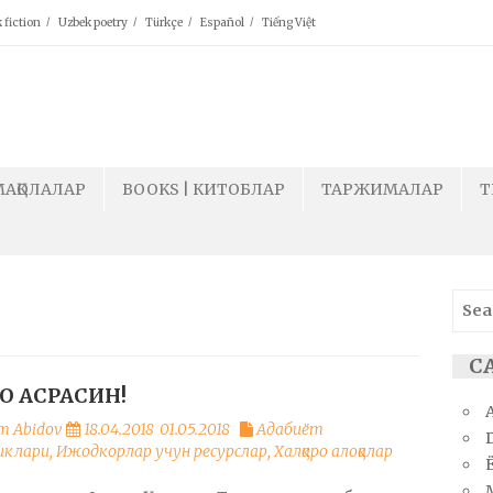
 fiction
Uzbek poetry
Türkçe
Español
Tiếng Việt
МАҚОЛАЛАР
BOOKS | КИТОБЛАР
ТАРЖИМАЛАР
T
Sear
for:
С
О АСРАСИН!
m Abidov
18.04.2018
01.05.2018
Адабиёт
иклари
,
Ижодкорлар учун ресурслар
,
Халқаро алоқалар
Ё