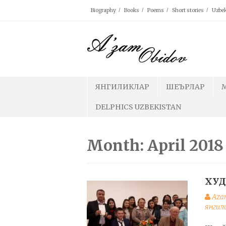
Skip
Biography
Books
Poems
Short stories
Uzbek
to
content
ЯНГИЛИКЛАР
ШЕЪРЛАР
DELPHICS UZBEKISTAN
Month: April 2018
ХУД
Aza
янгил