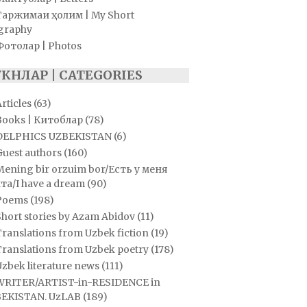
Таржимаи ҳолим | My Short
graphy
Фотолар | Photos
УКНЛАР | CATEGORIES
rticles
(63)
Books | Китоблар
(78)
DELPHICS UZBEKISTAN
(6)
Guest authors
(160)
Mening bir orzuim bor/Есть у меня
та/I have a dream
(90)
Poems
(198)
hort stories by Azam Abidov
(11)
ranslations from Uzbek fiction
(19)
Translations from Uzbek poetry
(178)
zbek literature news
(111)
WRITER/ARTIST-in-RESIDENCE in
EKISTAN. UzLAB
(189)