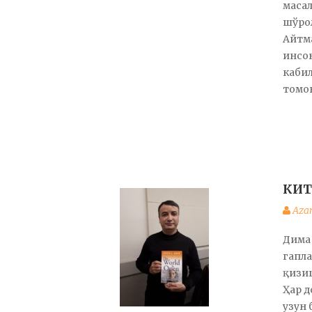
масал
шўрол
Айтма
инсон
кабил
томон
КИТ
Aza
Дима 
гапла
қизи
Ҳар д
узун 