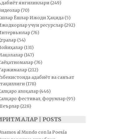
Адабиёт янгиликлари
(249)
Видеолар
(70)
Ёшлар Ёшлар Ижоди Ҳақида
(5)
Ижодкорлар учун ресурслар
(292)
Интервьюлар
(76)
Қатралар
(54)
Лойиҳалар
(131)
Мақолалар
(147)
Саёҳатномалар
(76)
Таржималар
(212)
Ўзбекистонда адабиёт ва санъат
тақиллиги
(178)
Халқаро алоқалар
(446)
Халқаро фестивал, форумлар
(95)
Шеърлар
(228)
ИРИТМАЛАР | POSTS
Unamos al Mundo con la Poesía