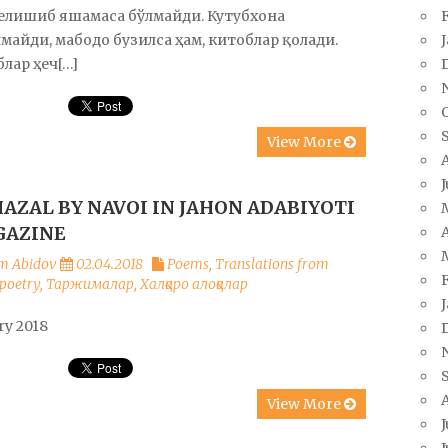
елишиб яшамаса бўлмайди. Кутубхона
майди, мабодо бузилса ҳам, китоблар қолади.
лар ҳеч[…]
View More
HAZAL BY NAVOI IN JAHON ADABIYOTI
AZINE
A
m Abidov
02.04.2018
Poems
,
Translations from
poetry
,
Таржималар
,
Халқаро алоқалар
ry 2018
View More
J