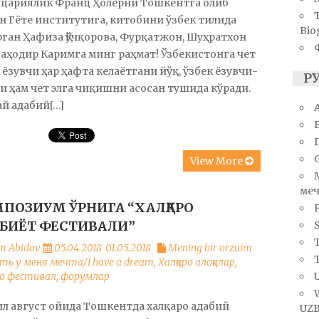
цариялик Франц Ҳолерни Тошкентга олиб
н Гёте институтига, китобини ўзбек тилида
Bio
ган Ҳафиза Қўчқорова, Фурқатжон, Шуҳратхон
Баҳодир Каримга минг раҳмат! Ўзбекистонга чет
 ёзувчи ҳар ҳафта келаётгани йўқ, ўзбек ёзувчи-
Р
 ҳам чет элга чиқишни асосан тушида кўради.
й адабий[…]
A
View More
меч
ПОЗИУМ ЎРНИГА “ХАЛҚАРО
БИЁТ ФЕСТИВАЛИ”
S
T
m Abidov
05.04.2018
01.05.2018
Mening bir orzuim
сть у меня мечта/I have a dream
,
Халқаро алоқалар
,
U
ро фестивал, форумлар
л август ойида Тошкентда халқаро адабий
UZB