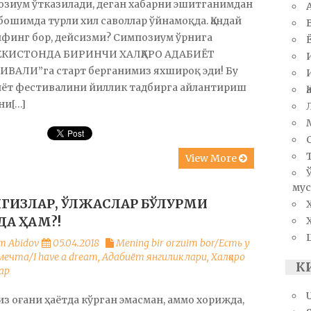
озиум ўтказилади, деган хабарни эшитганимдан
бошимда турли хил саволлар ўйнамоқда. Қандай
ифинг бор, дейсизми? Симпозиум ўрнига
ЕКИСТОНДА БИРИНЧИ ХАЛҚАРО АДАБИЁТ
ИВАЛИ”га старт берганимиз яхшироқ эди! Бу
иёт фестивалини йиллик тадбирга айлантириш
ни[…]
View More
мус
ГИЗЛАР, ЎЛЖАСЛАР БЎЛУРМИ
ДА ҲАМ?!
m Abidov
05.04.2018
Mening bir orzuim bor/Есть у
мечта/I have a dream
,
Адабиёт янгиликлари
,
Халқаро
К
ар
з оғани ҳаётда кўрган эмасман, аммо хорижда,