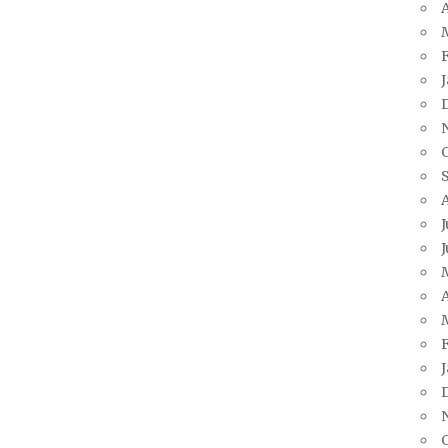
A
J
J
A