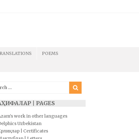
RANSLATIONS
POEMS
ch
АҲИФАЛАР | PAGES
Azam’s work in other languages
Delphics Uzbekistan
рлиқлар | Certificates
Мактублар | Letters