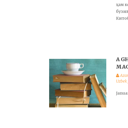
ҳам к
бузил
Китоб
A G
MAG
Aza
Uzbek 
Janua