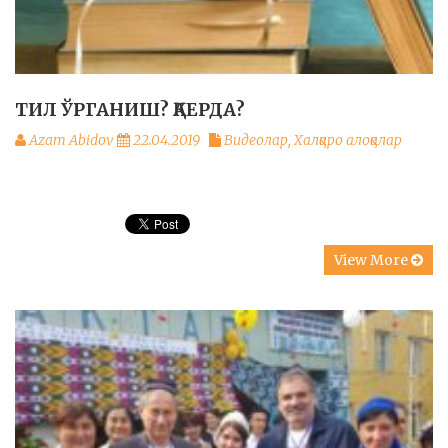
ТИЛ ЎРГАНИШ? ҚАЕРДА?
Azam Abidov
22.04.2019
Видеолар
,
Халқаро алоқалар
View More