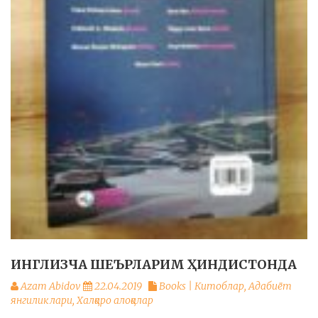
ИНГЛИЗЧА ШЕЪРЛАРИМ ҲИНДИСТОНДА
Azam Abidov
22.04.2019
Books | Китоблар
,
Адабиёт
янгиликлари
,
Халқаро алоқалар