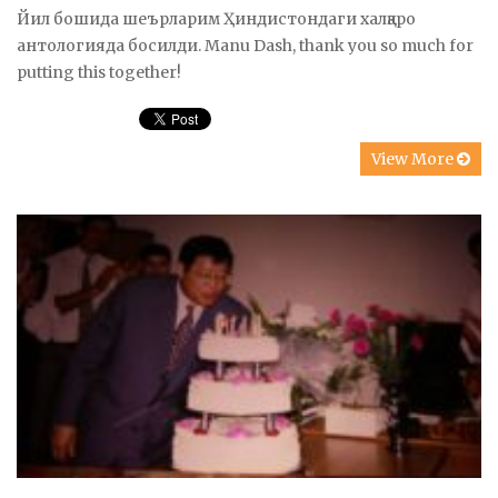
Йил бошида шеърларим Ҳиндистондаги халқаро
антологияда босилди. Manu Dash, thank you so much for
putting this together!
View More