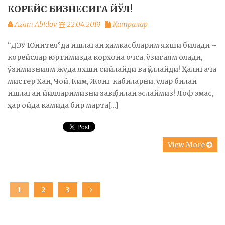
КОРЕЙС БИЗНЕСИГА ЙЎЛ!
Azam Abidov
22.04.2019
Қатралар
“ДЭУ Юнител”да ишлаган ҳамкасбларим яхши билади –
корейслар юртимизда корхона очса, ўзигаям олади,
ўзимизниям жуда яхши сийлайди ва қўллайди! Ҳалигача
мистер Хан, Чой, Ким, Жонг кабиларни, улар билан
ишлаган йилларимизни завқ билан эслаймиз! Лоф эмас,
ҳар ойда камида бир марта[…]
View More
Posts
PAGE
1
PAGE
2
PAGE
3
navigation