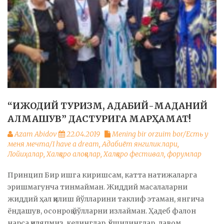
“ИЖОДИЙ ТУРИЗМ, АДАБИЙ-МАДАНИЙ
АЛМАШУВ” ДАСТУРИГА МАРҲАМАТ!
Azam Abidov
22.04.2019
Mening bir orzuim bor/Есть у
меня мечта/I have a dream
,
Адабиёт янгиликлари
,
Лойиҳалар
,
Халқаро алоқалар
,
Халқаро фестивал, форумлар
Принцип Бир ишга киришсам, катта натижаларга
эришмагунча тинмайман. Жиддий масалаларни
жиддий ҳал қилиш йўлларини таклиф этаман, янгича
ёндашув, осонроқ йўлларни излайман. Ҳадеб фалон
нарса қиляпмиз, келинглар, қўшилинглар, давом