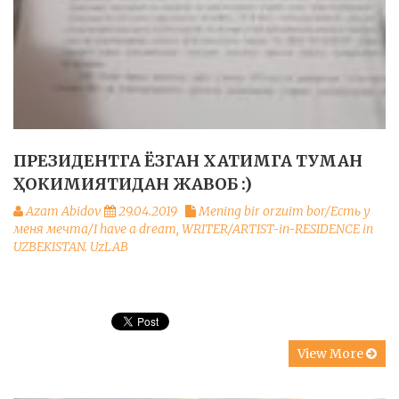
ПРЕЗИДЕНТГА ЁЗГАН ХАТИМГА ТУМАН
ҲОКИМИЯТИДАН ЖАВОБ :)
Azam Abidov
29.04.2019
Mening bir orzuim bor/Есть у
меня мечта/I have a dream
,
WRITER/ARTIST-in-RESIDENCE in
UZBEKISTAN. UzLAB
View More