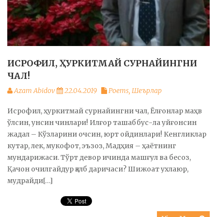
ИСРОФИЛ, ҲУРКИТМАЙ СУРНАЙИНГНИ
ЧАЛ!
Azam Abidov
22.04.2019
Poems
,
Шеърлар
Исрофил, ҳуркитмай сурнайингни чал, Ёлғонлар маҳв
ўлсин, унсин чинлари! Илғор ташаббус-ла уйғонсин
жадал – Кўзларини очсин, юрт ойдинлари! Кенгликлар
кутар, лек, мукофот, эъзоз, Мадҳия – ҳаётнинг
мундарижаси. Тўрт девор ичинда машғул ва бесоз,
Қачон очилгайдур қалб даричаси? Шижоат ухлаюр,
мудрайди[…]