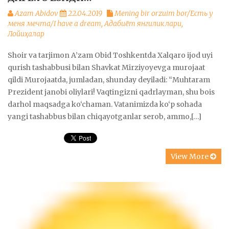
Azam Abidov
22.04.2019
Mening bir orzuim bor/Есть у
меня мечта/I have a dream
,
Адабиёт янгиликлари
,
Лойиҳалар
Shoir va tarjimon A’zam Obid Toshkentda Xalqaro ijod uyi
qurish tashabbusi bilan Shavkat Mirziyoyevga murojaat
qildi Murojaatda, jumladan, shunday deyiladi: “Muhtaram
Prezident janobi oliylari! Vaqtingizni qadrlayman, shu bois
darhol maqsadga ko‘chaman. Vatanimizda ko‘p sohada
yangi tashabbus bilan chiqayotganlar serob, ammo,[…]
View More