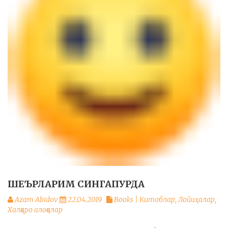
ШЕЪРЛАРИМ СИНГАПУРДА
Azam Abidov
22.04.2019
Books | Китоблар
,
Лойиҳалар
,
Халқаро алоқалар