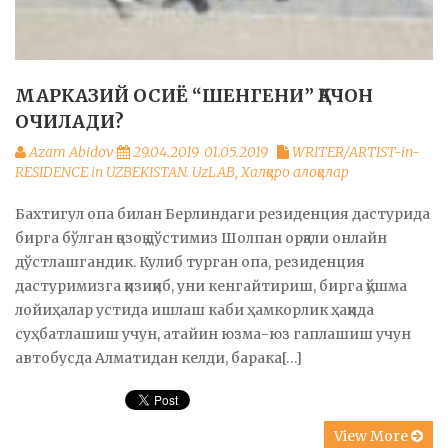
МАРКАЗИЙ ОСИЁ “ШЕНГЕНИ” ҚАЧОН
ОЧИЛАДИ?
Azam Abidov
29.04.2019
01.05.2019
WRITER/ARTIST-in-
RESIDENCE in UZBEKISTAN. UzLAB
,
Халқаро алоқалар
Бахтигул опа билан Берлиндаги резиденция дастурида
бирга бўлган қозоқ дўстимиз Шолпан орқали онлайн
дўстлашгандик. Кулиб турган опа, резиденция
дастуримизга қизиқиб, уни кенгайтириш, бирга қўшма
лойиҳалар устида ишлаш каби ҳамкорлик ҳақида
суҳбатлашиш учун, атайин юзма-юз гаплашиш учун
автобусда Алматидан келди, барака[…]
View More