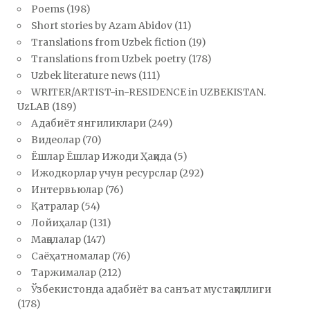
Poems
(198)
Short stories by Azam Abidov
(11)
Translations from Uzbek fiction
(19)
Translations from Uzbek poetry
(178)
Uzbek literature news
(111)
WRITER/ARTIST-in-RESIDENCE in UZBEKISTAN.
UzLAB
(189)
Адабиёт янгиликлари
(249)
Видеолар
(70)
Ёшлар Ёшлар Ижоди Ҳақида
(5)
Ижодкорлар учун ресурслар
(292)
Интервьюлар
(76)
Қатралар
(54)
Лойиҳалар
(131)
Мақолалар
(147)
Саёҳатномалар
(76)
Таржималар
(212)
Ўзбекистонда адабиёт ва санъат мустақиллиги
(178)