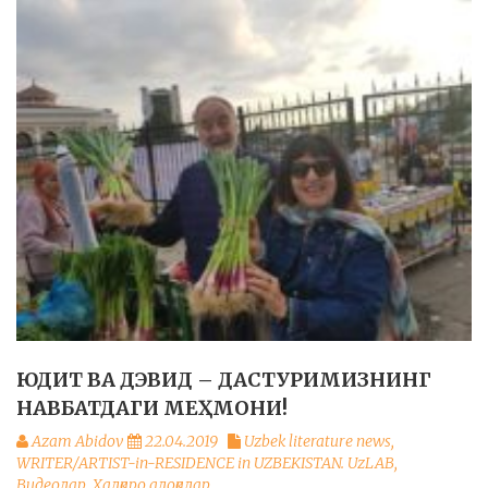
ЮДИТ ВА ДЭВИД – ДАСТУРИМИЗНИНГ
НАВБАТДАГИ МЕҲМОНИ!
Azam Abidov
22.04.2019
Uzbek literature news
,
WRITER/ARTIST-in-RESIDENCE in UZBEKISTAN. UzLAB
,
Видеолар
,
Халқаро алоқалар