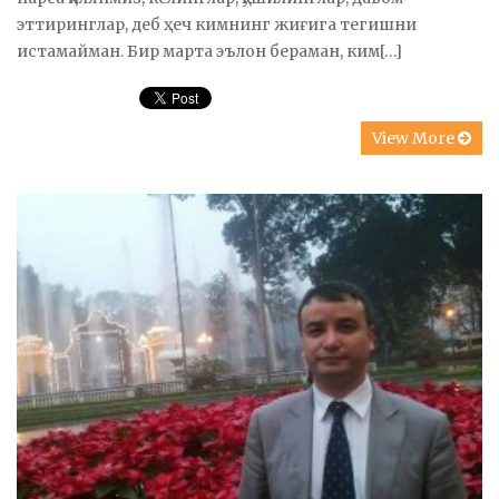
эттиринглар, деб ҳеч кимнинг жиғига тегишни
истамайман. Бир марта эълон бераман, ким[…]
View More