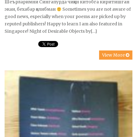
Шеърларимни Сингапурда чиққан китобга киритишган
экан, бехабар қолибман
Sometimes you are not aware of
good news, especially when your poems are picked up by
reputed publishers! Happy to learn I am also featured in
Singapore! Night of Desirable Objects by[…]
View More