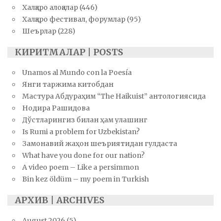
Халқаро алоқалар
(446)
Халқаро фестивал, форумлар
(95)
Шеърлар
(228)
КИРИТМАЛАР | POSTS
Unamos al Mundo con la Poesía
Янги таржима китобдан
Мастура Абдураҳим “The Haikuist” антологиясида
Нодира Рашидова
Дўстларингиз билан ҳам улашинг
Is Rumi a problem for Uzbekistan?
Замонавий жаҳон шеъриятидан гулдаста
What have you done for our nation?
A video poem – Like a persimmon
Bin kez öldüm – my poem in Turkish
АРХИВ | ARCHIVES
August 2026
(5)