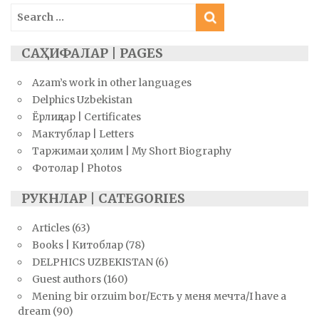
Search
for:
САҲИФАЛАР | PAGES
Azam’s work in other languages
Delphics Uzbekistan
Ёрлиқлар | Certificates
Мактублар | Letters
Таржимаи ҳолим | My Short Biography
Фотолар | Photos
РУКНЛАР | CATEGORIES
Articles
(63)
Books | Китоблар
(78)
DELPHICS UZBEKISTAN
(6)
Guest authors
(160)
Mening bir orzuim bor/Есть у меня мечта/I have a
dream
(90)