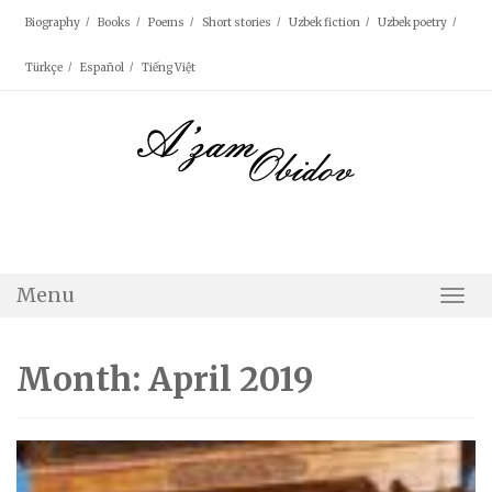
Skip
Biography
Books
Poems
Short stories
Uzbek fiction
Uzbek poetry
to
content
Türkçe
Español
Tiếng Việt
Menu
Togg
Navi
Month: April 2019