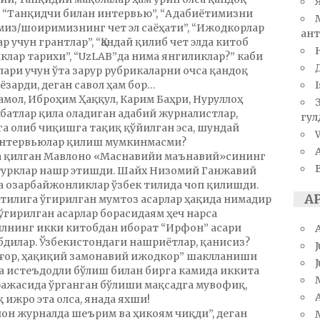
”, “Танқидчи билан интервью”, “Адабиётимизни
из/шоиримизнинг чет эл саёҳати”, “Ижодкорлар
ант
р учун грантлар”, “Қандай қилиб чет элда китоб
клар тарихи”, “UzLAB”да нима янгиликлар?” каби
ари учун ўта зарур рубрикаларни очса қандоқ
I
ёзарди, деган савол ҳам бор…
Камол, Иброҳим Ҳаққул, Карим Баҳри, Нуруллоҳ
ҳбатлар қила оладиган адабий журналистлар,
гул
а олиб чиқишга тақиқ қўйилган эса, шундай
W
 интервьюлар қилиш мумкинмасми?
ма қилган Мавлоно «Маснавийи маънавий»сининг
 турклар нашр этишди. Шайх Низомий Ганжавий
да озарбайжонликлар ўзбек тилида чоп қилишди.
А
 тилига ўгирилган мумтоз асарлар ҳақида нимадир
ўгирилган асарлар борасидаям ҳеч нарса
илнинг икки китобдан иборат “Ирфон” асари
дилар. Ўзбекистондаги нашриётлар, қанисиз?
J
илғор, ҳақиқий замонавий ижодкор” шаклланиши
а истеъдодли бўлиш билан бирга камида иккита
ажасида ўрганган бўлиши мақсадга мувофиқ,
A
 ижро эта олса, янада яхши!
он журналда шеърим ва ҳикоям чиқди”, деган