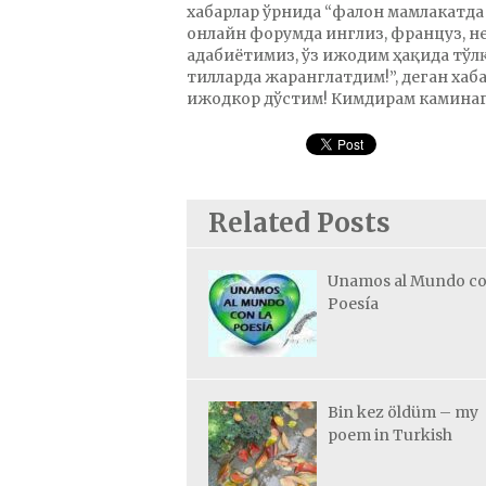
хабарлар ўрнида “фалон мамлакатда 
онлайн форумда инглиз, француз, нем
адабиётимиз, ўз ижодим ҳақида тў
тилларда жаранглатдим!”, деган хаб
ижодкор дўстим! Кимдирам каминаг
Related Posts
Unamos al Mundo co
Poesía
Bin kez öldüm – my
poem in Turkish