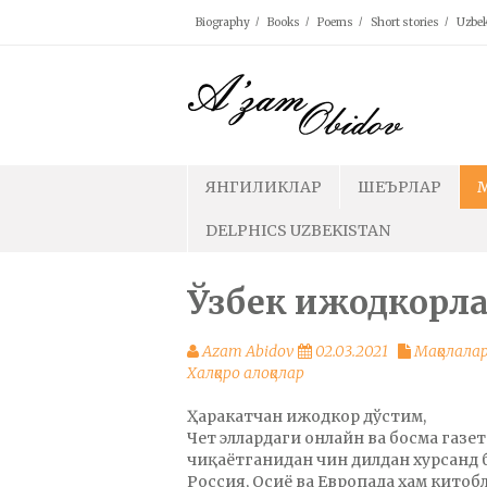
Skip
Biography
Books
Poems
Short stories
Uzbek
to
content
ЯНГИЛИКЛАР
ШЕЪРЛАР
DELPHICS UZBEKISTAN
Ўзбек ижодкорл
Azam Abidov
02.03.2021
Мақолала
Халқаро алоқалар
Ҳаракатчан ижодкор дўстим,
Чет эллардаги онлайн ва босма газе
чиқаётганидан чин дилдан хурсанд 
Россия, Осиё ва Европада ҳам китоб