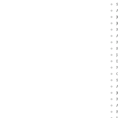
J
A
J
A