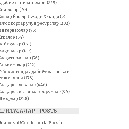
Адабиёт янгиликлари
(249)
Видеолар
(70)
Ёшлар Ёшлар Ижоди Ҳақида
(5)
Ижодкорлар учун ресурслар
(292)
Интервьюлар
(76)
Қатралар
(54)
Лойиҳалар
(131)
Мақолалар
(147)
Саёҳатномалар
(76)
Таржималар
(212)
Ўзбекистонда адабиёт ва санъат
тақиллиги
(178)
Халқаро алоқалар
(446)
Халқаро фестивал, форумлар
(95)
Шеърлар
(228)
ИРИТМАЛАР | POSTS
Unamos al Mundo con la Poesía