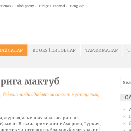
 fiction
Uzbek poetry
Türkçe
Español
Tiếng Việt
МАҚОЛАЛАР
BOOKS | КИТОБЛАР
ТАРЖИМАЛАР
T
арига мактуб
Sear
for:
р
,
Ўзбекистонда адабиёт ва санъат мустақиллиги
,
СА
та, журнал, альманахларда асарингиз
Ё
бўламан. Баъзиларимизнинг Америка, Туркия,
ларимиз чоп этиляпти, Аллоҳ муборак қилсин!