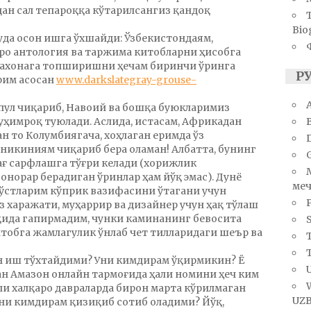
дан сал тепароққа кўтарилсангиз қандоқ
Bio
уда осон ишга ўхшайди: Ўзбекистондаям,
ро антология ва таржима китобларни ҳисобга
махонага топширишни ҳечам биринчи ўринга
Р
рим асосан
www.darkslategray-grouse-
A
 пул чиқариб, Навоий ва бошқа буюкларимиз
ҳимроқ туюлади. Аслида, истасам, Африкадан
н то Колумбиягача, хоҳлаган еримда ўз
икиниям чиқариб бера оламан! Албатта, бунинг
ағ сарфлашга тўғри келади (хорижлик
онорар берадиган ўринлар ҳам йўқ эмас). Дунё
меч
дўстларим кўприк вазифасини ўтагани учун
оз харажати, муҳаррир ва дизайнер учун ҳақ тўлаш
ақида гапирмадим, чунки каминанинг бевосита
S
итобга жамлагулик ўнлаб чет тилларидаги шеър ва
T
ан иш тўхтайдими? Уни кимдирам ўқирмикин? Ё
U
н Амазон онлайн тармоғида ҳали номини ҳеч ким
ли халқаро давраларда бирон марта кўрилмаган
UZB
и кимдирам қизиқиб сотиб оладими? Йўқ,