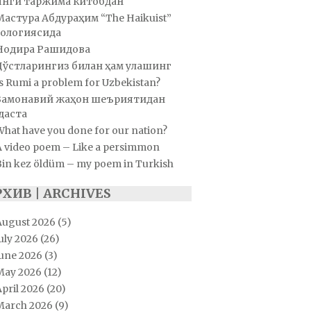
Янги таржима китобдан
Мастура Абдураҳим “The Haikuist”
ологиясида
Нодира Рашидова
Дўстларингиз билан ҳам улашинг
s Rumi a problem for Uzbekistan?
Замонавий жаҳон шеъриятидан
даста
hat have you done for our nation?
A video poem – Like a persimmon
Bin kez öldüm – my poem in Turkish
РХИВ | ARCHIVES
August 2026
(5)
uly 2026
(26)
June 2026
(3)
May 2026
(12)
pril 2026
(20)
March 2026
(9)