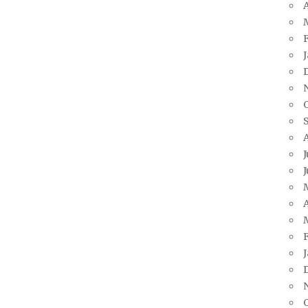
A
J
J
A