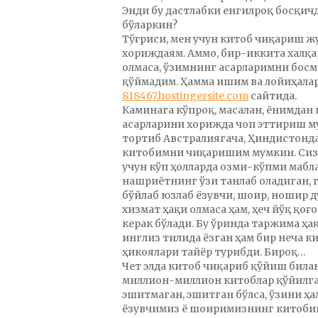
Энди бу дастлабки енгилроқ босқич
бўларкин?
Тўғриси, мен учун китоб чиқариш ж
хориждаям. Аммо, бир-иккита халқа
олмаса, ўзимнинг асарларимни бос
қўймадим. Ҳамма ишим ва лойиҳала
818467.hostingersite.com
сайтида.
Каминага кўпроқ, масалан, ёнимдан
асарларини хорижда чоп эттириш му
тортиб Австралиягача, Ҳиндистонда
китобимни чиқаришим мумкин. Сизн
учун кўп ҳолларда озми-кўпми мабл
нашриётнинг ўзи танлаб оладиган, г
бўйлаб юзлаб ёзувчи, шоир, ношир 
хизмат ҳақи олмаса ҳам, ҳеч йўқ қоғ
керак бўлади. Бу ўринда таржима ҳ
инглиз тилида ёзган ҳам бир неча к
ҳикоялари тайёр турибди. Бироқ…
Чет элда китоб чиқариб қўйиш бил
миллион-миллион китоблар қўйилга
эшитмаган, эшитган бўлса, ўзини ҳа
ёзувчимиз ё шоиримизнинг китобин