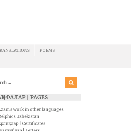
RANSLATIONS
POEMS
ch
ҲИФАЛАР | PAGES
Azam’s work in other languages
Delphics Uzbekistan
рлиқлар | Certificates
Мактублар | Letters