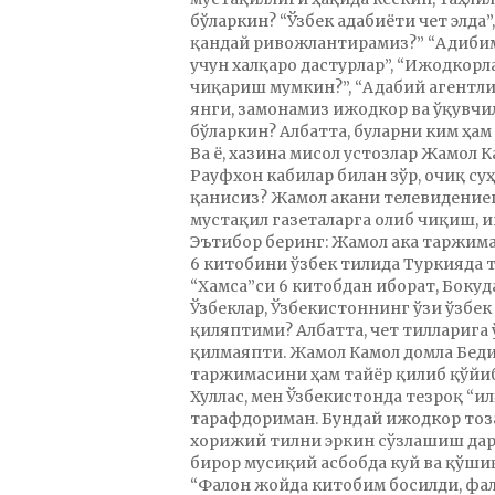
бўларкин? “Ўзбек адабиёти чет элда
қандай ривожлантирамиз?” “Адибим
учун халқаро дастурлар”, “Ижодкорла
чиқариш мумкин?”, “Адабий агентли
янги, замонамиз ижодкор ва ўқувчил
бўларкин? Албатта, буларни ким ҳам 
Ва ё, хазина мисол устозлар Жамол 
Рауфхон кабилар билан зўр, очиқ су
қанисиз? Жамол акани телевидениег
мустақил газеталарга олиб чиқиш,
Эътибор беринг: Жамол ака таржи
6 китобини ўзбек тилида Туркияда
“Хамса”си 6 китобдан иборат, Боку
Ўзбеклар, Ўзбекистоннинг ўзи ўзбек
қиляптими? Албатта, чет тилларига 
қилмаяпти. Жамол Камол домла Бед
таржимасини ҳам тайёр қилиб қўйиб
Хуллас, мен Ўзбекистонда тезроқ “
тарафдориман. Бундай ижодкор тоз
хорижий тилни эркин сўзлашиш дар
бирор мусиқий асбобда куй ва қўшиқ
“Фалон жойда китобим босилди, фал