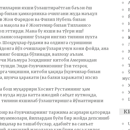
 тилларни яхши ўзлаштираётган баъзи ёш
ар билан ҳамкорликка очилгани жуда маъқул
ов Жон Фарндон ва Филип Нубель билан
а мақола ва ё Жонтемир билан Тилланисо
п эттирди. Мана бу яхши ва тўғри иш!
лланисоларнинг ўзлари инглиз тилини пухта
. Шоҳруҳлар ёрдами ва олдинга суришини
йдонга йўл очишлари ўзлари учун кони фойда, ана
нинг бошида бўлинади, валлоҳу аълам.
увчи Маъмура Зоҳиднинг китоби Америкадан
м тушди. Энди ёзувчимизнинг ўзи тезроқ
рга чиқишни, китоби ҳақида ўқувчилар билан
, шунча ҳаракати (ва балки харажати) изсиз
мус
 ва бош муҳаррири Хосият Рустамнинг ҳам
л кузда жуда катта ижодий саёҳат кутмоқда,
из тилини яхшилаб ўзлаштиришга йўналтириши
К
шоир ва ёзувчиларнинг таржима асарлари қаторида
 муаммолари, йиллардан буён бир жойда депсиниб
йиҳалар ва ташаббуслар, адабиёт ва санъат
ий, танқидий мақолалар ҳам ўрин олса қандоқ