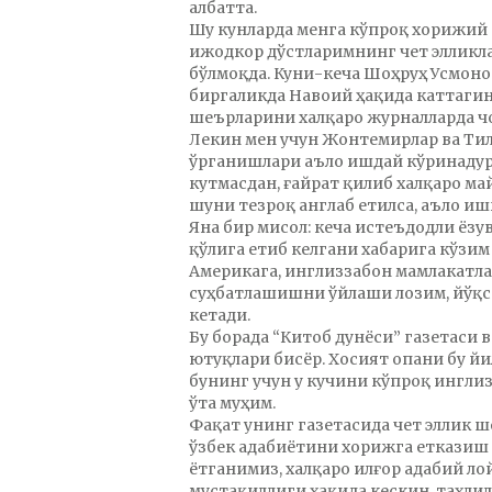
албатта.
Шу кунларда менга кўпроқ хорижий
ижодкор дўстларимнинг чет элликл
бўлмоқда. Куни-кеча Шоҳруҳ Усмон
биргаликда Навоий ҳақида каттагин
шеърларини халқаро журналларда чо
Лекин мен учун Жонтемирлар ва Ти
ўрганишлари аъло ишдай кўринадур
кутмасдан, ғайрат қилиб халқаро ма
шуни тезроқ англаб етилса, аъло иш
Яна бир мисол: кеча истеъдодли ёз
қўлига етиб келгани хабарига кўзи
Америкага, инглиззабон мамлакатла
суҳбатлашишни ўйлаши лозим, йўқса
кетади.
Бу борада “Китоб дунёси” газетаси
ютуқлари бисёр. Хосият опани бу йи
бунинг учун у кучини кўпроқ ингл
ўта муҳим.
Фақат унинг газетасида чет эллик 
ўзбек адабиётини хорижга етказиш
ётганимиз, халқаро илғор адабий ло
мустақиллиги ҳақида кескин, таҳлил