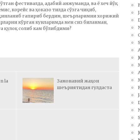
ўтган фестивалда, адабий анжуманда, ва ё хеч йўқ
ис, корейс ва ҳоказо тилда сўзга чиқиб,
лқинланиб гапириб бердим, шеърларимни хорижий
арларни кўрган кунларимда мен сиз биланман,
а қулоқ солиб кам бўлибдими?
A
n la
Замонавий жаҳон
шеъриятидан гулдаста
J