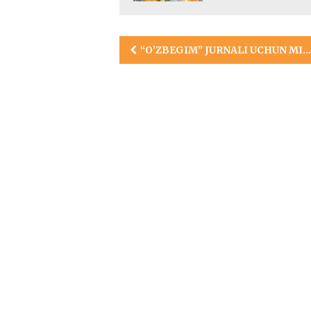
Post
“O’ZBEGIM” JURNALI UCHUN MITTI SUHBAT
navigation