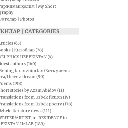
Таржимаи ҳолим | My Short
graphy
Фотолар | Photos
УКНЛАР | CATEGORIES
rticles
(63)
Books | Китоблар
(78)
DELPHICS UZBEKISTAN
(6)
Guest authors
(160)
Mening bir orzuim bor/Есть у меня
та/I have a dream
(90)
Poems
(198)
hort stories by Azam Abidov
(11)
ranslations from Uzbek fiction
(19)
Translations from Uzbek poetry
(178)
zbek literature news
(111)
WRITER/ARTIST-in-RESIDENCE in
EKISTAN. UzLAB
(189)