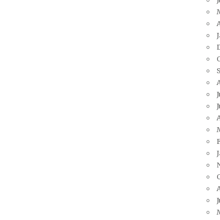
A
J
J
A
J