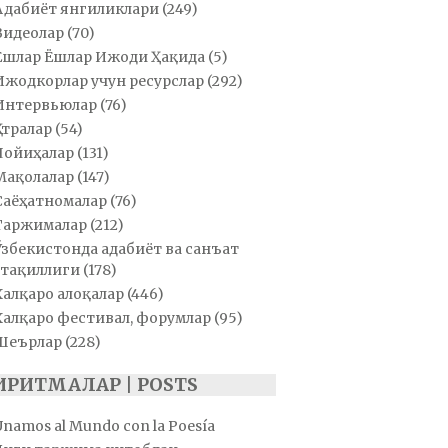
Адабиёт янгиликлари
(249)
Видеолар
(70)
Ёшлар Ёшлар Ижоди Ҳақида
(5)
Ижодкорлар учун ресурслар
(292)
Интервьюлар
(76)
Қатралар
(54)
Лойиҳалар
(131)
Мақолалар
(147)
Саёҳатномалар
(76)
Таржималар
(212)
Ўзбекистонда адабиёт ва санъат
тақиллиги
(178)
Халқаро алоқалар
(446)
Халқаро фестивал, форумлар
(95)
Шеърлар
(228)
ИРИТМАЛАР | POSTS
Unamos al Mundo con la Poesía