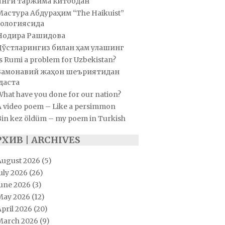
Янги таржима китобдан
Мастура Абдураҳим “The Haikuist”
ологиясида
Нодира Рашидова
Дўстларингиз билан ҳам улашинг
s Rumi a problem for Uzbekistan?
Замонавий жаҳон шеъриятидан
даста
hat have you done for our nation?
A video poem – Like a persimmon
Bin kez öldüm – my poem in Turkish
РХИВ | ARCHIVES
August 2026
(5)
uly 2026
(26)
June 2026
(3)
May 2026
(12)
pril 2026
(20)
March 2026
(9)