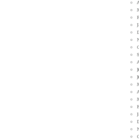
A
J
J
A