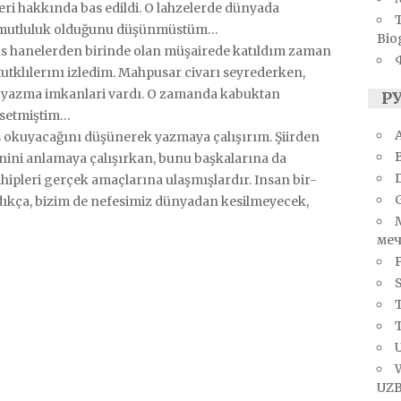
eri hakkında bas edildi. O lahzelerde dünyada
r mutluluk olduğunu düşünmüstüm…
Bio
s hanelerden birinde olan müşairede katıldım zaman
utklılerını izledim. Mahpusar civarı seyrederken,
 yazma imkanlari vardı. O zamanda kabuktan
Р
ssetmiştim…
A
s okuyacağını düşünerek yazmaya çalışırım. Şiirden
nini anlamaya çalışırkan, bunu başkalarına da
ahipleri gerçek amaçlarına ulaşmışlardır. Insan bir-
dıkça, bizim de nefesimiz dünyadan kesilmeyecek,
меч
S
T
U
UZB