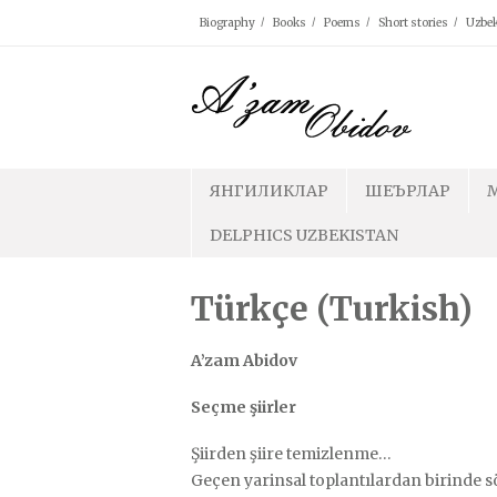
Skip
Biography
Books
Poems
Short stories
Uzbek
to
content
ЯНГИЛИКЛАР
ШЕЪРЛАР
DELPHICS UZBEKISTAN
Türkçe (Turkish)
A’zam Abidov
Seçme şiirler
Şiirden şiire temizlenme…
Geçen yarinsal toplantılardan birinde s