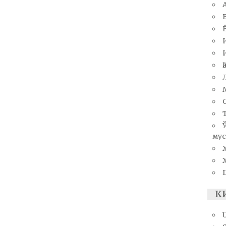
мус
К