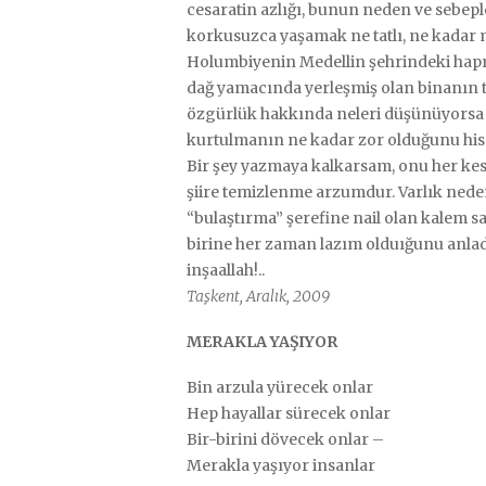
cesaratin azlığı, bunun neden ve sebepl
korkusuzca yaşamak ne tatlı, ne kada
Holumbiyenin Medellin şehrindeki hapı
dağ yamacında yerleşmiş olan binanın t
özgürlük hakkında neleri düşünüyorsa
kurtulmanın ne kadar zor olduğunu hi
Bir şey yazmaya kalkarsam, onu her ke
şiire temizlenme arzumdur. Varlık nede
“bulaştırma” şerefine nail olan kalem s
birine her zaman lazım olduığunu anla
inşaallah!..
Taşkent, Aralık, 2009
MERAKLA YAŞIYOR
Bin arzula yürecek onlar
Hep hayallar sürecek onlar
Bir-birini dövecek onlar –
Merakla yaşıyor insanlar