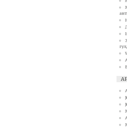
ант
I
гул
W
А
J
A