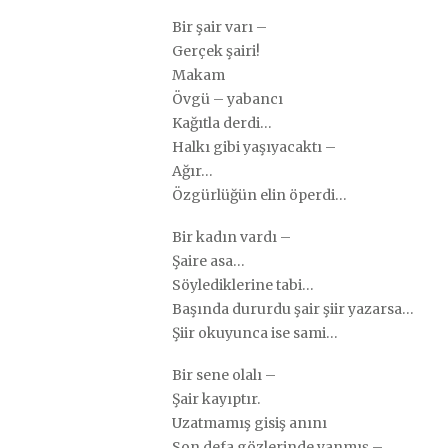
Bir şair varı –
Gerçek şairi!
Makam
Övgü – yabancı
Kağıtla derdi…
Halkı gibi yaşıyacaktı –
Ağır…
Özgürlüğün elin öperdi…
Bir kadın vardı –
Şaire asa…
Söylediklerine tabi…
Başında dururdu şair şiir yazarsa…
Şiir okuyunca ise sami…
Bir sene olalı –
Şair kayıptır.
Uzatmamış gisiş anını
Son defa gözlerinde yanmış –