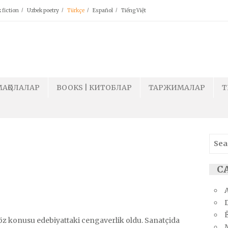
 fiction
Uzbek poetry
Türkçe
Español
Tiếng Việt
МАҚОЛАЛАР
BOOKS | КИТОБЛАР
ТАРЖИМАЛАР
T
Sear
for:
СА
Ё
öz konusu edebiyattaki cengaverlik oldu. Sanatçida