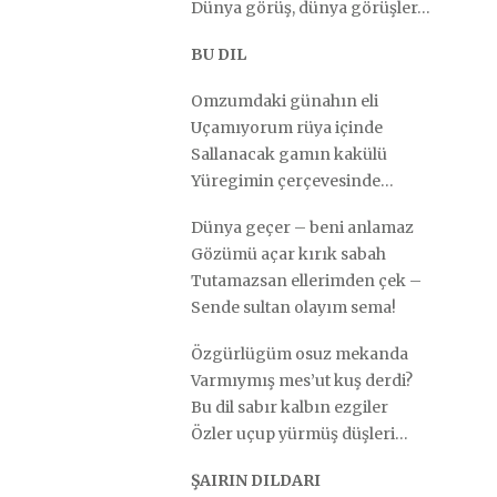
Dünya görüş, dünya görüşler…
BU DIL
Omzumdaki günahın eli
Uçamıyorum rüya içinde
Sallanacak gamın kakülü
Yüregimin çerçevesinde…
Dünya geçer – beni anlamaz
Gözümü açar kırık sabah
Tutamazsan ellerimden çek –
Sende sultan olayım sema!
Özgürlügüm osuz mekanda
Varmıymış mes’ut kuş derdi?
Bu dil sabır kalbın ezgiler
Özler uçup yürmüş düşleri…
ŞAIRIN DILDARI