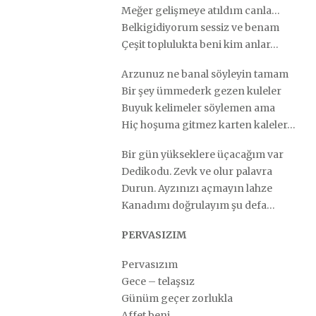
Meğer gelişmeye atıldım canla…
Belkigidiyorum sessiz ve benam
Çeşit toplulukta beni kim anlar…
Arzunuz ne banal söyleyin tamam
Bir şey ümmederk gezen kuleler
Buyuk kelimeler söylemen ama
Hiç hoşuma gitmez karten kaleler…
Bir gün yükseklere üçacağım var
Dedikodu. Zevk ve olur palavra
Durun. Ayzınızı açmayın lahze
Kanadımı doğrulayım şu defa…
PERVASIZIM
Pervasızım
Gece – telaşsız
Günüm geçer zorlukla
Affet beni