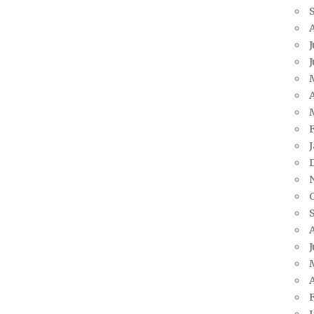
J
A
J
A