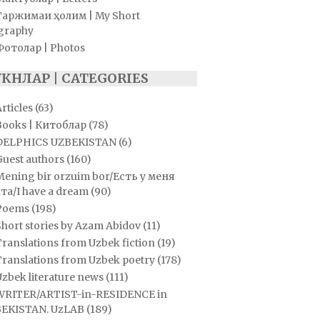
Таржимаи ҳолим | My Short
graphy
Фотолар | Photos
УКНЛАР | CATEGORIES
rticles
(63)
Books | Китоблар
(78)
DELPHICS UZBEKISTAN
(6)
Guest authors
(160)
Mening bir orzuim bor/Есть у меня
та/I have a dream
(90)
Poems
(198)
hort stories by Azam Abidov
(11)
ranslations from Uzbek fiction
(19)
Translations from Uzbek poetry
(178)
zbek literature news
(111)
WRITER/ARTIST-in-RESIDENCE in
EKISTAN. UzLAB
(189)