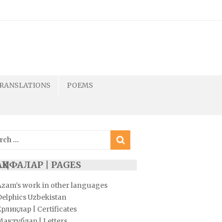
RANSLATIONS
POEMS
ch
ҲИФАЛАР | PAGES
Azam’s work in other languages
Delphics Uzbekistan
рлиқлар | Certificates
Мактублар | Letters