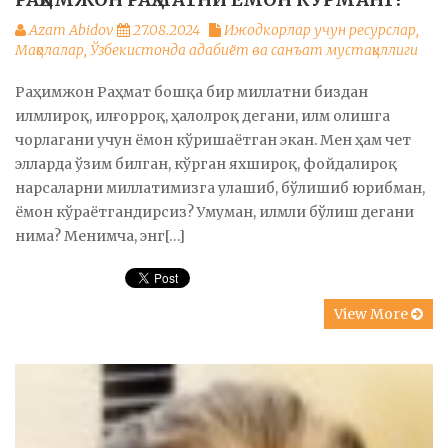
Azam Abidov
27.08.2024
Ижодкорлар учун ресурслар
,
Мақолалар
,
Ўзбекистонда адабиёт ва санъат мустақиллиги
Раҳимжон Раҳмат бошқа бир миллатни биздан
илмлироқ, илғорроқ, ҳалолроқ дегани, илм олишга
чорлагани учун ёмон кўришаётган экан. Мен ҳам чет
элларда ўзим билган, кўрган яхшироқ, фойдалироқ
нарсаларни миллатимизга улашиб, бўлишиб юрибман,
ёмон кўраётгандирсиз? Умуман, илмли бўлиш дегани
нима? Менимча, энг[…]
View More