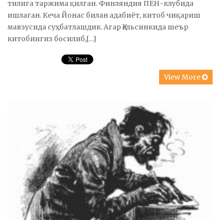
тилига таржима қилган. Финляндия ПЕН-клубида
ишлаган. Кеча Йонас билан адабиёт, китоб чиқариш
мавзусида суҳбатлашдик. Агар Ҳельсинкида шеър
китобингиз босилиб,[…]
View More