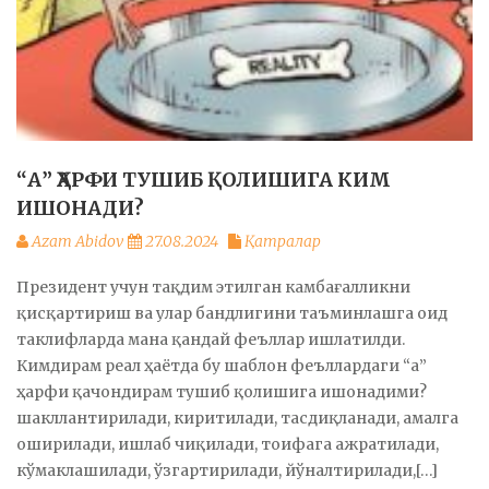
“А” ҲАРФИ ТУШИБ ҚОЛИШИГА КИМ
ИШОНАДИ?
Azam Abidov
27.08.2024
Қатралар
Президент учун тақдим этилган камбағалликни
қисқартириш ва улар бандлигини таъминлашга оид
таклифларда мана қандай феъллар ишлатилди.
Кимдирам реал ҳаётда бу шаблон феъллардаги “а”
ҳарфи қачондирам тушиб қолишига ишонадими?
шакллантирилади, киритилади, тасдиқланади, амалга
оширилади, ишлаб чиқилади, тоифага ажратилади,
кўмаклашилади, ўзгартирилади, йўналтирилади,[…]