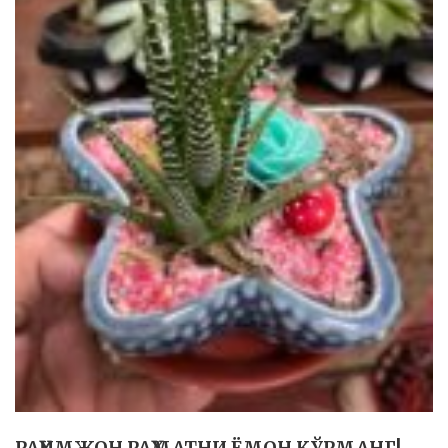
РАҲИМЖОН РАҲМАТНИ ЁМОН КЎРМАНГ!