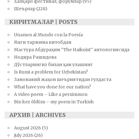
Халқаро фестивал, форумлар
(95)
Шеърлар
(228)
КИРИТМАЛАР | POSTS
Unamos al Mundo con la Poesía
Янги таржима китобдан
Мастура Абдураҳим “The Haikuist” антологиясида
Нодира Рашидова
Дўстларингиз билан ҳам улашинг
Is Rumi a problem for Uzbekistan?
Замонавий жаҳон шеъриятидан гулдаста
What have you done for our nation?
A video poem – Like a persimmon
Bin kez öldüm – my poem in Turkish
АРХИВ | ARCHIVES
August 2026
(5)
July 2026
(26)