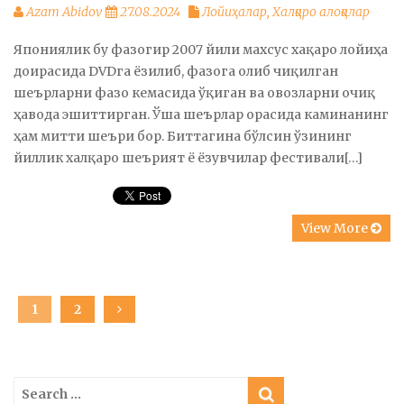
Azam Abidov
27.08.2024
Лойиҳалар
,
Халқаро алоқалар
Япониялик бу фазогир 2007 йили махсус хақаро лойиҳа
доирасида DVDга ёзилиб, фазога олиб чиқилган
шеърларни фазо кемасида ўқиган ва овозларни очиқ
ҳавода эшиттирган. Ўша шеърлар орасида каминанинг
ҳам митти шеъри бор. Биттагина бўлсин ўзининг
йиллик халқаро шеърият ё ёзувчилар фестивали[…]
View More
Posts
PAGE
1
PAGE
2
navigation
Search