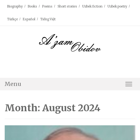
Skip
Biography
Books
Poems
Short stories
Uzbek fiction
Uzbek poetry
to
content
Türkçe
Español
Tiếng Việt
Menu
Togg
Navi
Month: August 2024