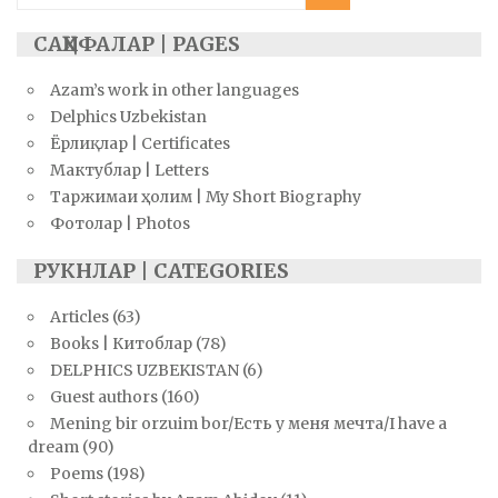
for:
САҲИФАЛАР | PAGES
Azam’s work in other languages
Delphics Uzbekistan
Ёрлиқлар | Certificates
Мактублар | Letters
Таржимаи ҳолим | My Short Biography
Фотолар | Photos
РУКНЛАР | CATEGORIES
Articles
(63)
Books | Китоблар
(78)
DELPHICS UZBEKISTAN
(6)
Guest authors
(160)
Mening bir orzuim bor/Есть у меня мечта/I have a
dream
(90)
Poems
(198)