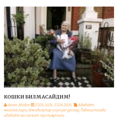
КОШКИ БИЛМАСАЙДИМ!
Azam Abidov
27.08.2024
27.08.2024
Адабиёт
янгиликлари
,
Ижодкорлар учун ресурслар
,
Ўзбекистонда
адабиёт ва санъат мустақиллиги