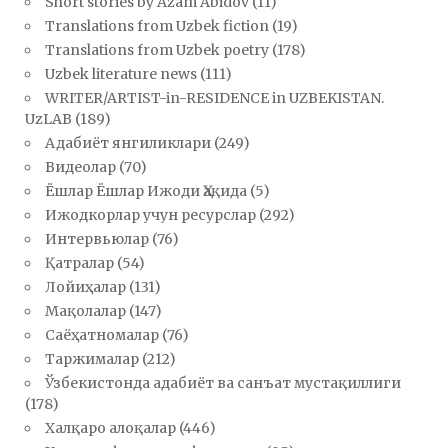
Short stories by Azam Abidov
(11)
Translations from Uzbek fiction
(19)
Translations from Uzbek poetry
(178)
Uzbek literature news
(111)
WRITER/ARTIST-in-RESIDENCE in UZBEKISTAN.
UzLAB
(189)
Адабиёт янгиликлари
(249)
Видеолар
(70)
Ёшлар Ёшлар Ижоди Ҳақида
(5)
Ижодкорлар учун ресурслар
(292)
Интервьюлар
(76)
Қатралар
(54)
Лойиҳалар
(131)
Мақолалар
(147)
Саёҳатномалар
(76)
Таржималар
(212)
Ўзбекистонда адабиёт ва санъат мустақиллиги
(178)
Халқаро алоқалар
(446)