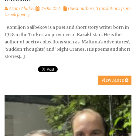
Azam Abidov
27.08.2024
Guest authors
,
Translations from
Uzbek poetry
Komiljon Salibekov is a poet and short story writer born in
1958 in the Turkestan province of Kazakhstan. He is the
author of poetry collections such as ‘Maftuna’s Adventures’,
‘Sudden Thoughts’, and ‘Night Cranes’. His poems and short
stories[…]
View More