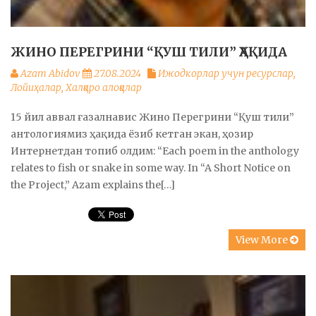
ЖИНО ПЕРЕГРИНИ “ҚУШ ТИЛИ” ҲАҚИДА
Azam Abidov
27.08.2024
Ижодкорлар учун ресурслар
,
Лойиҳалар
,
Халқаро алоқалар
15 йил аввал ғазалнавис Жино Перегрини “Қуш тили”
антологиямиз ҳақида ёзиб кетган экан, ҳозир
Интернетдан топиб олдим: “Each poem in the anthology
relates to fish or snake in some way. In “A Short Notice on
the Project,” Azam explains the[…]
View More