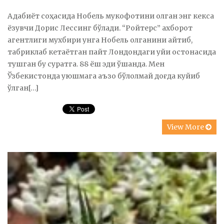
Адабиёт соҳасида Нобель мукофотини олган энг кекса
ёзувчи Дорис Лессинг бўлади. “Ройтерс” ахборот
агентлиги мухбири унга Нобель олганини айтиб,
табриклаб кетаётган пайт Лондондаги уйи остонасида
тушган бу суратга. 88 ёш эди ўшанда. Мен
Ўзбекистонда уюшмага аъзо бўлолмай доғда куйиб
ўлган[…]
View More