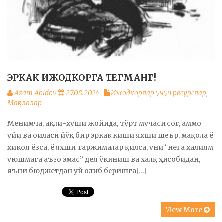
ЭРКАК ИЖОДКОРГА ТЕГМАНГ!
Azam Abidov
27.08.2024
Ижодкорлар учун ресурслар
,
Мақолалар
Менимча, ақли-хуши жойида, тўрт мучаси соғ, аммо
уйи ва оиласи йўқ бир эркак киши яхши шеър, мақола ё
ҳикоя ёзса, ё яхши таржималар қилса, уни “нега ҳалиям
уюшмага аъзо эмас” дея ўкиниш ва халқ ҳисобидан,
яъни бюджетдан уй олиб беришга[…]
View More