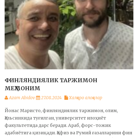
ФИНЛЯНДИЯЛИК ТАРЖИМОН
МЕҲМОНИМ
Azam Abidov
27.08.2024
Халқаро алоқалар
Йонас Маристо, финляндиялик таржимон, олим,
Ҳельсинкида туғилган, университет илоҳиёт
факультетида дарс беради. Араб, форс-тожик
адабиётига қизиқади. Ҳофиз ва Румий ғазалларини фин