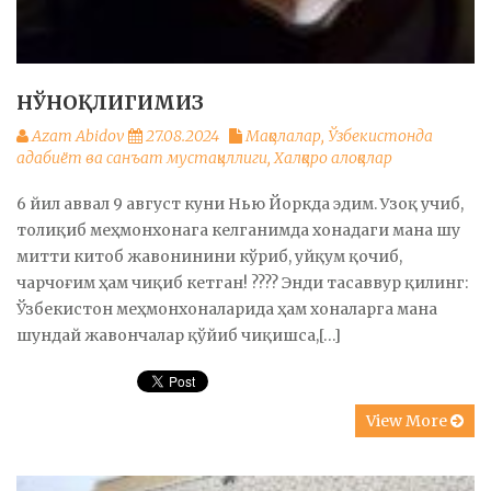
НЎНОҚЛИГИМИЗ
Azam Abidov
27.08.2024
Мақолалар
,
Ўзбекистонда
адабиёт ва санъат мустақиллиги
,
Халқаро алоқалар
6 йил аввал 9 август куни Нью Йоркда эдим. Узоқ учиб,
толиқиб меҳмонхонага келганимда хонадаги мана шу
митти китоб жавонинини кўриб, уйқум қочиб,
чарчоғим ҳам чиқиб кетган! ???? Энди тасаввур қилинг:
Ўзбекистон меҳмонхоналарида ҳам хоналарга мана
шундай жавончалар қўйиб чиқишса,[…]
View More