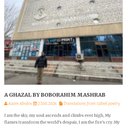
A GHAZAL BY BOBORAHIM MASHRAB
Azam Abidov
27.08.2024
Translations from Uzbek poetry
I am the sky, my soul ascends and climbs ever high, My
flames transform the world’s despair, I am the fire’s cry. My