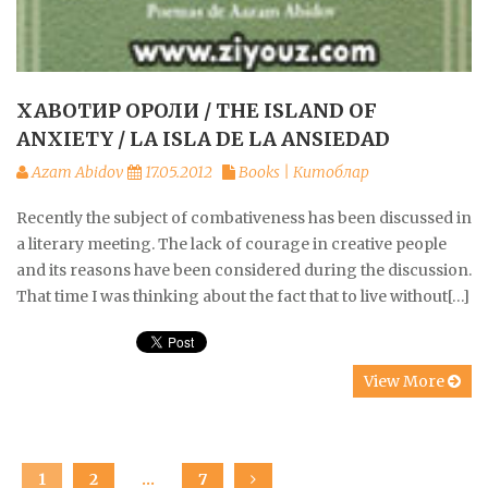
ХАВОТИР ОРОЛИ / THE ISLAND OF
ANXIETY / LA ISLA DE LA ANSIEDAD
Azam Abidov
17.05.2012
Books | Китоблар
Recently the subject of combativeness has been discussed in
a literary meeting. The lack of courage in creative people
and its reasons have been considered during the discussion.
That time I was thinking about the fact that to live without[…]
View More
Posts
PAGE
1
PAGE
2
…
PAGE
7