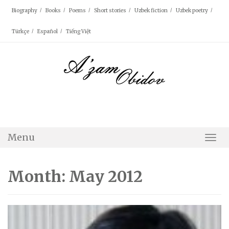
Skip
Biography
Books
Poems
Short stories
Uzbek fiction
Uzbek poetry
to
content
Türkçe
Español
Tiếng Việt
Menu
Togg
Navi
Month: May 2012