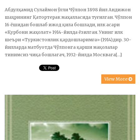
Абдулҳамид Сулаймон ўғли Чўлпон 1898 йил Андижон
шаҳрининг Қатортерак маҳалласида туғилган. Чўлпон
16 ёшидан бошлаб ижод қила бошлади, илк асари
«Қурбони жаҳолат» 1914-йилда ёзилган. Унинг илк
шеъри «Туркистонлик қардошларимға» (1914)дир. 30-
йилларда матбуотда Чўлпонга қарши мақолалар
тинимсиз чиқа бошлагач, 1932-йилда Москвага[…]
View More