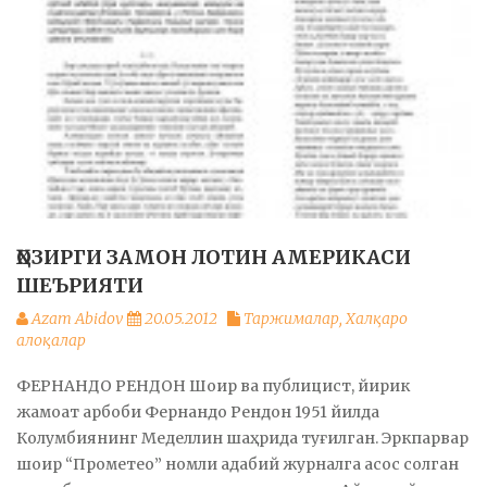
ҲОЗИРГИ ЗАМОН ЛОТИН АМЕРИКАСИ
ШЕЪРИЯТИ
Azam Abidov
20.05.2012
Таржималар
,
Халқаро
алоқалар
ФЕРНАНДО РЕНДОН Шоир ва публицист, йирик
жамоат арбоби Фернандо Рендон 1951 йилда
Колумбиянинг Меделлин шаҳрида туғилган. Эркпарвар
шоир “Прометео” номли адабий журналга асос солган