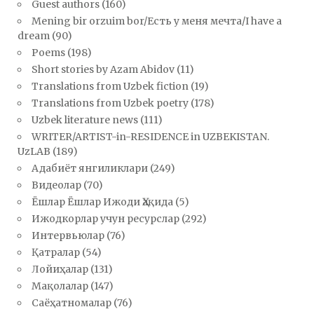
Guest authors
(160)
Mening bir orzuim bor/Есть у меня мечта/I have a
dream
(90)
Poems
(198)
Short stories by Azam Abidov
(11)
Translations from Uzbek fiction
(19)
Translations from Uzbek poetry
(178)
Uzbek literature news
(111)
WRITER/ARTIST-in-RESIDENCE in UZBEKISTAN.
UzLAB
(189)
Адабиёт янгиликлари
(249)
Видеолар
(70)
Ёшлар Ёшлар Ижоди Ҳақида
(5)
Ижодкорлар учун ресурслар
(292)
Интервьюлар
(76)
Қатралар
(54)
Лойиҳалар
(131)
Мақолалар
(147)
Саёҳатномалар
(76)