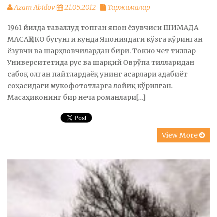
Azam Abidov
21.05.2012
Таржималар
1961 йилда таваллуд топган япон ёзувчиси ШИМАДА
МАСАҲИКО бугунги кунда Япониядаги кўзга кўринган
ёзувчи ва шарҳловчилардан бири. Токио чет тиллар
Университетида рус ва шарқий Оврўпа тилларидан
сабоқ олган пайтлардаёқ унинг асарлари адабиёт
соҳасидаги мукофототларга лойиқ кўрилган.
Масаҳиконинг бир неча романлари[…]
View More