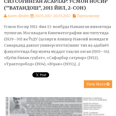
СИЗ СОҒИНГАН АСАРЛАР: УСМОН НОСИР
(‘”ВАТАНДОШ”, 2011 ЙИЛ, 2-СОН)
Azam Abidov
20.05.2012
20.05.2012
Таржималар
Усмон Носир 1912-йил 13-ноябрда Наманган вилоятида
туғилган. Москвадаги Кинематография институтида
(1929—30) ва ЎзДУ (ҳозирги Али­шер Навоий номидаги
Самарқанд давлат университети)нинг тил ва адабиёт
факултетида бир мунча муддат таҳсил олган (1933—34).
«Қуёш билан суҳбат», «Сафарбар сатрлар» (1932),
«Тракторобод» (1934), «Юрак» (1935),[…]
View More