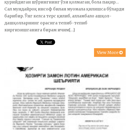
қурийдиган шўрингнинг ўзи қолмаган, бола пақир…
Сал мундайроқ инсоф билан муомала қилишса бўларди
барибир. Ўнг келса терс қилиб, алламбало ашқол-
дашқолларнинг орасига тепиб-тепиб
киргизишганига бирам ичим[…]
View More