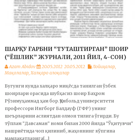
ШАРҚУ ҒАРБНИ “ТУТАШТИРГАН” ШОИР
(“ЁШЛИК” ЖУРНАЛИ, 2011 ЙИЛ, 4-СОН)
Azam Abidov
20.05.2012
20.05.2012
Лойиҳалар
,
Мақолалар
,
Халқаро алоқалар
Бугунги кунда халқаро миқёсда танилган ўзбек
шоирлари орасида шубҳасиз шоир Баҳром
Рўзимуҳаммад ҳам бор. Ҳумбольд университети
профессори Ингборг Балдауф (ГФР) унинг
шеърларини аслиятдан олмон тилига ўгирди. Бу
тўплам “Давсаман” номи билан 2000 йилда “Ўқитувчи”
нашриётида чоп қилиниб, жаҳоннинг кўпгина
мамлакатларига[…]