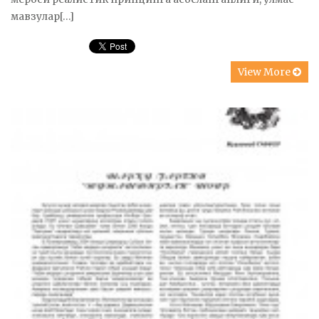
мавзулар[…]
View More