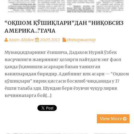
“ОҚШОМ ҚЎШИҚЛАРИ”ДАН “НИҚОБСИЗ
АМЕРИКА…”ГАЧА
Azam Abidov
20.05.2012
Интервьюлар
Мунаққидларнинг ёзишича, Дадахон Нурий ўзбек
насрчилиги жанрининг ҳозирги пайтдаги энг фаол
ҳамда ўқимишли асарлари билан танилган
вакилларидан биридир. Адибнинг илк асари — “Оқшом
қўшиқлари” лирик қиссаси босилиб чиққанида у 17
ёшли талаба эди. Шундан бери ёзувчи чуқур лирик
кечинмаларга бой[…]
View More