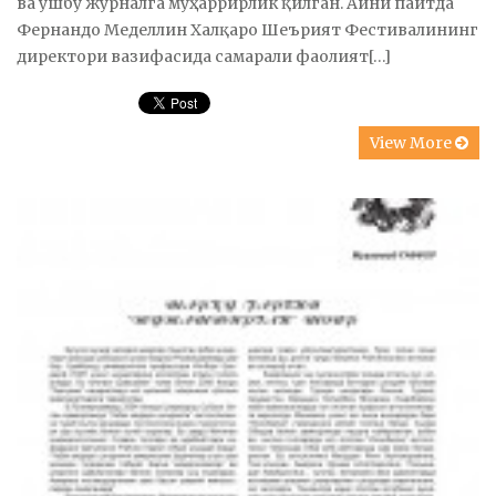
ва ушбу журналга муҳаррирлик қилган. Айни пайтда
Фернандо Меделлин Халқаро Шеърият Фестивалининг
директори вазифасида самарали фаолият[…]
View More