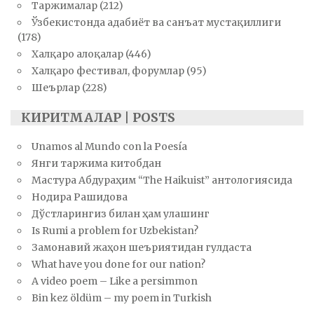
Таржималар
(212)
Ўзбекистонда адабиёт ва санъат мустақиллиги
(178)
Халқаро алоқалар
(446)
Халқаро фестивал, форумлар
(95)
Шеърлар
(228)
КИРИТМАЛАР | POSTS
Unamos al Mundo con la Poesía
Янги таржима китобдан
Мастура Абдураҳим “The Haikuist” антологиясида
Нодира Рашидова
Дўстларингиз билан ҳам улашинг
Is Rumi a problem for Uzbekistan?
Замонавий жаҳон шеъриятидан гулдаста
What have you done for our nation?
A video poem – Like a persimmon
Bin kez öldüm – my poem in Turkish