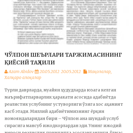
ЧЎЛПОН ШЕЪРЛАРИ ТАРЖИМАСИНИНГ
ҚИЁСИЙ ТАҲЛИЛИ
Azam Abidov
20.05.2012
20.05.2012
Мақолалар
,
Халқаро алоқалар
Турли даврларда, муайян ҳудудларда юзага келган
маърифатпарварлик ҳаракати асосида адабиётда
реалистик услубнинг устуворлиги ўзига хос аҳамият
касб этади. Миллий адабиётимизнинг ёрқин
номояндаларидан бири – Чўлпон ана шундай услуб
сирасига мансуб ижодкорлардан эди. Унинг ижодий
мероси реалистик принципга асосланганлиги, ўлмас