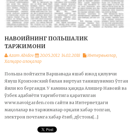
НАВОИЙНИНГ ПОЛЬШАЛИК
ТАРЖИМОНИ
Azam Abidov
20.05.2012
14.02.2018
Интервьюлар
,
Халқаро алоқалар
Польша пойтахти Варшавада яшаб ижод қилувчи
Януш Крзизовский билан виртуал танишувимиз ўтган
йили юз берганди. У камина ҳақида Алишер Навоий ва
ўзбек адабиёти тарғиботига қаратилган
www.navoigarden.com сайти ва Интернетдаги
мақолалар ва таржималар орқали хабар топган,
электрон почтамга хабар ёзиб, дўстона[…]