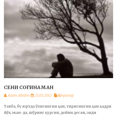
СЕНИ СОҒИНАМАН
Azam Abidov
21.05.2012
Қатралар
Тавба, бу юртда ўлигингни ҳам, тиригингни ҳам қадри
йўқ экан-да, шўринг қурсин, дейин десам, энди