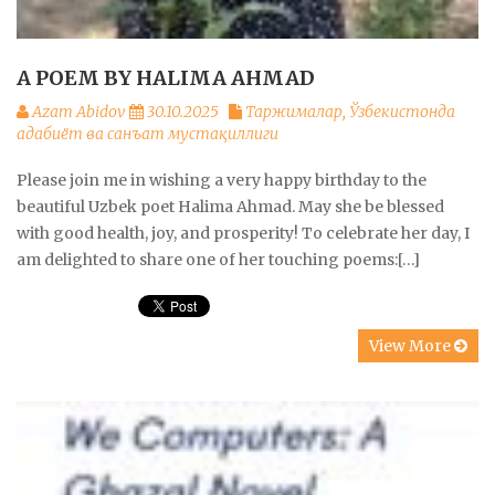
A POEM BY HALIMA AHMAD
Azam Abidov
30.10.2025
Таржималар
,
Ўзбекистонда
адабиёт ва санъат мустақиллиги
Please join me in wishing a very happy birthday to the
beautiful Uzbek poet Halima Ahmad. May she be blessed
with good health, joy, and prosperity! To celebrate her day, I
am delighted to share one of her touching poems:[…]
View More