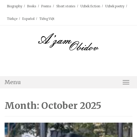
Skip
Biography
Books
Poems
Short stories
Uzbek fiction
Uzbek poetry
to
content
Türkçe
Español
Tiếng Việt
Menu
Togg
Navi
Month: October 2025