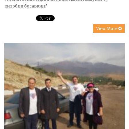
китобни босаркин?
View More