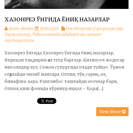
ХАЗОНРЕЗ ЎНГИДА ЁНИҚ НАЗАРЛАР
Azam Abidov
30.10.2025
Ижодкорлар учун ресурслар
,
Таржималар
,
Ўзбекистонда адабиёт ва санъат
мустақиллиги
Хазонрез ўнгида Хазонрез ўнгида ёниқ назарлар,
Япроқли тақдирин ҳал этур барглар. Қизилсоч жодугар
мисолидир куз, Сомон супургида учади туйқус. Ўрмон
сеҳрлайди чизиб манзара: Олтин, тўқ сариқ, ол,
бинафша: қара. Ранглибос ташлайди оғочлар бари,
Оппоқ қиш фонида кўринур яққол – Қора[…]
View More