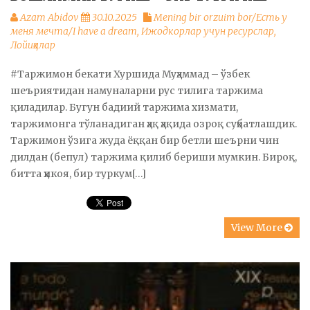
Azam Abidov
30.10.2025
Mening bir orzuim bor/Есть у
меня мечта/I have a dream
,
Ижодкорлар учун ресурслар
,
Лойиҳалар
#Таржимон бекати Хуршида Муҳаммад – ўзбек
шеъриятидан намуналарни рус тилига таржима
қиладилар. Бугун бадиий таржима хизмати,
таржимонга тўланадиган ҳақ ҳақида озроқ суҳбатлашдик.
Таржимон ўзига жуда ёққан бир бетли шеърни чин
дилдан (бепул) таржима қилиб бериши мумкин. Бироқ,
битта ҳикоя, бир туркум[…]
View More