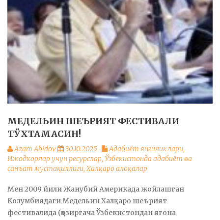
МЕДЕЛЬИН ШЕЪРИЯТ ФЕСТИВАЛИ
ТЎХТАМАСИН!
Azam Abidov
30.10.2025
Адабиёт янгиликлари
,
Ижодкорлар учун ресурслар
,
Ўзбекистонда адабиёт ва
санъат мустақиллиги
,
Халқаро алоқалар
Мен 2009 йили Жанубий Америкада жойлашган
Колумбиядаги Медельин Халқаро шеърият
фестивалида (ҳозиргача Ўзбекистондан ягона