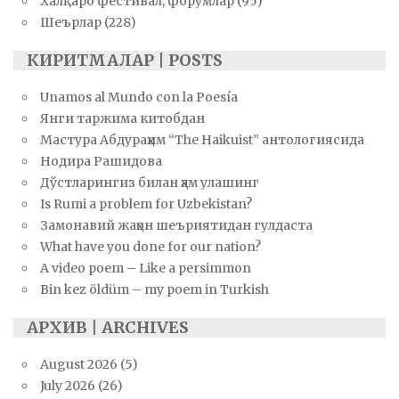
Халқаро фестивал, форумлар
(95)
Шеърлар
(228)
КИРИТМАЛАР | POSTS
Unamos al Mundo con la Poesía
Янги таржима китобдан
Мастура Абдураҳим “The Haikuist” антологиясида
Нодира Рашидова
Дўстларингиз билан ҳам улашинг
Is Rumi a problem for Uzbekistan?
Замонавий жаҳон шеъриятидан гулдаста
What have you done for our nation?
A video poem – Like a persimmon
Bin kez öldüm – my poem in Turkish
АРХИВ | ARCHIVES
August 2026
(5)
July 2026
(26)