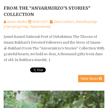
FROM THE “ANVARMIRZO’S STORIES”
COLLECTION
Azam Abidov
30.10.2025
Guest authors
,
Ижодкорлар
учун ресурслар
,
Таржималар
Jamol Kamol National Poet of Uzbekistan The Throne of
Imam Bukhari’s Devoted Followers and the Story of Imam-
al-Bukhari From The “Anvarmirzo’s Stories” Collection With
grateful hearts, we hold so dear, A thousand gifts from days
of old. In Bukhara stands[…]
View More