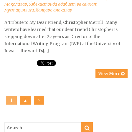
Мақолалар
,
Ўзбекистонда адабиёт ва санъат
мустақиллиги
,
Халқаро алоқалар
A Tribute to My Dear Friend, Christopher Merrill Many
writers have learned that our dear friend Christopher is
stepping down after 25 years as Director of the
International Writing Program (IWP) at the University of
Iowa — the world’s[…]
View More
Posts
PAGE
1
PAGE
2
navigation
Search
for: