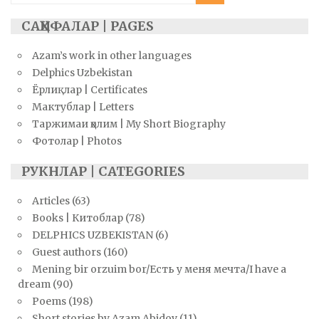
САҲИФАЛАР | PAGES
Azam’s work in other languages
Delphics Uzbekistan
Ёрлиқлар | Certificates
Мактублар | Letters
Таржимаи ҳолим | My Short Biography
Фотолар | Photos
РУКНЛАР | CATEGORIES
Articles
(63)
Books | Китоблар
(78)
DELPHICS UZBEKISTAN
(6)
Guest authors
(160)
Mening bir orzuim bor/Есть у меня мечта/I have a
dream
(90)
Poems
(198)
Short stories by Azam Abidov
(11)