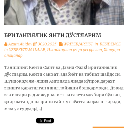
БРИТАНИЯЛИК ЯНГИ ДЎСТЛАРИМ
Azam Abidov
30.10.2025
WRITER/ARTIST-in-RESIDENCE
in UZBEKISTAN. UzLAB
,
Ижодкорлар учун ресурслар
,
Халқаро
алоқалар
Танишинг: Кейти Смит ва Дэвид Фалк! Британиялик
дўстларим. Кейти санъат, адабиёт ва табиат шайдоси.
Шундоқ ҳам ям-яшил Англияда янада кўпроқ дарахт
экишга қаратилган яшил лойиҳани бошқармоқда. Дэвид
эса илгари радиожурналист ва газета мухбири бўлган,
ҳозир ватандошларини сайр-у саёҳатга илҳомлантиради,
махсус гуруҳлар[…]