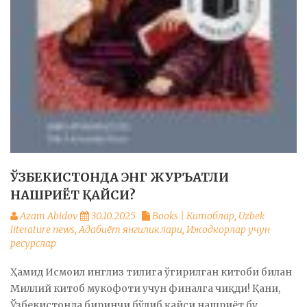
ЎЗБЕКИСТОНДА ЭНГ ЖУРЪАТЛИ
НАШРИЁТ ҚАЙСИ?
Azam Abidov
30.10.2025
Books | Китоблар
,
Uzbek
literature news
,
Адабиёт янгиликлари
,
Ижодкорлар учун
ресурслар
Ҳамид Исмоил инглиз тилига ўгирилган китоби билан
Миллий китоб мукофоти учун финалга чиқди! Қани,
Ўзбекистонда биринчи бўлиб қайси нашриёт бу