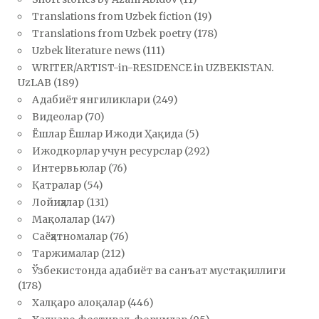
Translations from Uzbek fiction
(19)
Translations from Uzbek poetry
(178)
Uzbek literature news
(111)
WRITER/ARTIST-in-RESIDENCE in UZBEKISTAN.
UzLAB
(189)
Адабиёт янгиликлари
(249)
Видеолар
(70)
Ёшлар Ёшлар Ижоди Ҳақида
(5)
Ижодкорлар учун ресурслар
(292)
Интервьюлар
(76)
Қатралар
(54)
Лойиҳалар
(131)
Мақолалар
(147)
Саёҳатномалар
(76)
Таржималар
(212)
Ўзбекистонда адабиёт ва санъат мустақиллиги
(178)
Халқаро алоқалар
(446)