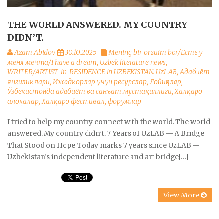
THE WORLD ANSWERED. MY COUNTRY
DIDN’T.
Azam Abidov
30.10.2025
Mening bir orzuim bor/Есть у
меня мечта/I have a dream
,
Uzbek literature news
,
WRITER/ARTIST-in-RESIDENCE in UZBEKISTAN. UzLAB
,
Адабиёт
янгиликлари
,
Ижодкорлар учун ресурслар
,
Лойиҳалар
,
Ўзбекистонда адабиёт ва санъат мустақиллиги
,
Халқаро
алоқалар
,
Халқаро фестивал, форумлар
I tried to help my country connect with the world. The world
answered. My country didn’t. 7 Years of UzLAB — A Bridge
That Stood on Hope Today marks 7 years since UzLAB —
Uzbekistan’s independent literature and art bridge[…]
View More