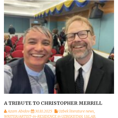
A TRIBUTE TO CHRISTOPHER MERRILL
Azam Abidov
30.10.2025
Uzbek literature news
,
WRITER/ARTIST-in-RESIDENCE in UZBEKISTAN. UzLAB
,