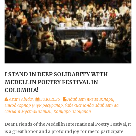
I STAND IN DEEP SOLIDARITY WITH
MEDELLIN POETRY FESTIVAL IN
COLOMBIA!
Azam Abidov
30.10.2025
Адабиёт янгиликлари
,
Ижодкорлар учун ресурслар
,
Ўзбекистонда адабиёт ва
санъат мустақиллиги
,
Халқаро алоқалар
Dear Friends of the Medellín International Poetry Festival, It
is a great honor and a profound joy for me to participate