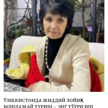
ЎЗБЕКИСТОНДА ЖИДДИЙ ЛОЙИҲА
БОШЛАМАЙ ТУРИШ – ЭНГ ТЎҒРИ ИШ