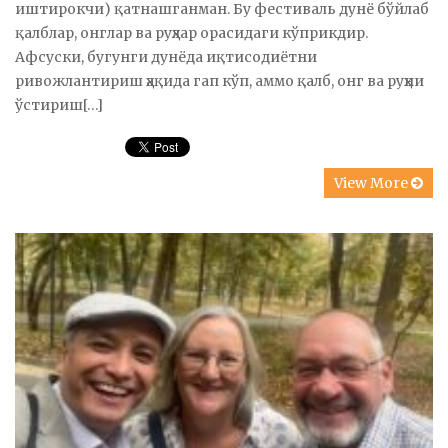
иштирокчи) қатнашганман. Бу фестиваль дунё бўйлаб
қалблар, онглар ва руҳлар орасидаги кўприкдир.
Афсуски, бугунги дунёда иқтисодиётни
ривожлантириш ҳақида гап кўп, аммо қалб, онг ва руҳни
ўстириш[…]
View More