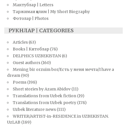
Мактублар | Letters
Таржимаи ҳолим | My Short Biography
Фотолар | Photos
РУКНЛАР | CATEGORIES
Articles
(63)
Books | Китоблар
(78)
DELPHICS UZBEKISTAN
(6)
Guest authors
(160)
Mening bir orzuim bor/Есть у меня мечта/I have a
dream
(90)
Poems
(198)
Short stories by Azam Abidov
(11)
Translations from Uzbek fiction
(19)
Translations from Uzbek poetry
(178)
Uzbek literature news
(111)
WRITER/ARTIST-in-RESIDENCE in UZBEKISTAN.
UzLAB
(189)