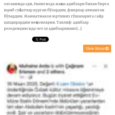
олганимда эди, ёнингизда жаҳон адиблари билан бирга
юриб суҳбатлар қурган бўлардим, фикрлар алмашган
бўлардим. Жаннатмакон юртимиз гўшаларига сайр
қилдирардим меҳмонларни. Таклиф: адиблар
резеденциясида чет эл адибларининг[…]
View More