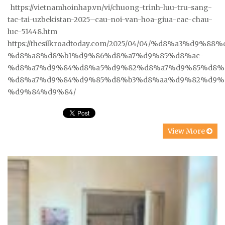
https://vietnamhoinhap.vn/vi/chuong-trinh-luu-tru-sang-
tac-tai-uzbekistan-2025–cau-noi-van-hoa-giua-cac-chau-
luc-51448.htm
https://thesilkroadtoday.com/2025/04/04/%d8%a3%
%d8%a8%d8%b1%d9%86%d8%a7%d9%85%d8%ac-
%d8%a7%d9%84%d8%a5%d9%82%d8%a7%d9%85%d8%
%d8%a7%d9%84%d9%85%d8%b3%d8%aa%d9%82%d9%
%d9%84%d9%84/
View More