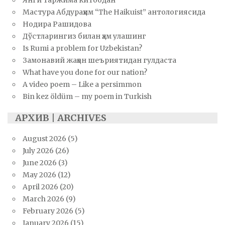
Мастура Абдураҳим “The Haikuist” антологиясида
Нодира Рашидова
Дўстларингиз билан ҳам улашинг
Is Rumi a problem for Uzbekistan?
Замонавий жаҳон шеъриятидан гулдаста
What have you done for our nation?
A video poem – Like a persimmon
Bin kez öldüm – my poem in Turkish
АРХИВ | ARCHIVES
August 2026
(5)
July 2026
(26)
June 2026
(3)
May 2026
(12)
April 2026
(20)
March 2026
(9)
February 2026
(5)
January 2026
(15)