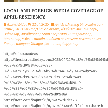
LOCAL AND FOREIGN MEDIA COVERAGE OF
APRIL RESIDENCY
Azam Abidov
22.04.2025
Articles
,
Mening bir orzuim bor/
Есть у меня мечта/I have a dream
,
Адабиёт янгиликлари
,
Видеолар
,
Ижодкорлар учун ресурслар
,
Интервьюлар
,
Мақолалар
,
Ўзбекистонда адабиёт ва санъат мустақиллиги
,
Халқаро алоқалар
,
Халқаро фестивал, форумлар
https://xabar.uz/6ez4
https://thesilkroadtoday.com/2025/04/22/%d8%b7%d8%b
%d8%a5%d9%84%d9%89-
%d8%a7%d9%84%d8%b9%d8%a7%d9%84%d9%85-
%d8%a5%d9%82%d8%a7%d9%85%d8%a9-
%d8%a3%d8%af%d8%a8%d9%8a%d8%a9-
%d9%88%d9%81%d9%86%d9%8a%d8%a9-
%d8%af%d9%88%d9%84%d9%8a/
https://note.com/kajinteki/n/n7a252d1dea28
https://note.com/kajinteki/n/n703d64886cf1?sub_rt=share_b