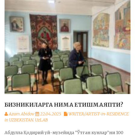
БИЗНИКИЛАРГА НИМА ЕТИШМАЯПТИ?
Azam Abidov
22.04.2025
WRITER/ARTIST-in-RESIDENCE
in UZBEKISTAN. UzLAB
Абдулла Қодирий уй-музейида “Ўтган кунлар”ни 100