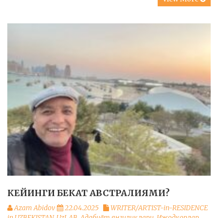
КЕЙИНГИ БЕКАТ АВСТРАЛИЯМИ?
Azam Abidov
22.04.2025
WRITER/ARTIST-in-RESIDENCE
in UZBEKISTAN. UzLAB
,
Адабиёт янгиликлари
,
Ижодкорлар