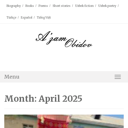
Skip
Biography
Books
Poems
Short stories
Uzbek fiction
Uzbek poetry
to
content
Türkçe
Español
Tiếng Việt
Menu
Togg
Navi
Month: April 2025