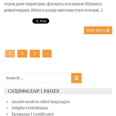
озроқ ранг киритдик, фаолроқ ватандош бўлишга
руҳлантирдик. Шунга қодир қилгани учун Аллоҳга[…]
View More
Posts
PAGE
1
PAGE
2
PAGE
3
navigation
Search
for:
САҲИФАЛАР | PAGES
Azam’s work in other languages
Delphics Uzbekistan
Ёрлиқлар | Certificates