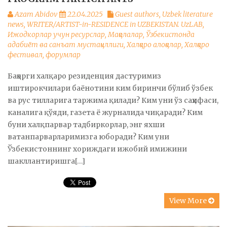
Azam Abidov
22.04.2025
Guest authors
,
Uzbek literature
news
,
WRITER/ARTIST-in-RESIDENCE in UZBEKISTAN. UzLAB
,
Ижодкорлар учун ресурслар
,
Мақолалар
,
Ўзбекистонда
адабиёт ва санъат мустақиллиги
,
Халқаро алоқалар
,
Халқаро
фестивал, форумлар
Баҳорги халқаро резиденция дастуримиз
иштирокчилари баёнотини ким биринчи бўлиб ўзбек
ва рус тилларига таржима қилади? Ким уни ўз саҳифаси,
каналига қўяди, газета ё журналида чиқаради? Ким
буни халқпарвар тадбиркорлар, энг яхши
ватанпарварларимизга юборади? Ким уни
Ўзбекистоннинг хориждаги ижобий имижини
шакллантиришга[…]
View More