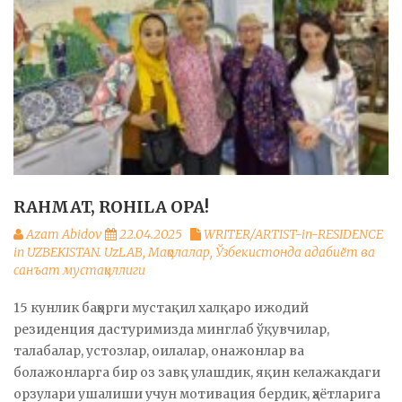
RAHMAT, ROHILA OPA!
Azam Abidov
22.04.2025
WRITER/ARTIST-in-RESIDENCE
in UZBEKISTAN. UzLAB
,
Мақолалар
,
Ўзбекистонда адабиёт ва
санъат мустақиллиги
15 кунлик баҳорги мустақил халқаро ижодий
резиденция дастуримизда минглаб ўқувчилар,
талабалар, устозлар, оилалар, онажонлар ва
болажонларга бир оз завқ улашдик, яқин келажакдаги
орзулари ушалиши учун мотивация бердик, ҳаётларига