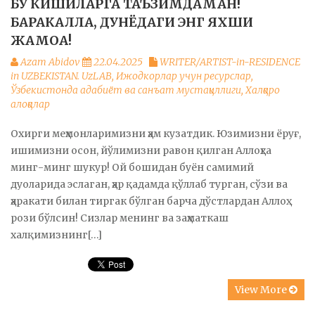
БУ КИШИЛАРГА ТАЪЗИМДАМАН!
БАРАКАЛЛА, ДУНЁДАГИ ЭНГ ЯХШИ
ЖАМОА!
Azam Abidov
22.04.2025
WRITER/ARTIST-in-RESIDENCE
in UZBEKISTAN. UzLAB
,
Ижодкорлар учун ресурслар
,
Ўзбекистонда адабиёт ва санъат мустақиллиги
,
Халқаро
алоқалар
Охирги меҳмонларимизни ҳам кузатдик. Юзимизни ёруғ,
ишимизни осон, йўлимизни равон қилган Аллоҳга
минг-минг шукур! Ой бошидан буён самимий
дуоларида эслаган, ҳар қадамда қўллаб турган, сўзи ва
ҳаракати билан тиргак бўлган барча дўстлардан Аллоҳ
рози бўлсин! Сизлар менинг ва заҳматкаш
халқимизнинг[…]
View More