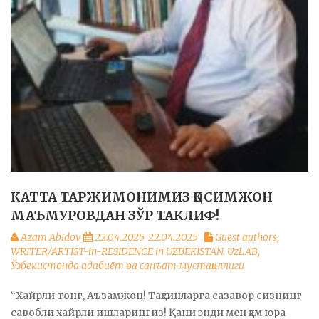
КАТТА ТАРЖИМОНИМИЗ ҚОСИМЖОН
МАЪМУРОВДАН ЗЎР ТАКЛИФ!
Azam Abidov
22.04.2025
22.04.2025
Guest authors
,
WRITER/ARTIST-in-RESIDENCE in UZBEKISTAN. UzLAB
,
Ўзбекистонда адабиёт ва санъат мустақиллиги
“Хайрли тонг, Аъзамжон! Таҳсинларга сазавор сизнинг
савобли хайрли ишларингиз! Қани энди мен ҳам юра