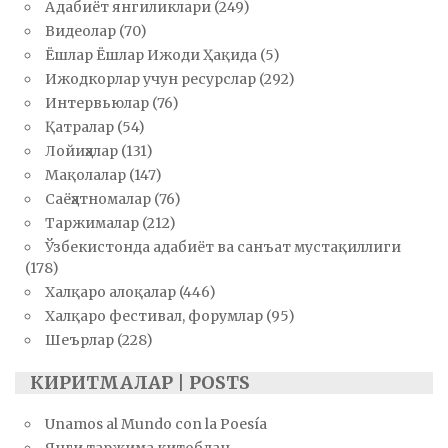
Адабиёт янгиликлари
(249)
Видеолар
(70)
Ёшлар Ёшлар Ижоди Ҳақида
(5)
Ижодкорлар учун ресурслар
(292)
Интервьюлар
(76)
Қатралар
(54)
Лойиҳалар
(131)
Мақолалар
(147)
Саёҳатномалар
(76)
Таржималар
(212)
Ўзбекистонда адабиёт ва санъат мустақиллиги
(178)
Халқаро алоқалар
(446)
Халқаро фестивал, форумлар
(95)
Шеърлар
(228)
КИРИТМАЛАР | POSTS
Unamos al Mundo con la Poesía
Янги таржима китобдан