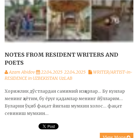
NOTES FROM RESIDENT WRITERS AND
POETS
Azam Abidov
22.04.2025
22.04.2025
WRITER/ARTIST-in-
RESIDENCE in UZBEKISTAN. UzLAB
Хорижлик дўстлардан самимий изҳорлар… Бу кунлар
менинг ҳаётим, бу ёруғ қадамлар менинг йўлларим…
Буларни ўқиб фақат йиғлаш мумкин холос… фақат
севиниш мумкин…
View More