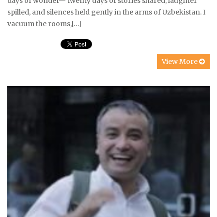
days of wonder— twenty days of stories shared, laughter
spilled, and silences held gently in the arms of Uzbekistan. I
vacuum the rooms,[…]
View More