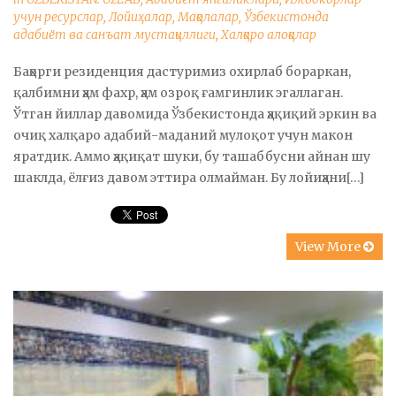
учун ресурслар
,
Лойиҳалар
,
Мақолалар
,
Ўзбекистонда
адабиёт ва санъат мустақиллиги
,
Халқаро алоқалар
Баҳорги резиденция дастуримиз охирлаб бораркан,
қалбимни ҳам фахр, ҳам озроқ ғамгинлик эгаллаган.
Ўтган йиллар давомида Ўзбекистонда ҳақиқий эркин ва
очиқ халқаро адабий-маданий мулоқот учун макон
яратдик. Аммо ҳақиқат шуки, бу ташаббусни айнан шу
шаклда, ёлғиз давом эттира олмайман. Бу лойиҳани[…]
View More