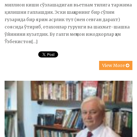
миллион киши сўзлашадиган вьетнам тилига таржима
қилишни гаплашдик. Эски шаҳарнинг бир сўлим
гузарида бир ярим асрлик тут (мен севган дарахт)
соясида ўтириб, отахонлар гурунги ва шахмат-шашка
ўйинини кузатдик. Бу галги меҳмон ижодкорлар ҳам
Ўзбекистон[…]
View More