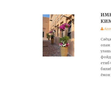
ИМК
КИ
Aza
Саёҳ
опам 
улаш
фойд
етиб
билиб
ёмон 