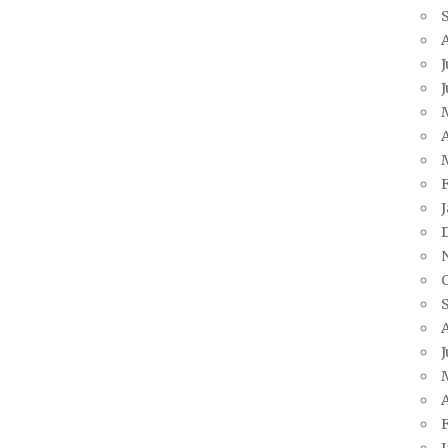
J
A
J
A