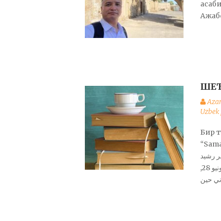
асаби
Ажаб
ШЕЪ
Aza
Uzbek 
Бир 
“Sama
ر رشيد
نصوص للشاعر الأوزبكي عزام أبيدوف بواسطة سماورد في يونيو 28,