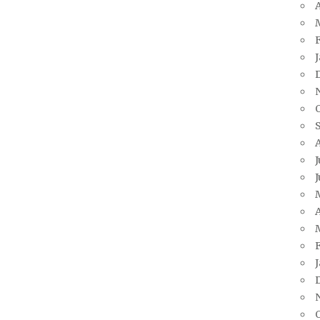
A
J
J
A