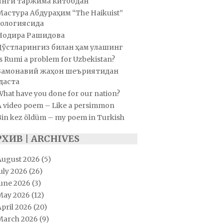
Янги таржима китобдан
Мастура Абдураҳим “The Haikuist”
ологиясида
Нодира Рашидова
Дўстларингиз билан ҳам улашинг
s Rumi a problem for Uzbekistan?
Замонавий жаҳон шеъриятидан
даста
hat have you done for our nation?
A video poem – Like a persimmon
Bin kez öldüm – my poem in Turkish
РХИВ | ARCHIVES
August 2026
(5)
uly 2026
(26)
June 2026
(3)
May 2026
(12)
pril 2026
(20)
March 2026
(9)