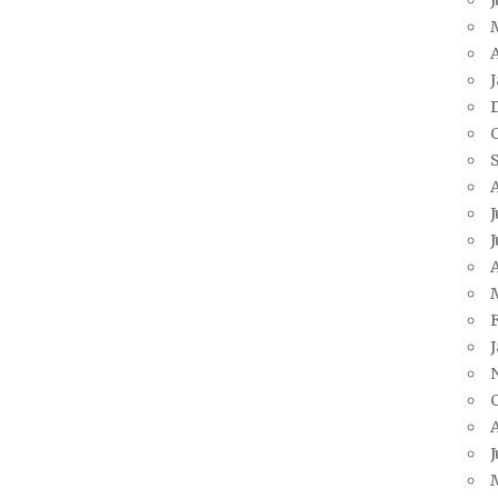
A
J
J
A
J