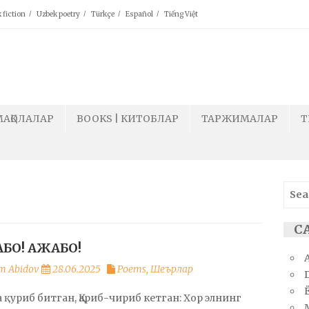
 fiction
Uzbek poetry
Türkçe
Español
Tiếng Việt
МАҚОЛАЛАР
BOOKS | КИТОБЛАР
ТАРЖИМАЛАР
T
Sear
for:
СА
БО! АЖАБО!
m Abidov
28.06.2025
Poems
,
Шеърлар
Ё
 қуриб битган, Қариб-чириб кетган: Хор элнинг