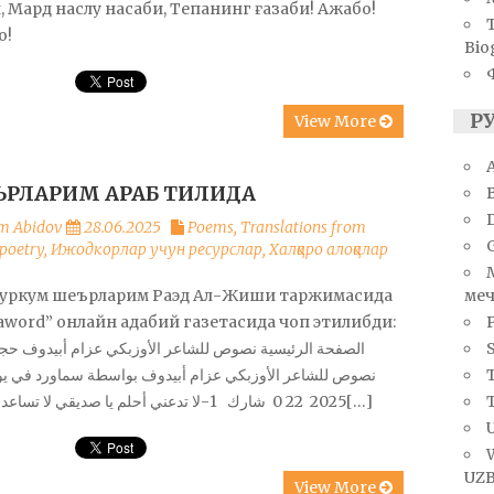
, Мард наслу насаби, Тепанинг ғазаби! Ажабо!
о!
Bio
Р
View More
A
РЛАРИМ АРАБ ТИЛИДА
m Abidov
28.06.2025
Poems
,
Translations from
poetry
,
Ижодкорлар учун ресурслар
,
Халқаро алоқалар
меч
туркум шеърларим Раэд Ал-Жиши таржимасида
word” онлайн адабий газетасида чоп этилибди:
S
الصفحة الرئيسية نصوص للشاعر الأوزبكي عزام أبيدوف حج
T
2025 0 22 شارك 1-لا تدعني أحلم يا صديقي لا تساعدني حين[…]
U
UZB
View More