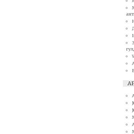
ант
I
гул
W
А
J
A