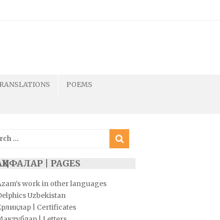
RANSLATIONS
POEMS
ch
ҲИФАЛАР | PAGES
Azam’s work in other languages
Delphics Uzbekistan
рлиқлар | Certificates
Мактублар | Letters