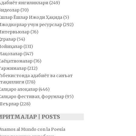
Адабиёт янгиликлари
(249)
Видеолар
(70)
Ёшлар Ёшлар Ижоди Ҳақида
(5)
Ижодкорлар учун ресурслар
(292)
Интервьюлар
(76)
Қатралар
(54)
Лойиҳалар
(131)
Мақолалар
(147)
Саёҳатномалар
(76)
Таржималар
(212)
Ўзбекистонда адабиёт ва санъат
тақиллиги
(178)
Халқаро алоқалар
(446)
Халқаро фестивал, форумлар
(95)
Шеърлар
(228)
ИРИТМАЛАР | POSTS
Unamos al Mundo con la Poesía