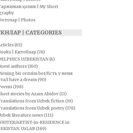
Таржимаи ҳолим | My Short
graphy
Фотолар | Photos
УКНЛАР | CATEGORIES
rticles
(63)
Books | Китоблар
(78)
DELPHICS UZBEKISTAN
(6)
Guest authors
(160)
Mening bir orzuim bor/Есть у меня
та/I have a dream
(90)
Poems
(198)
hort stories by Azam Abidov
(11)
ranslations from Uzbek fiction
(19)
Translations from Uzbek poetry
(178)
zbek literature news
(111)
WRITER/ARTIST-in-RESIDENCE in
EKISTAN. UzLAB
(189)