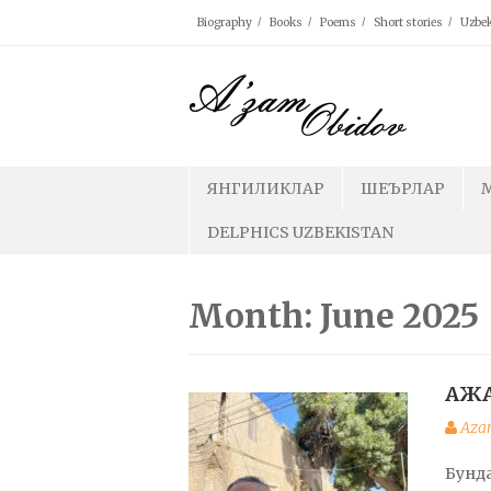
Skip
Biography
Books
Poems
Short stories
Uzbek
to
content
ЯНГИЛИКЛАР
ШЕЪРЛАР
DELPHICS UZBEKISTAN
Month: June 2025
АЖА
Aza
Бунда