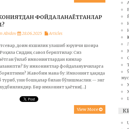
ОНИЯТДАН ФОЙДАЛАНАЁТГАНЛАР
М?
m Abidov
28.06.2025
Articles
атсевар, доим яхшилик улашиб юрувчи шоира
Роҳила Сиддиқ савол беряптилар: Сиз
аётган ўнлаб имкониятлардан кимлар
аланяпти? Бу имкониятлар фойдаланувчиларга
 боряптими? Жавобим мана бу: Имконият ҳақида
мус
 туриб, уни бошқалар билан бўлишмаслик — энг
худбинликдир. Бир имконият ҳаётни[…]
View More
К