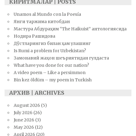
КИРИТМАЛАР | POSTS
Unamos al Mundo con la Poesía
Янги таржима китобдан
Мастура Абдураҳим “The Haikuist” антологиясида
Нодира Рашидова
Дўстларингиз билан ҳам улашинг
Is Rumi a problem for Uzbekistan?
Замонавий жаҳон шеъриятидан гулдаста
What have you done for our nation?
A video poem – Like a persimmon
Bin kez öldüm – my poem in Turkish
АРХИВ | ARCHIVES
August 2026
(5)
July 2026
(26)
June 2026
(3)
May 2026
(12)
April 2026
(20)