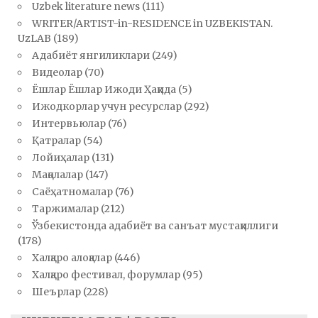
Uzbek literature news
(111)
WRITER/ARTIST-in-RESIDENCE in UZBEKISTAN.
UzLAB
(189)
Адабиёт янгиликлари
(249)
Видеолар
(70)
Ёшлар Ёшлар Ижоди Ҳақида
(5)
Ижодкорлар учун ресурслар
(292)
Интервьюлар
(76)
Қатралар
(54)
Лойиҳалар
(131)
Мақолалар
(147)
Саёҳатномалар
(76)
Таржималар
(212)
Ўзбекистонда адабиёт ва санъат мустақиллиги
(178)
Халқаро алоқалар
(446)
Халқаро фестивал, форумлар
(95)
Шеърлар
(228)