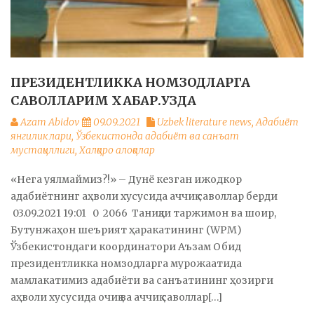
ПРЕЗИДЕНТЛИККА НОМЗОДЛАРГА
САВОЛЛАРИМ ХАБАР.УЗДА
Azam Abidov
09.09.2021
Uzbek literature news
,
Адабиёт
янгиликлари
,
Ўзбекистонда адабиёт ва санъат
мустақиллиги
,
Халқаро алоқалар
«Нега уялмаймиз?!» – Дунё кезган ижодкор
адабиётнинг аҳволи хусусида аччиқ саволлар берди
03.09.2021 19:01 0 2066 Таниқли таржимон ва шоир,
Бутунжаҳон шеърият ҳаракатининг (WPM)
Ўзбекистондаги координатори Аъзам Обид
президентликка номзодларга мурожаатида
мамлакатимиз адабиёти ва санъатининг ҳозирги
аҳволи хусусида очиқ ва аччиқ саволлар[…]