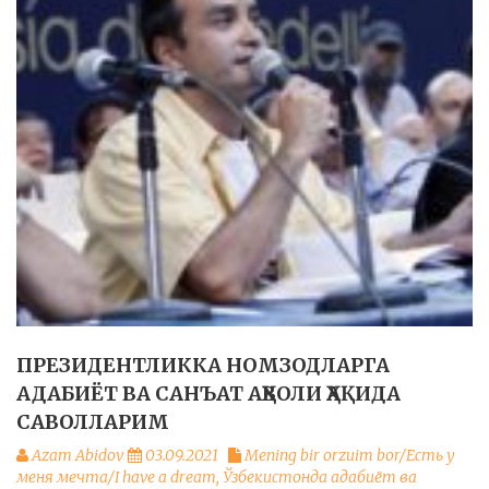
ПРЕЗИДЕНТЛИККА НОМЗОДЛАРГА
АДАБИЁТ ВА САНЪАТ АҲВОЛИ ҲАҚИДА
САВОЛЛАРИМ
Azam Abidov
03.09.2021
Mening bir orzuim bor/Есть у
меня мечта/I have a dream
,
Ўзбекистонда адабиёт ва