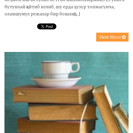
бутунлай қайтиб келиб, шу ерда ҳузур топмагунча,
оламшумул режалар бир бошлиқ[…]
View More