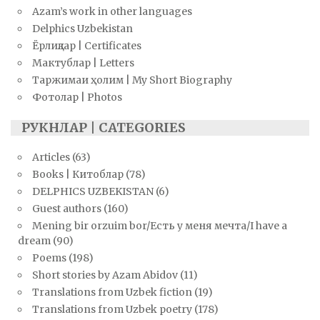
Azam’s work in other languages
Delphics Uzbekistan
Ёрлиқлар | Certificates
Мактублар | Letters
Таржимаи ҳолим | My Short Biography
Фотолар | Photos
РУКНЛАР | CATEGORIES
Articles
(63)
Books | Китоблар
(78)
DELPHICS UZBEKISTAN
(6)
Guest authors
(160)
Mening bir orzuim bor/Есть у меня мечта/I have a
dream
(90)
Poems
(198)
Short stories by Azam Abidov
(11)
Translations from Uzbek fiction
(19)
Translations from Uzbek poetry
(178)