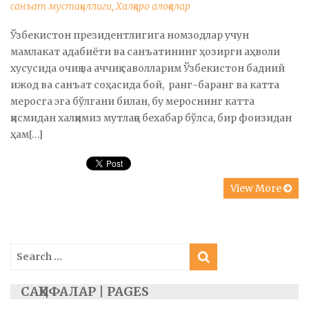
санъат мустақиллиги
,
Халқаро алоқалар
Ўзбекистон президентлигига номзодлар учун
мамлакат адабиёти ва санъатининг ҳозирги аҳволи
хусусида очиқ ва аччиқ саволларим Ўзбекистон бадиий
ижод ва санъат соҳасида бой, ранг-баранг ва катта
меросга эга бўлгани билан, бу мероснинг катта
қисмидан халқимиз мутлақо бехабар бўлса, бир фоизидан
ҳам[…]
View More
Search
for:
САҲИФАЛАР | PAGES