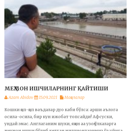
МЕҲМОН ИШЧИЛАРНИНГ ҚАЙТИШИ
Azam Abidov
15.09.2021
Мақолалар
Кошки қоп-қоп ваъдалар дуо каби бўлса: арши аълога
осила-осила, бир кун ижобат топсайди! Афсуски,
ундай эмас. Англаганим шуки, яқин аа узоқ ўлкаларга
меҳмон ишчи бўлиб кетган миллионларимиз ўз уйига