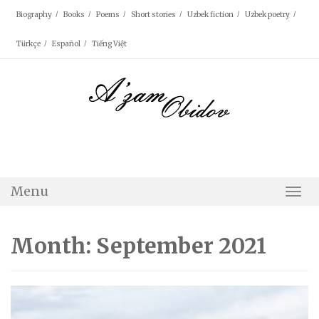
Skip
Biography
Books
Poems
Short stories
Uzbek fiction
Uzbek poetry
to
content
Türkçe
Español
Tiếng Việt
Menu
Togg
Navi
Month: September 2021