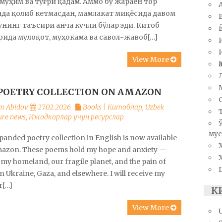
муҳим ва тўғри қадам. Аммо бу жараён тор
да қолиб кетмасдан, мамлакат миқёсида давом
 унинг таъсири анча кучли бўлар эди. Китоб
ида мулоқот, муҳокама ва савол-жавоб[…]
View More
POETRY COLLECTION ON AMAZON
m Abidov
27.02.2026
Books | Китоблар
,
Uzbek
ture news
,
Ижодкорлар учун ресурслар
мус
anded poetry collection in English is now available
azon. These poems hold my hope and anxiety —
my homeland, our fragile planet, and the pain of
n Ukraine, Gaza, and elsewhere. I will receive my
r[…]
К
View More