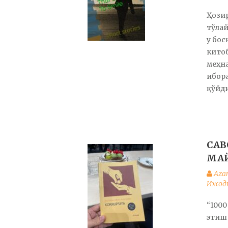
Ҳозир
тўлай
у бос
кито
меҳна
ибор
қўйди
САВ
МА
Aza
Ижодк
“1000
этиш 