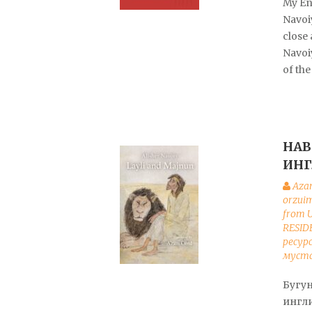
My En
Navoiy
close
Navoiy
of the
НАВ
ИНГ
Aza
orzui
from U
RESID
ресур
муста
Бугу
ингл