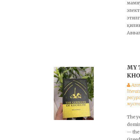
мамну
элект
этилг
қилин
Аввал
MY 
KH
Aza
litera
ресур
муста
The ye
domin
— the 
Greed 