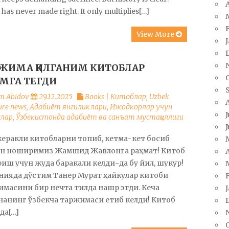
A
has never made right. It only multiplies[…]
View More
ЖИМА ҚИЛГАНИМ КИТОБЛАР
ИМГА ТЕГДИ
m Abidov
29.12.2025
Books | Китоблар
,
Uzbek
ture news
,
Адабиёт янгиликлари
,
Ижодкорлар учун
J
слар
,
Ўзбекистонда адабиёт ва санъат мустақиллиги
J
керакли китобларни топиб, кетма-кет босиб
ан ноширимиз Жамшид Жавлонга раҳмат! Китоб
A
иш учун жуда баракали келди-да бу йил, шукур!
нияда дўстим Танер Мурат ҳайкулар китоби
масини бир нечта тилда нашр этди. Кеча
анинг ўзбекча таржимаси етиб келди! Китоб
да[…]