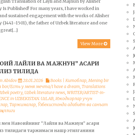
glish Translation of Layli and Majnun by Alisher
 Is Published! For many years, I have worked in
 and sustained engagement with the works of Alisher
 (1441–1501), the father of Uzbek literature and one
 great[…]
View More
ОИЙ ЛАЙЛИ ВА МАЖНУН” АСАРИ
A
ЛИЗ ТИЛИДА
m Abidov
28.01.2026
Books | Китоблар
,
Mening bir
m bor/Есть у меня мечта/I have a dream
,
Translations
zbek poetry
,
Uzbek literature news
,
WRITER/ARTIST-in-
ENCE in UZBEKISTAN. UzLAB
,
Ижодкорлар учун
слар
,
Таржималар
,
Ўзбекистонда адабиёт ва санъат
қиллиги
н мен Навоийнинг “Лайли ва Мажнун” асари
J
из тилидаги таржимаси нашр этилганини