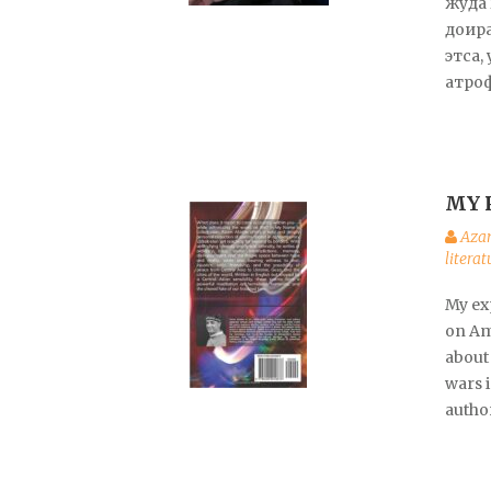
жуда 
доира
этса,
атроф
MY 
Aza
litera
My exp
on Am
about 
wars i
autho