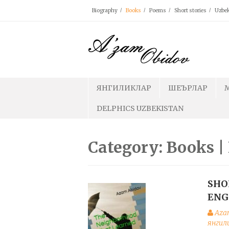
Skip
Biography
Books
Poems
Short stories
Uzbek
to
content
ЯНГИЛИКЛАР
ШЕЪРЛАР
DELPHICS UZBEKISTAN
Category: Books 
SHO
ENG
Aza
янгил