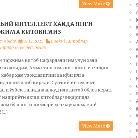
View More
J
ЪИЙ ИНТЕЛЛЕКТ ҲАҚИДА ЯНГИ
РЖИМА КИТОБИМИЗ
m Abidov
01.12.2025
Books | Китоблар
,
A
орлар учун ресурслар
и таржима китоб Сафардалигим учун ҳали
мга олмадим. Аммо таржима китобингиз чиқди,
 хабар ҳам узоқдалигингда кўнгилга
ндчилик олиб киради. Сунъий интеллект
аги ўзбек тилида мавжуд илк китоб бўлса керак.
” нашриёти яхши китоблар чиқаришда
вом бўлсин, ходимлари ҳеч чарчашмасин!
J
[…]
A
View More