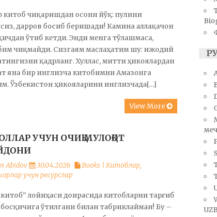
 китоб чиқаришдан осони йўқ: пулини
Bio
сиз, дарров босиб беришади! Камина аллақачон
қичдан ўтиб кетди. Энди менга тўлашмаса,
бим чиқмайди. Сизгаям маслаҳатим шу: ижодий
Р
тингизни қадрланг. Хуллас, митти ҳикоялардан
ат яна бир инглизча китобимни Амазонга
A
м. Ўзбекистон ҳикояларини инглизчада[…]
View More
меч
ОЛЛАР УЧУН ОЧИҚ МУЛОҚОТ
ЙДОНИ
S
T
m Abidov
30.04.2026
Books | Китоблар
,
орлар учун ресурслар
U
 китоб” лойиҳаси доирасида китобларни тарғиб
босқичига ўтилгани билан табриклайман! Бу –
UZB