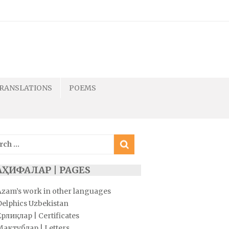
RANSLATIONS
POEMS
ch
АҲИФАЛАР | PAGES
Azam’s work in other languages
Delphics Uzbekistan
рлиқлар | Certificates
Мактублар | Letters