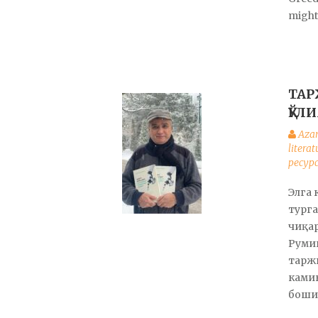
might 
ТАР
ҚЎЛ
Aza
litera
ресур
Элга 
тург
чиқар
Руми
таржи
камин
боши