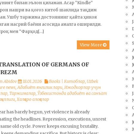
ният билан эълон қиламан. Асар “Kindle”
рон нашри ва қоғоз китоб шаклида тақдим
A
ан. Ушбу таржима достоннинг қайта ҳикоя
ган насрий баёни асосида амалга оширилди.
роқ мен “Фарҳод[…]
View More
J
TRANSLATION OF GERMANS OF
J
OREZM
A
m Abidov
18.01.2026
Books | Китоблар
,
Uzbek
ture news
,
Адабиёт янгиликлари
,
Ижодкорлар учун
слар
,
Таржималар
,
Ўзбекистонда адабиёт ва санъат
қиллиги
,
Халқаро алоқалар
ar has barely begun, yet violence is already
ating the headlines. Repression, executions, unrest
J
same old cycle. Power keeps excusing brutality.
keeps demanding sacrifice. But history is clear: