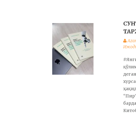
СУН
ТА
Aza
Ижодк
#Янг
қўли
деган
хурса
ҳақид
“Пир
барда
Китоб