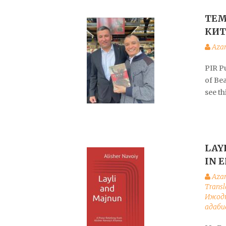
ТЕМ
КИТ
Aza
PIR P
of Be
see t
LAY
IN 
Aza
Transl
Ижодк
адаби