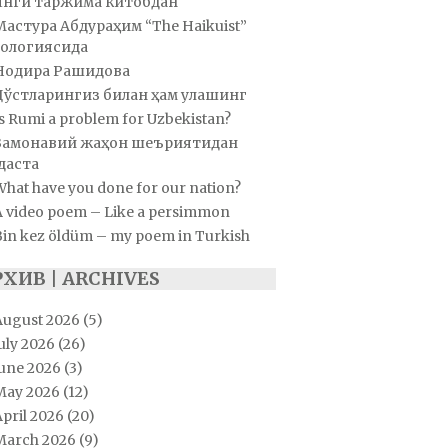
Янги таржима китобдан
Мастура Абдураҳим “The Haikuist”
ологиясида
Нодира Рашидова
Дўстларингиз билан ҳам улашинг
s Rumi a problem for Uzbekistan?
Замонавий жаҳон шеъриятидан
даста
hat have you done for our nation?
A video poem – Like a persimmon
Bin kez öldüm – my poem in Turkish
РХИВ | ARCHIVES
August 2026
(5)
uly 2026
(26)
June 2026
(3)
May 2026
(12)
pril 2026
(20)
March 2026
(9)