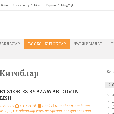
 fiction
Uzbek poetry
Türkçe
Español
Tiếng Việt
МАҚОЛАЛАР
BOOKS | КИТОБЛАР
ТАРЖИМАЛАР
T
Sear
| Китоблар
for:
С
RT STORIES BY AZAM ABIDOV IN
LISH
m Abidov
31.05.2026
Books | Китоблар
,
Адабиёт
Ё
иклари
,
Ижодкорлар учун ресурслар
,
Халқаро алоқалар