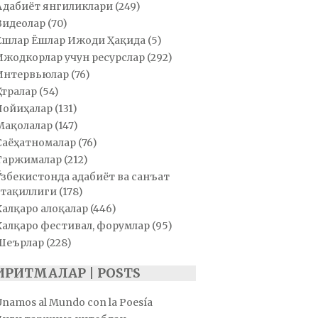
Адабиёт янгиликлари
(249)
Видеолар
(70)
Ёшлар Ёшлар Ижоди Ҳақида
(5)
Ижодкорлар учун ресурслар
(292)
Интервьюлар
(76)
Қатралар
(54)
Лойиҳалар
(131)
Мақолалар
(147)
Саёҳатномалар
(76)
Таржималар
(212)
Ўзбекистонда адабиёт ва санъат
тақиллиги
(178)
Халқаро алоқалар
(446)
Халқаро фестивал, форумлар
(95)
Шеърлар
(228)
ИРИТМАЛАР | POSTS
Unamos al Mundo con la Poesía