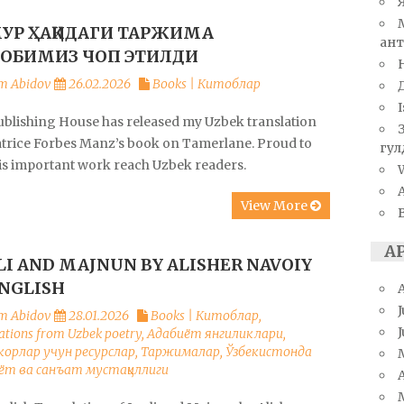
УР ҲАҚИДАГИ ТАРЖИМА
ант
ОБИМИЗ ЧОП ЭТИЛДИ
m Abidov
26.02.2026
Books | Китоблар
I
ublishing House has released my Uzbek translation
atrice Forbes Manz’s book on Tamerlane. Proud to
гул
his important work reach Uzbek readers.
W
View More
А
LI AND MAJNUN BY ALISHER NAVOIY
ENGLISH
J
m Abidov
28.01.2026
Books | Китоблар
,
ations from Uzbek poetry
,
Адабиёт янгиликлари
,
орлар учун ресурслар
,
Таржималар
,
Ўзбекистонда
ёт ва санъат мустақиллиги
A