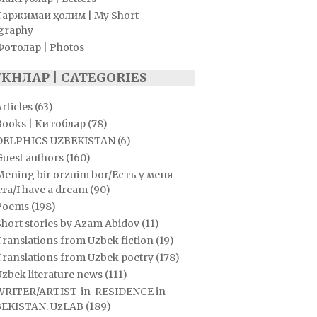
Таржимаи ҳолим | My Short
graphy
Фотолар | Photos
УКНЛАР | CATEGORIES
rticles
(63)
Books | Китоблар
(78)
DELPHICS UZBEKISTAN
(6)
Guest authors
(160)
Mening bir orzuim bor/Есть у меня
та/I have a dream
(90)
Poems
(198)
hort stories by Azam Abidov
(11)
ranslations from Uzbek fiction
(19)
Translations from Uzbek poetry
(178)
zbek literature news
(111)
WRITER/ARTIST-in-RESIDENCE in
EKISTAN. UzLAB
(189)