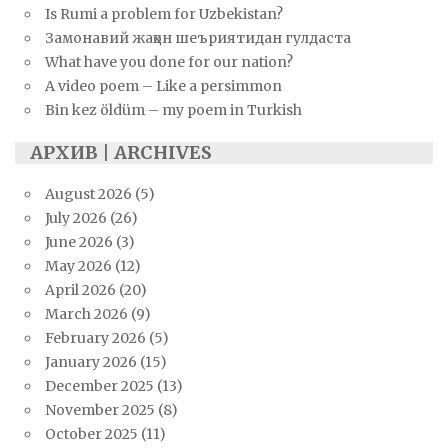
Is Rumi a problem for Uzbekistan?
Замонавий жаҳон шеъриятидан гулдаста
What have you done for our nation?
A video poem – Like a persimmon
Bin kez öldüm – my poem in Turkish
АРХИВ | ARCHIVES
August 2026
(5)
July 2026
(26)
June 2026
(3)
May 2026
(12)
April 2026
(20)
March 2026
(9)
February 2026
(5)
January 2026
(15)
December 2025
(13)
November 2025
(8)
October 2025
(11)