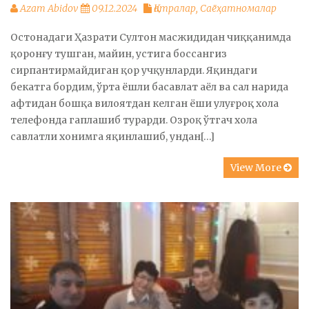
Azam Abidov
09.12.2024
Қатралар
,
Саёҳатномалар
Остонадаги Ҳазрати Султон масжидидан чиққанимда
қоронғу тушган, майин, устига боссангиз
сирпантирмайдиган қор учқунларди. Яқиндаги
бекатга бордим, ўрта ёшли басавлат аёл ва сал нарида
афтидан бошқа вилоятдан келган ёши улуғроқ хола
телефонда гаплашиб турарди. Озроқ ўтгач хола
савлатли хонимга яқинлашиб, ундан[…]
View More