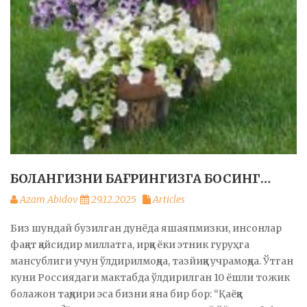
БОЛАНГИЗНИ БАҒРИНГИЗГА БОСИНГ…
Azam Abidov
29.12.2025
Articles
Биз шундай бузилган дунёда яшаяпмизки, инсонлар
фақат қайсидир миллатга, ирққа ёки этник гуруҳга
мансублиги учун ўлдирилмоқда, тазйиққа учрамоқда. Ўтган
куни Россиядаги мактабда ўлдирилган 10 ёшли тожик
болажон тақдири эса бизни яна бир бор: “Қаёққа