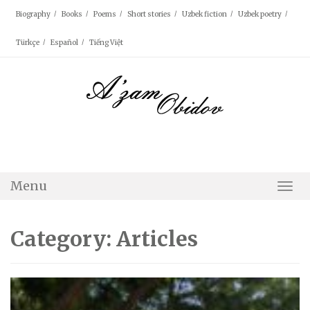
Skip
Biography
Books
Poems
Short stories
Uzbek fiction
Uzbek poetry
to
content
Türkçe
Español
Tiếng Việt
Menu
Togg
Navi
Category: Articles