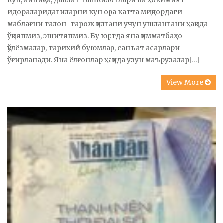
кўп, айниқса, давлат ташкилотлари ва ҳокимият
идораларидагиларни кун ора катта миқдордаги
маблағни талон-тарож қилгани учун ушлангани ҳақида
ўқияпмиз, эшитяпмиз. Бу юртда яна қимматбаҳо
қўлёзмалар, тарихий буюмлар, санъат асарлари
ўғирланади. Яна ёлғонлар ҳақида узун маърузалар[…]
View More