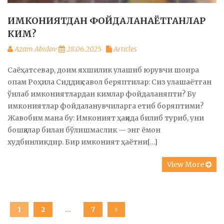
ИМКОНИЯТДАН ФОЙДАЛАНАЁТГАНЛАР
КИМ?
Azam Abidov
28.06.2025
Articles
Саёҳатсевар, доим яхшилик улашиб юрувчи шоира
опам Роҳила Сиддиқ савол беряптилар: Сиз улашаётган
ўнлаб имкониятлардан кимлар фойдаланяпти? Бу
имкониятлар фойдаланувчиларга етиб боряптими?
Жавобим мана бу: Имконият ҳақида билиб туриб, уни
бошқалар билан бўлишмаслик — энг ёмон
худбинликдир. Бир имконият ҳаётни[…]
View More
Posts
PAGE
1
PAGE
2
…
PAGE
7
navigation