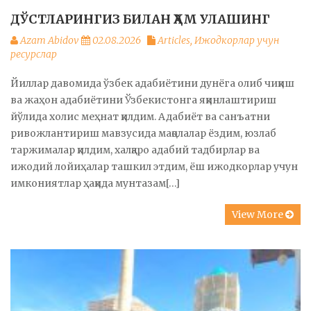
ДЎСТЛАРИНГИЗ БИЛАН ҲАМ УЛАШИНГ
Azam Abidov
02.08.2026
Articles
,
Ижодкорлар учун
ресурслар
Йиллар давомида ўзбек адабиётини дунёга олиб чиқиш
ва жаҳон адабиётини Ўзбекистонга яқинлаштириш
йўлида холис меҳнат қилдим. Адабиёт ва санъатни
ривожлантириш мавзусида мақолалар ёздим, юзлаб
таржималар қилдим, халқаро адабий тадбирлар ва
ижодий лойиҳалар ташкил этдим, ёш ижодкорлар учун
имкониятлар ҳақида мунтазам[…]
View More