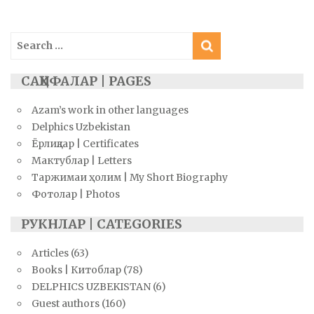
Search
for:
САҲИФАЛАР | PAGES
Azam’s work in other languages
Delphics Uzbekistan
Ёрлиқлар | Certificates
Мактублар | Letters
Таржимаи ҳолим | My Short Biography
Фотолар | Photos
РУКНЛАР | CATEGORIES
Articles
(63)
Books | Китоблар
(78)
DELPHICS UZBEKISTAN
(6)
Guest authors
(160)