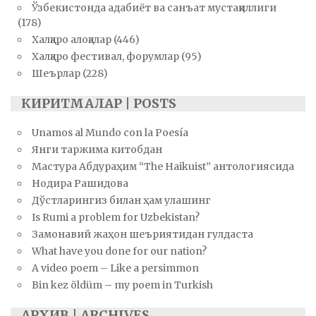
Ўзбекистонда адабиёт ва санъат мустақиллиги
(178)
Халқаро алоқалар
(446)
Халқаро фестивал, форумлар
(95)
Шеърлар
(228)
КИРИТМАЛАР | POSTS
Unamos al Mundo con la Poesía
Янги таржима китобдан
Мастура Абдураҳим “The Haikuist” антологиясида
Нодира Рашидова
Дўстларингиз билан ҳам улашинг
Is Rumi a problem for Uzbekistan?
Замонавий жаҳон шеъриятидан гулдаста
What have you done for our nation?
A video poem – Like a persimmon
Bin kez öldüm – my poem in Turkish
АРХИВ | ARCHIVES