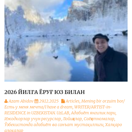
2026 ЙИЛГА ЁРУҒ ЮЗ БИЛАН
Azam Abidov
29.12.2025
Articles
,
Mening bir orzuim bor/
Есть у меня мечта/I have a dream
,
WRITER/ARTIST-in-
RESIDENCE in UZBEKISTAN. UzLAB
,
Адабиёт янгиликлари
,
Ижодкорлар учун ресурслар
,
Лойиҳалар
,
Саёҳатномалар
,
Ўзбекистонда адабиёт ва санъат мустақиллиги
,
Халқаро
алоқалар