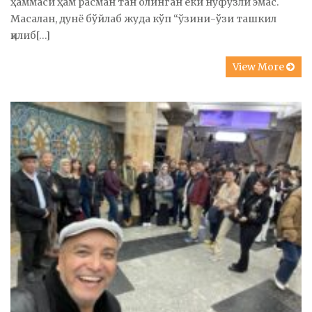
ҳаммаси ҳам расман тан олинган ёки нуфузли эмас.
Масалан, дунё бўйлаб жуда кўп “ўзини-ўзи ташкил
қилиб[…]
View More