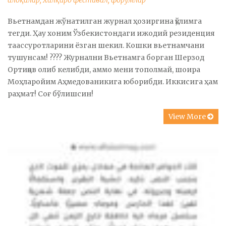
алоқалар
,
Халқаро фестивал, форумлар
Вьетнамдан жўнатилган журнал ҳозиргина қўлимга
тегди. Ҳау хоним Ўзбекистондаги ижодий резиденция
таассуротларини ёзган шекил. Кошки вьетнамчани
тушунсам! ???? Журнални Вьетнамга борган Шерзод
Ортиқов олиб келибди, аммо мени тополмай, шоира
Моҳларойим Аҳмедованикига юборибди. Иккисига ҳам
раҳмат! Соғ бўлишсин!
View More