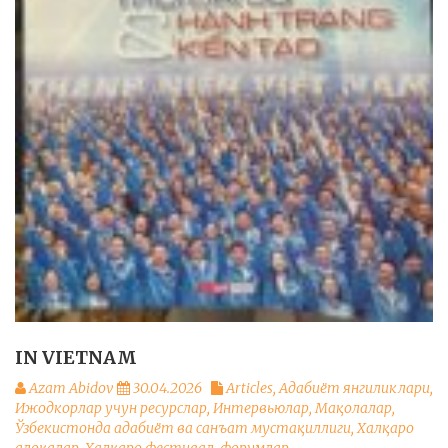
IN VIETNAM
Azam Abidov
30.04.2026
Articles
,
Адабиёт янгиликлари
,
Ижодкорлар учун ресурслар
,
Интервьюлар
,
Мақолалар
,
Ўзбекистонда адабиёт ва санъат мустақиллиги
,
Халқаро