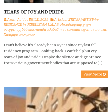
TEARS OF JOY AND PRIDE
Azam Abidov
15.11.2025
Articles
,
WRITER/ARTIST-in-
RESIDENCE in UZBEKISTAN. UzLAB
,
Ижодкорлар учун
ресурслар
,
Ўзбекистонда адабиёт ва санъат мустақиллиги
,
Халқаро алоқалар
I can’t believe it’s already been a year since my last fall
residency program. Looking back, I can’t help but cry —
tears of joy and pride. Despite the silence and ignorance
from various government bodies that are supposed to[…]
View More