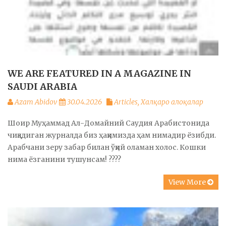
WE ARE FEATURED IN A MAGAZINE IN
SAUDI ARABIA
Azam Abidov
30.04.2026
Articles
,
Халқаро алоқалар
Шоир Муҳаммад Ал-Домайний Саудия Арабистонида
чиқадиган журналда биз ҳақимизда ҳам нимадир ёзибди.
Арабчани зеру забар билан ўқий оламан холос. Кошки
нима ёзганини тушунсам! ????
View More