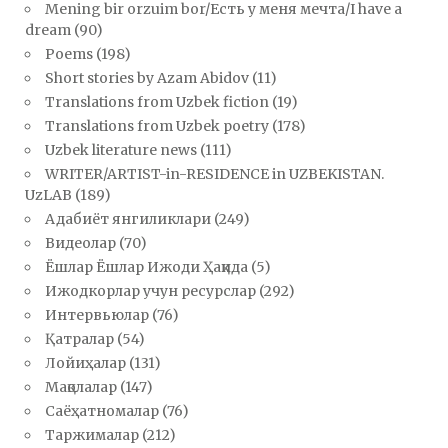
Mening bir orzuim bor/Есть у меня мечта/I have a
dream
(90)
Poems
(198)
Short stories by Azam Abidov
(11)
Translations from Uzbek fiction
(19)
Translations from Uzbek poetry
(178)
Uzbek literature news
(111)
WRITER/ARTIST-in-RESIDENCE in UZBEKISTAN.
UzLAB
(189)
Адабиёт янгиликлари
(249)
Видеолар
(70)
Ёшлар Ёшлар Ижоди Ҳақида
(5)
Ижодкорлар учун ресурслар
(292)
Интервьюлар
(76)
Қатралар
(54)
Лойиҳалар
(131)
Мақолалар
(147)
Саёҳатномалар
(76)
Таржималар
(212)