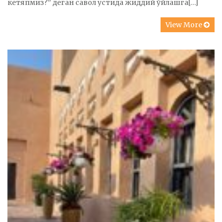
кетяпмиз?” деган савол устида жиддий ўйлашга[…]
View More