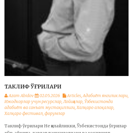
ТАКЛИФ ЎҒРИЛАРИ
Azam Abidov
02.05.2026
Articles
,
Адабиёт янгиликлари
,
Ижодкорлар учун ресурслар
,
Лойиҳалар
,
Ўзбекистонда
адабиёт ва санъат мустақиллиги
,
Халқаро алоқалар
,
Халқаро фестивал, форумлар
Таклиф ўғрилари Не қилайликки, Ўзбекистонда ўғрилар