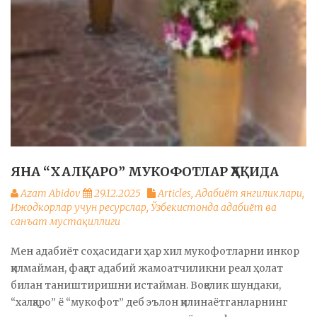
ЯНА “ХАЛҚАРО” МУКОФОТЛАР ҲАҚИДА
Azam Abidov
29.12.2025
Articles
,
Адабиёт янгиликлари
,
Ижодкорлар учун ресурслар
,
Ўзбекистонда адабиёт ва
санъат мустақиллиги
Мен адабиёт соҳасидаги ҳар хил мукофотларни инкор
қилмайман, фақат адабий жамоатчиликни реал ҳолат
билан таништиришни истайман. Воқелик шундаки,
“халқаро” ё “мукофот” деб эълон қилинаётганларнинг