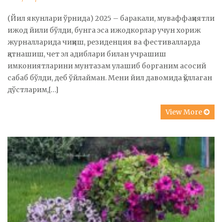
(Йил якунлари ўрнида) 2025 – баракали, муваффақиятли
ижод йили бўлди, бунга эса ижодкорлар учун хориж
журналларида чиқиш, резиденция ва фестивалларда
қатнашиш, чет эл адиблари билан учрашиш
имкониятларини мунтазам улашиб борганим асосий
сабаб бўлди, деб ўйлайман. Мени йил давомида қўллаган
дўстларим,[…]
View More