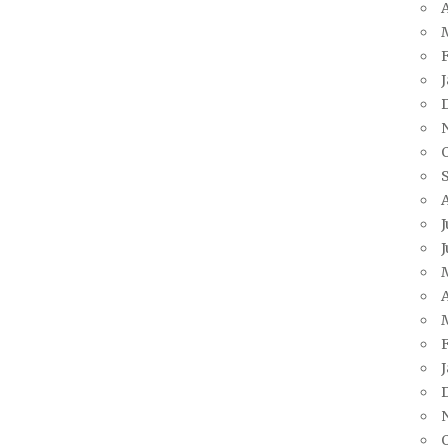
A
J
J
A