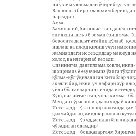
ни ўзича уюшмадан ўчириб қутулган
Бахриевга бирор лавозим беришдан 
нарсадир.
Аммо…
Замонавий, биз яшаётган дунёда ис
энг яхши шеър ё роман ёзиш эмас. 
бевосита давлат атайин қўллаб-қув
ишлаш ва ижод қилиш учун имкония
жамиятдаги истеъдодлар мавжуд им
холос, ва илгарилаб кетади.
Сизнингча, данғиллама ҳовли, икки-
шоиримиз ё ёзувчимиз ўзига тўқлиги
қўлма-қўл ўқиладиган китоблар чиқ
ақалли бир, икки, уч нафари зўр и
уйли бўлганларнинг ичида истеъдод
Хўш, сиз айтаётган, унча қиммат б
Мендан сўрасангиз, ҳали ундай киш
Истеъдод – ўта ночор қолганда ҳам
қилмайдиган, умидворликдан қутулг
Истеъдод – ўз уддасидан ўзи чиқад
чўзадиган одамдир!
Истеъдод – бошқаларгаям биринчи 