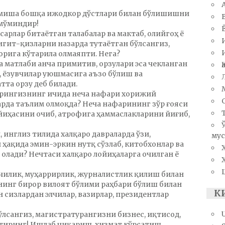
амиша бошқа ижодкор дўстлари билан бўлишишни
 мўминдир!
сарлар битаётган талабалар ва мактаб, олийгоҳ ё
гит-қизларни назарда тутаётган бўлсангиз,
орига кўтарила олмаяпти. Нега?
 матлаби анча примитив, орзулари эса чекланган
а, ёзувчилар уюшмасига аъзо бўлиш ва
та орзу деб билади.
ларингизнинг ичида неча нафари хорижий
арда таълим олмоқда? Неча нафарининг зўр ғояси
йиҳасини очиб, атрофига ҳаммаслакларини йиғиб,
 инглиз тилида халқаро давраларда ўзи,
мус
 ҳақида эмин-эркин нутқ сўзлаб, китобхонлар ва
олади? Нечтаси халқаро лойиҳаларга очилган ё
чилик, муҳаррирлик, журналистлик қилиш билан
нинг бирор вилоят бўлими раҳбари бўлиш билан
К
н сизлардан элчилар, вазирлар, президентлар
ўлсангиз, магистратурангизни бизнес, иқтисод,
ртиринг! Ишлаб чиқариш, хизмат кўрсатиш