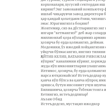
корхоналари, хусусий сектордан иш
киринг! Энг замонавий компьютер 
ишлаб чиқарувчи завод директори бў
ҳар қандай ҳолатдаям ёзиш, чизишга
эмас. Юрагингизга боқинг!
Жонтемир, сиз ва дўстларингиз энг
илгари “кетмангиз!” деб жар солард
миллионлаб қора кўзларимиз армияс
ҳозирча бу ерда қолмангиз, дейман.
Модомики, ўз ижодий лойҳангизни о
уйқучи бўлмасангиз, инглиз тилини 
ҚАЙТИБ КЕЛИБ, ВАТАННИ РИВОЖЛА
кўприк” каналимни кўринг, хорижда
жуда кўп имкониятларни улашганма
Илтимос, ҳозирча, бу ерда қолмангиз
нарса ютқизмайсиз! Истеъдодлар ку
қанча кўп бўлса ва қанча кўпроқ и
эришса, бутун инсоният учун шунча
Билишимча, ҳозирча Ўзбекистонга и
Кетингиз, истеъдодлилар!
Аъзам Обид
Истеъдодсиз, мустақил ижодкор