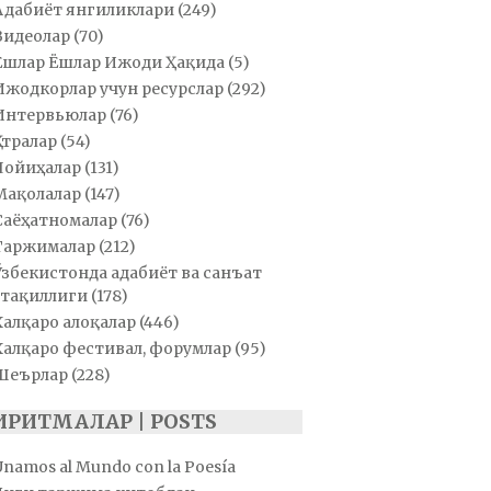
Адабиёт янгиликлари
(249)
Видеолар
(70)
Ёшлар Ёшлар Ижоди Ҳақида
(5)
Ижодкорлар учун ресурслар
(292)
Интервьюлар
(76)
Қатралар
(54)
Лойиҳалар
(131)
Мақолалар
(147)
Саёҳатномалар
(76)
Таржималар
(212)
Ўзбекистонда адабиёт ва санъат
тақиллиги
(178)
Халқаро алоқалар
(446)
Халқаро фестивал, форумлар
(95)
Шеърлар
(228)
ИРИТМАЛАР | POSTS
Unamos al Mundo con la Poesía