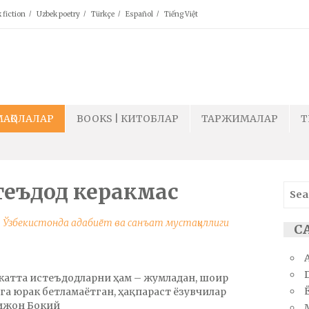
 fiction
Uzbek poetry
Türkçe
Español
Tiếng Việt
МАҚОЛАЛАР
BOOKS | КИТОБЛАР
ТАРЖИМАЛАР
T
теъдод керакмас
Sear
for:
,
Ўзбекистонда адабиёт ва санъат мустақиллиги
СА
 катта истеъдодларни ҳам – жумладан, шоир
Ё
а юрак бетламаётган, ҳақпараст ёзувчилар
бижон Бокий