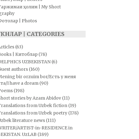
Таржимаи ҳолим | My Short
graphy
Фотолар | Photos
УКНЛАР | CATEGORIES
rticles
(63)
Books | Китоблар
(78)
DELPHICS UZBEKISTAN
(6)
Guest authors
(160)
Mening bir orzuim bor/Есть у меня
та/I have a dream
(90)
Poems
(198)
hort stories by Azam Abidov
(11)
ranslations from Uzbek fiction
(19)
Translations from Uzbek poetry
(178)
zbek literature news
(111)
WRITER/ARTIST-in-RESIDENCE in
EKISTAN. UzLAB
(189)