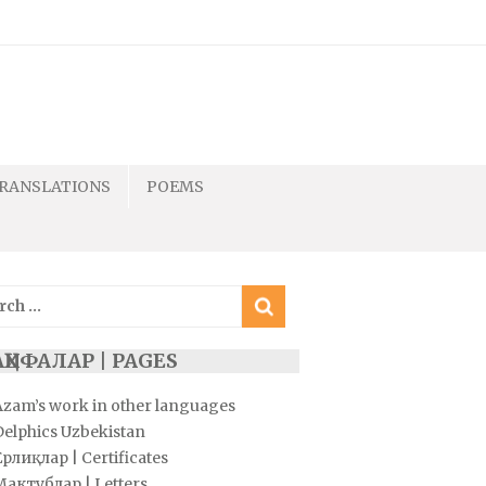
RANSLATIONS
POEMS
ch
ҲИФАЛАР | PAGES
Azam’s work in other languages
Delphics Uzbekistan
рлиқлар | Certificates
Мактублар | Letters