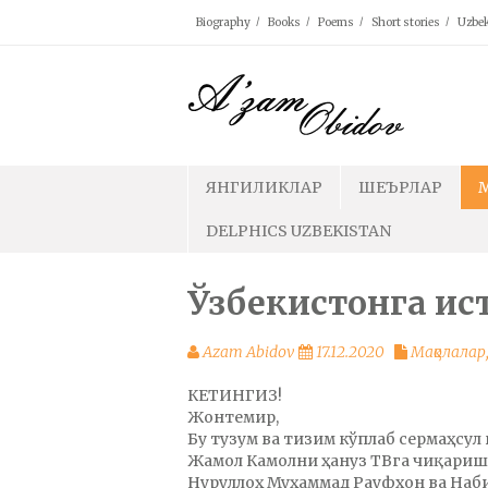
Skip
Biography
Books
Poems
Short stories
Uzbek
to
content
ЯНГИЛИКЛАР
ШЕЪРЛАР
DELPHICS UZBEKISTAN
Ўзбекистонга ис
Azam Abidov
17.12.2020
Мақолалар
КЕТИНГИЗ!
Жонтемир,
Бу тузум ва тизим кўплаб сермаҳсул
Жамол Камолни ҳануз ТВга чиқаришг
Нуруллоҳ Муҳаммад Рауфхон ва На