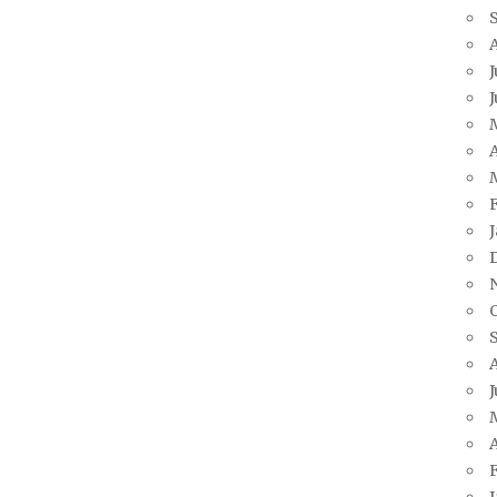
J
A
J
A