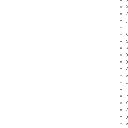
A
J
J
A
J