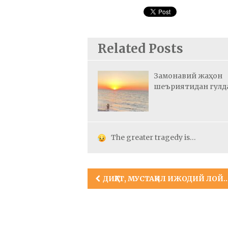
Related Posts
Замонавий жаҳон
шеъриятидан гулд
The greater tragedy is…
Post
ДИҚҚАТ, МУСТАҚИЛ ИЖОДИЙ ЛОЙИҲАЛАР УЧУН ТАНЛОВ!
navigation