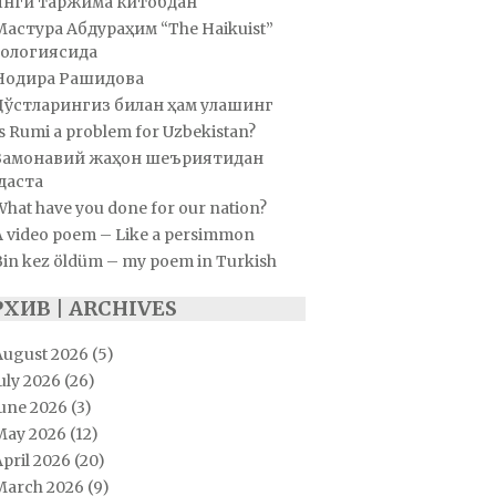
Янги таржима китобдан
Мастура Абдураҳим “The Haikuist”
ологиясида
Нодира Рашидова
Дўстларингиз билан ҳам улашинг
s Rumi a problem for Uzbekistan?
Замонавий жаҳон шеъриятидан
даста
hat have you done for our nation?
A video poem – Like a persimmon
Bin kez öldüm – my poem in Turkish
РХИВ | ARCHIVES
August 2026
(5)
uly 2026
(26)
June 2026
(3)
May 2026
(12)
pril 2026
(20)
March 2026
(9)