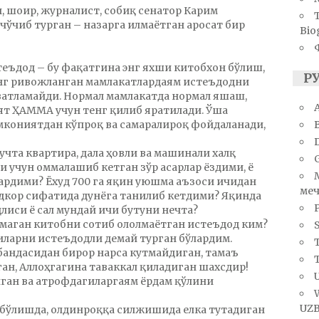
, шоир, журналист, собиқ сенатор Карим
чўчиб турган – назарга илмаётган аросат бир
Bio
теъдод – бу фақатгина энг яхши китобхон бўлиш,
Р
Энг ривожланган мамлакатлардаям истеъдодни
ватламайди. Нормал мамлакатда нормал яшаш,
A
т ҲАММА учун тенг қилиб яратилади. Ўша
кониятдан кўпроқ ва самаралироқ фойдаланади,
учта квартира, дала ҳовли ва машинали халқ
 учун оммалашиб кетган зўр асарлар ёздими, ё
ардими? Ёхуд 700 га яқин уюшма аъзоси ичидан
меч
жодкор сифатида дунёга танилиб кетдими? Яқинда
лиси ё сал мундай ичи бутуни нечта?
ўлмаган китобни сотиб ололмаётган истеъдод ким?
S
иларни истеъдодли демай турган бўлардим.
T
 бандасидан бирор нарса кутмайдиган, тамаъ
ан, Аллоҳгагина таваккал қиладиган шахсдир!
U
иган ва атрофдагиларгаям ёрдам қўлини
UZB
бўлишда, олдинроққа силжишида елка тутадиган