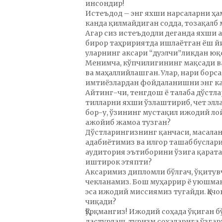
инсондир!
Истеъдод – энг яхши нарсаларни ҳ
канда қилмайдиган содда, тозақалб
Агар сиз истеъдодли деганда яхши а
бирор таҳририятда ишлаётган ёш йи
уларнинг аксари “дуэлчи”ликдан юқ
Менимча, кўпчилигининг мақсади ва
ва маҳаллийлашган. Улар, нари борс
имтиёзлардан фойдаланишни энг кат
Айтинг-чи, тенгдош ё талаба дўст
тилларни яхши ўзлаштириб, чет элл
бор-у, ўзининг мустақил ижодий ло
ажойиб жамоа тузган?
Дўстларингизнинг қанчаси, масалан,
адабиётимиз ва илғор ташаббуслари
аудитория эътиборини ўзига қарата 
иштирок этяпти?
Аксаримиз дипломли бўлгач, ўқитув
чекланамиз. Бош муҳаррир ё уюшма
эса ижодий миссиямиз тугайди. Қачо
чиқади?
Қўрқмангиз! Ижодий соҳада ўқиган б
дастурлаш, туризм соҳаларига ўзга