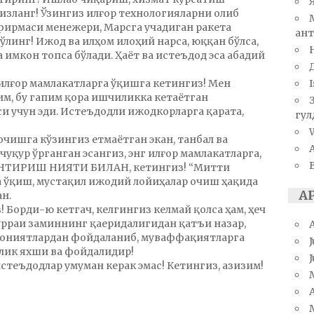
 изланг! Ўзингиз илғор технологияларни олиб
фирмаси менежери, Марсга учадиган ракета
ант
линг! Ижод ва илҳом илоҳий нарса, юққан бўлса,
 имкон топса бўлади. Ҳаёт ва истеъдод эса абадий
I
 илғор мамлакатларга ўқишга кетингиз! Мен
им, бу гапим қора ишчиликка кетаётган
и учун эди. Истеъдодли ижодкорларга қарата,
гул
W
чишга кўзингиз етмаётган экан, танбал ва
чуқур ўрганган эсангиз, энг илғор мамлакатларга,
НТИРИШ НИЯТИ БИЛАН, кетингиз! “Митти
 ўқиш, мустақил ижодий лойиҳалар очиш ҳақида
А
н.
! Борди-ю кетгач, келгингиз келмай қолса ҳам, ҳеч
рраи заминнинг қаеридалигидан қатъи назар,
мкониятлардан фойдаланиб, муваффақиятларга
J
лик яхши ва фойдалидир!
стеъдодлар умуман керак эмас! Кетингиз, азизим!
A