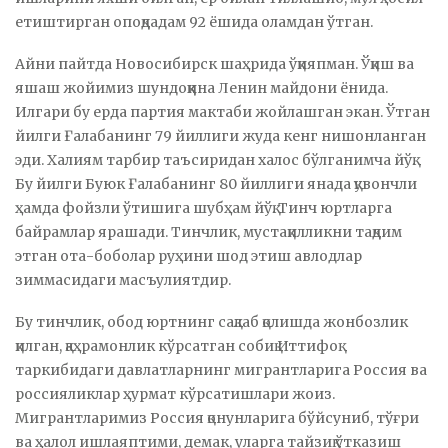
етиштирган опоқдадам 92 ёшида оламдан ўтган.
Айни пайтда Новосибирск шаҳрида ўқияпман. Ўқиш ва
яшаш жойимиз шундоққина Ленин майдони ёнида.
Илгари бу ерда партия мактаби жойлашган экан. Ўтган
йилги Ғалабанинг 79 йиллиги жуда кенг нишонланган
эди. Халиям тарбир таъсиридан халос бўлганимча йўқ.
Бу йилги Буюк Ғалабанинг 80 йиллиги янада қувончли
ҳамда фойзли ўтишига шубҳам йўқ. Тинч юртларга
байрамлар ярашади. Тинчлик, мустақилликни тақдим
этган ота-боболар руҳини шод этиш авлодлар
зиммасидаги масъулиятдир.
Бу тинчлик, обод юртнинг сақлаб қолишда жонбозлик
қилган, қаҳрамонлик кўрсатган собиқ Иттифоқ
таркибидаги давлатларнинг мигрантларига Россия ва
россияликлар ҳурмат кўрсатишлари жоиз.
Мигрантларимиз Россия қонунларига бўйсуниб, тўғри
ва ҳалол ишлаяптими, демак, уларга тайзиқ ўтказиш