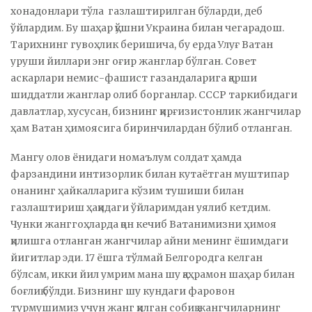
хонадонлари тўла газлаштирилган бўларди, деб
ўйлардим. Бу шаҳар қўшни Украина билан чегарадош.
Тарихнинг гувоҳлик беришича, бу ерда Улуғ Ватан
уруши йиллари энг оғир жанглар бўлган. Совет
аскарлари немис-фашист газандаларига қарши
шиддатли жанглар олиб борганлар. СССР таркибидаги
давлатлар, хусусан, бизнинг қирғизистонлик жангчилар
ҳам Ватан ҳимоясига биринчилардан бўлиб отланган.
Мангу олов ёнидаги номаълум солдат ҳамда
фарзандини интизорлик билан кутаётган муштипар
онанинг ҳайкалларига кўзим тушиши билан
газлаштириш ҳақидаги ўйларимдан уялиб кетдим.
Чунки жанггоҳларда қон кечиб Ватанимизни ҳимоя
қилишга отланган жангчилар айни менинг ёшимдаги
йигитлар эди. 17 ёшга тўлмай Белгородга келган
бўлсам, икки йил умрим мана шу қаҳрамон шаҳар билан
боғлиқ бўлди. Бизнинг шу кундаги фаровон
турмушимиз учун жанг қилган собиқ жангчиларнинг