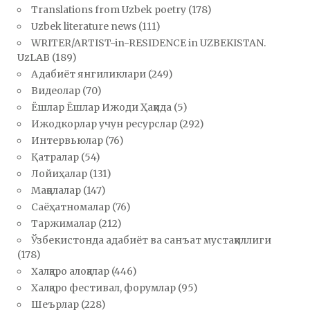
Translations from Uzbek poetry
(178)
Uzbek literature news
(111)
WRITER/ARTIST-in-RESIDENCE in UZBEKISTAN.
UzLAB
(189)
Адабиёт янгиликлари
(249)
Видеолар
(70)
Ёшлар Ёшлар Ижоди Ҳақида
(5)
Ижодкорлар учун ресурслар
(292)
Интервьюлар
(76)
Қатралар
(54)
Лойиҳалар
(131)
Мақолалар
(147)
Саёҳатномалар
(76)
Таржималар
(212)
Ўзбекистонда адабиёт ва санъат мустақиллиги
(178)
Халқаро алоқалар
(446)
Халқаро фестивал, форумлар
(95)
Шеърлар
(228)