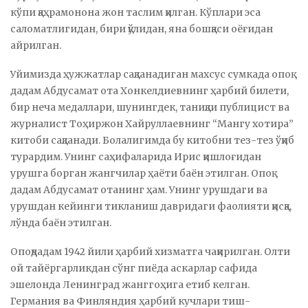
кўпи қаҳрамонона жон таслим қилган. Кўплари эса
саломатлигидан, бири қўлидан, яна бошқаси оёғидан
айрилган.
Уйимизда ҳужжатлар сақланадиган махсус сумкада опоқ
дадам Абдусамат ота Хонкелдиевнинг ҳарбий билети,
бир неча медаллари, шунингдек, таниқли публицист ва
журналист Тоҳиржон Хайруллаевнинг “Мангу хотира”
китоби сақланади. Болалигимда бу китобни тез-тез ўқиб
турардим. Унинг саҳифаларида Ирис қишлоғидан
урушга борган жангчилар ҳаёти баён этилган. Опоқ
дадам Абдусамат отанинг ҳам. Унинг урушдаги ва
урушдан кейинги тикланиш давридаги фаолияти қисқа,
лўнда баён этилган.
Опоқдадам 1942 йили ҳарбий хизматга чақирилган. Олти
ой тайёргарликдан сўнг пиёда аскарлар сафида
эшелонда Ленинград жанггоҳига етиб келган.
Германия ва Финляндия ҳарбий кучлари тиш-