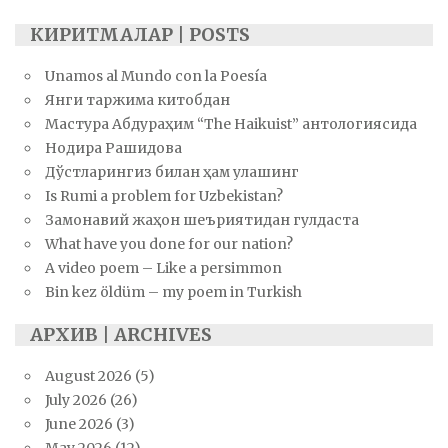
КИРИТМАЛАР | POSTS
Unamos al Mundo con la Poesía
Янги таржима китобдан
Мастура Абдураҳим “The Haikuist” антологиясида
Нодира Рашидова
Дўстларингиз билан ҳам улашинг
Is Rumi a problem for Uzbekistan?
Замонавий жаҳон шеъриятидан гулдаста
What have you done for our nation?
A video poem – Like a persimmon
Bin kez öldüm – my poem in Turkish
АРХИВ | ARCHIVES
August 2026
(5)
July 2026
(26)
June 2026
(3)