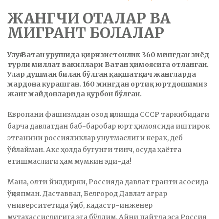
ЖАНГЧИ ОТАЛАР ВА
МИГРАНТ БОЛАЛАР
Улуғ Ватан урушида қирғизистонлик 360 мингдан зиёд
турли миллат вакиллари Ватан ҳимоясига отланган.
Улар душман билан бўлган қақшатқич жангларда
мардона курашган. 160 мингдан ортиқ юртдошимиз
жанг майдонларида қурбон бўлган.
Европани фашизмдан озод қилишда СССР таркибидаги
барча давлатдан баб-баробар юрт ҳимоясида иштирок
этганини россияликлар унутмаслиги керак, деб
ўйлайман. Акс ҳолда бугунги тинч, осуда ҳаётга
етишмаслиги ҳам мумкин эди-да!
Мана, олти йилдирки, Россияда давлат гранти асосида
ўқияпман. Даставвал, Белгород Давлат аграр
университетида ўқиб, кадастр-инженер
мутахассислигига эга бўлдим. Айни пайтда эса Россия