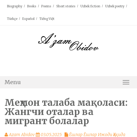
Skip
Biography
Books
Poems
Short stories
Uzbek fiction
Uzbek poetry
to
content
Türkçe
Español
Tiếng Việt
Menu
Togg
Navi
Меҳмон талаба мақоласи:
Жангчи оталар ва
мигрант болалар
Azam Abidov
03.05.2025
Ёшлар Ёшлар Ижоди Ҳақида