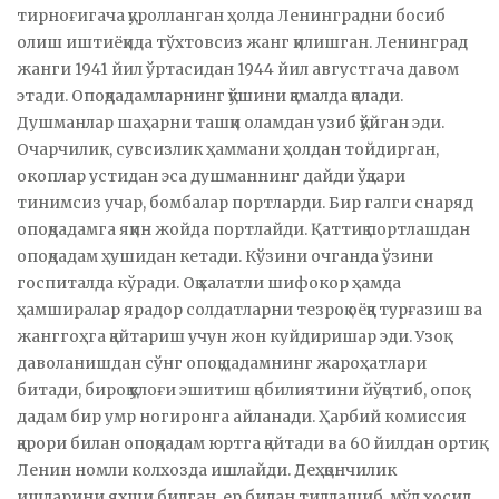
тирноғигача қуролланган ҳолда Ленинградни босиб
олиш иштиёқида тўхтовсиз жанг қилишган. Ленинград
жанги 1941 йил ўртасидан 1944 йил августгача давом
этади. Опоқдадамларнинг қўшини қамалда қолади.
Душманлар шаҳарни ташқи оламдан узиб қўйган эди.
Очарчилик, сувсизлик ҳаммани ҳолдан тойдирган,
окоплар устидан эса душманнинг дайди ўқлари
тинимсиз учар, бомбалар портларди. Бир галги снаряд
опоқдадамга яқин жойда портлайди. Қаттиқ портлашдан
опоқдадам ҳушидан кетади. Кўзини очганда ўзини
госпиталда кўради. Оқ халатли шифокор ҳамда
ҳамширалар ярадор солдатларни тезроқ оёққа турғазиш ва
жанггоҳга қайтариш учун жон куйдиришар эди. Узоқ
даволанишдан сўнг опоқ дадамнинг жароҳатлари
битади, бироқ қулоғи эшитиш қобилиятини йўқотиб, опоқ
дадам бир умр ногиронга айланади. Ҳарбий комиссия
қарори билан опоқдадам юртга қайтади ва 60 йилдан ортиқ
Ленин номли колхозда ишлайди. Деҳқончилик
ишларини яхши билган, ер билан тиллашиб, мўл ҳосил