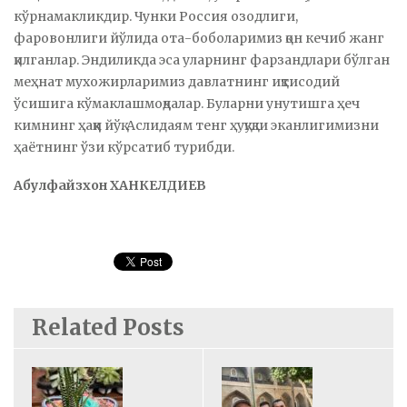
кўрнамакликдир. Чунки Россия озодлиги,
фаровонлиги йўлида ота-боболаримиз қон кечиб жанг
қилганлар. Эндиликда эса уларнинг фарзандлари бўлган
меҳнат мухожирларимиз давлатнинг иқтисодий
ўсишига кўмаклашмоқдалар. Буларни унутишга ҳеч
кимнинг ҳаққи йўқ. Аслидаям тенг ҳуқуқли эканлигимизни
ҳаётнинг ўзи кўрсатиб турибди.
Абулфайзхон ХАНКЕЛДИЕВ
Related Posts