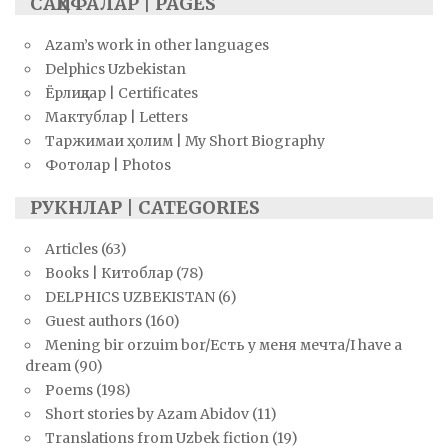
САҲИФАЛАР | PAGES
Azam’s work in other languages
Delphics Uzbekistan
Ёрлиқлар | Certificates
Мактублар | Letters
Таржимаи ҳолим | My Short Biography
Фотолар | Photos
РУКНЛАР | CATEGORIES
Articles
(63)
Books | Китоблар
(78)
DELPHICS UZBEKISTAN
(6)
Guest authors
(160)
Mening bir orzuim bor/Есть у меня мечта/I have a
dream
(90)
Poems
(198)
Short stories by Azam Abidov
(11)
Translations from Uzbek fiction
(19)