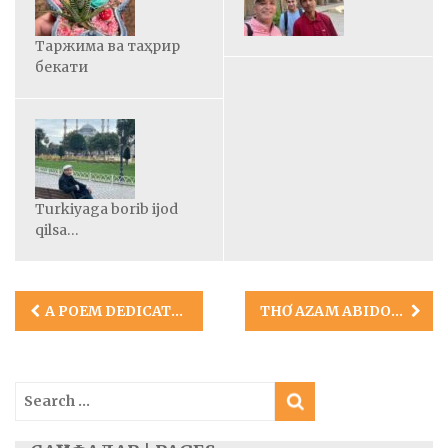
Таржима ва таҳрир
бекати
Turkiyaga borib ijod
qilsa…
Post
A POEM DEDICATED TO APRIL RESIDENT AUTHORS
THƠ AZAM ABIDOV (UZBEKISTAN)
navigation
Search
for: