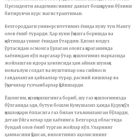
Президенти академиясининг давлат бошқаруви бўлими
битирувчи курс магистрантиман.
Белгороддаги университетимиз ёнида куну тун Мангу
олов ёниб турарди. Ҳар куни ўқишга боришда ва
қайтишда унинг ёнидан ўтардим. Қизил юлдуз
ўртасидан осмонга ўрлаган оловга қараганимда
хаёлимдан кўп нарсалар ўтар, қишлоғимиз марказида
жойлашган идора ҳовлисида ҳам айнан шунақа
номаълум солдат ва муштипар она сиймоси
гавдаланган ҳайкаллар турар, расмий кишилар ва
ўқувчилар гулчамбарлар қўйишарди.
Ёшлигим, қизиққонлигимга бориб, шу газ қишлоғимизда
бўлганида эди, бутун бошли Кумушазиз ҳамда Қуруқкўл
қишлоқлари ёппасига газ билан таъминланган бўларди,
деган ўйга келар эди хаёлимга. Белгород областида
бундай олов ёниб турган жойлар кўп. Уларнинг
ҳаммасини қўшсак, вилоятимиз аҳолисининг