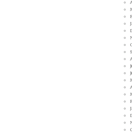
A
J
J
A