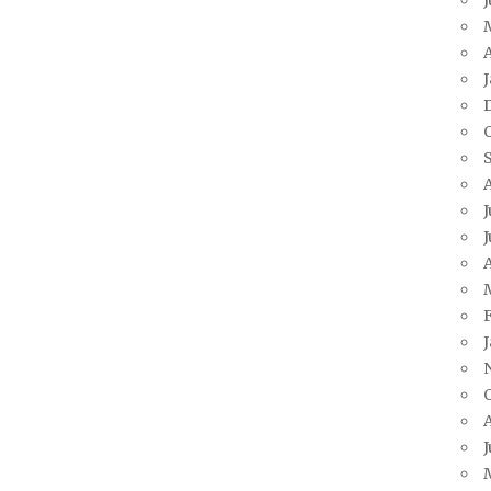
A
J
J
A
J