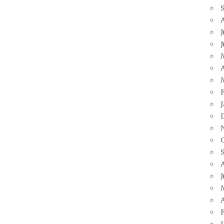
J
A
J
A