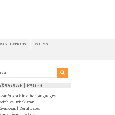
RANSLATIONS
POEMS
ch
ҲИФАЛАР | PAGES
Azam’s work in other languages
Delphics Uzbekistan
рлиқлар | Certificates
Мактублар | Letters