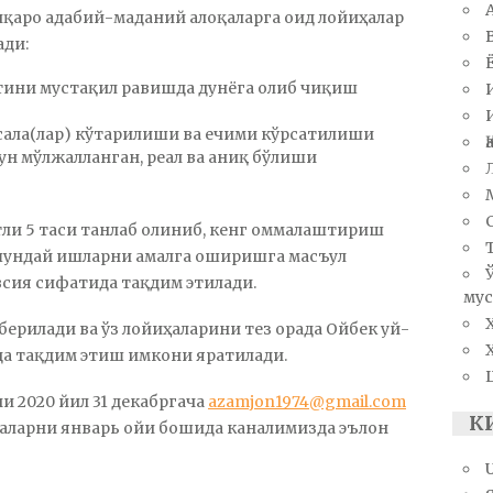
лқаро адабий-маданий алоқаларга оид лойиҳалар
ади:
атини мустақил равишда дунёга олиб чиқиш
асала(лар) кўтарилиши ва ечими кўрсатилиши
ун мўлжалланган, реал ва аниқ бўлиши
ли 5 таси танлаб олиниб, кенг оммалаштириш
 шундай ишларни амалга оширишга масъул
сия сифатида тақдим этилади.
мус
берилади ва ўз лойиҳаларини тез орада Ойбек уй-
да тақдим этиш имкони яратилади.
 2020 йил 31 декабргача
azamjon1974@gmail.com
К
ҳаларни январь ойи бошида каналимизда эълон