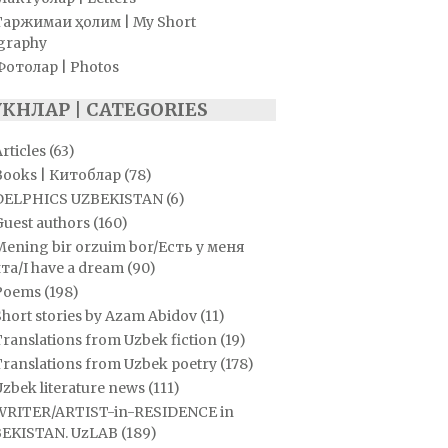
Таржимаи ҳолим | My Short
graphy
Фотолар | Photos
УКНЛАР | CATEGORIES
rticles
(63)
Books | Китоблар
(78)
DELPHICS UZBEKISTAN
(6)
Guest authors
(160)
Mening bir orzuim bor/Есть у меня
та/I have a dream
(90)
Poems
(198)
hort stories by Azam Abidov
(11)
ranslations from Uzbek fiction
(19)
Translations from Uzbek poetry
(178)
zbek literature news
(111)
WRITER/ARTIST-in-RESIDENCE in
EKISTAN. UzLAB
(189)