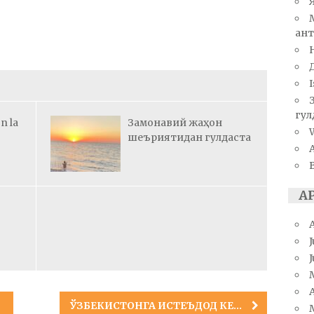
ант
I
гул
n la
Замонавий жаҳон
W
шеъриятидан гулдаста
А
J
A
ЎЗБЕКИСТОНГА ИСТЕЪДОД КЕРАКМАС