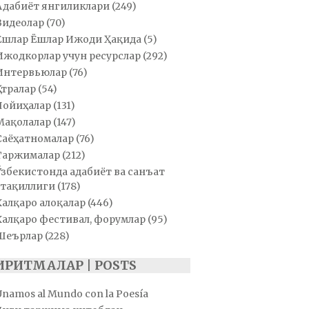
Адабиёт янгиликлари
(249)
Видеолар
(70)
Ёшлар Ёшлар Ижоди Ҳақида
(5)
Ижодкорлар учун ресурслар
(292)
Интервьюлар
(76)
Қатралар
(54)
Лойиҳалар
(131)
Мақолалар
(147)
Саёҳатномалар
(76)
Таржималар
(212)
Ўзбекистонда адабиёт ва санъат
тақиллиги
(178)
Халқаро алоқалар
(446)
Халқаро фестивал, форумлар
(95)
Шеърлар
(228)
ИРИТМАЛАР | POSTS
Unamos al Mundo con la Poesía