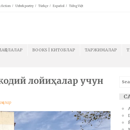
 fiction
Uzbek poetry
Türkçe
Español
Tiếng Việt
МАҚОЛАЛАР
BOOKS | КИТОБЛАР
ТАРЖИМАЛАР
T
 ижодий лойиҳалар учун
Sear
for:
СА
оқалар
Ё