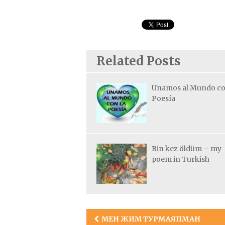
Related Posts
Unamos al Mundo co
Poesía
Bin kez öldüm – my
poem in Turkish
Post
МЕН ЖИМ ТУРМАЯПМАН