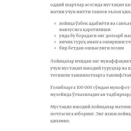
оддий шартлар асосида мустақил ха
матни учун митти танлов эълон қил
лойиҳа ўзбек адабиёти ва санъ
мавзусига қаратилиши
унда бу борадаги энг долзарб м
кичик гуруҳ амалга ошириши уч
бир бетдан ошмаслиги лозим
Лойиҳалар ичидан энг муваффақият
учун мустақил ижодий гуруҳлар ва
тегишли ташкилотларга таклиф/тав
Ғолибларга 100 000 сўмдан мукофот 
музейида ўтказиладиган тадбирлар
Мустақил ижодий лойиҳалар матнини
почтасига юборинг. Энг яхши лойи
қиламиз.