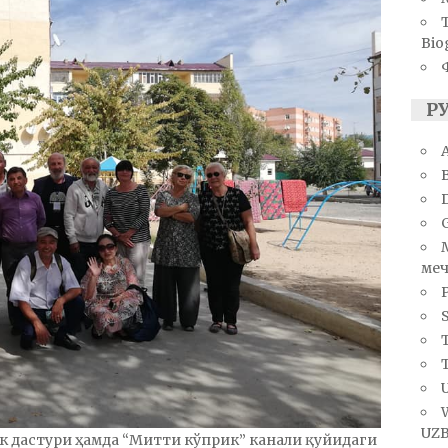
Bio
Р
A
меч
S
T
U
UZB
к дастури ҳамда “Митти кўприк” канали қуйидаги