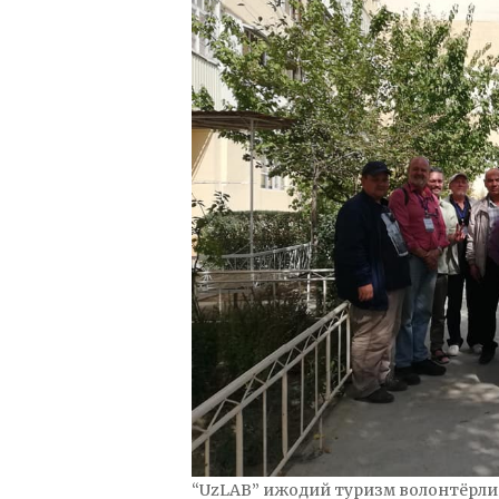
“UzLAB” ижодий туризм волонтёрли