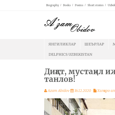
Skip
Biography
Books
Poems
Short stories
Uzbek
to
content
ЯНГИЛИКЛАР
ШЕЪРЛАР
DELPHICS UZBEKISTAN
Диққат, мустақил
танлов!
Azam Abidov
16.12.2020
Халқаро ал