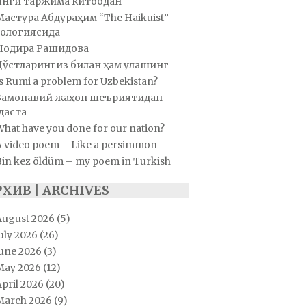
Янги таржима китобдан
Мастура Абдураҳим “The Haikuist”
ологиясида
Нодира Рашидова
Дўстларингиз билан ҳам улашинг
s Rumi a problem for Uzbekistan?
Замонавий жаҳон шеъриятидан
даста
hat have you done for our nation?
A video poem – Like a persimmon
Bin kez öldüm – my poem in Turkish
РХИВ | ARCHIVES
August 2026
(5)
uly 2026
(26)
June 2026
(3)
May 2026
(12)
pril 2026
(20)
March 2026
(9)