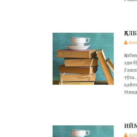
ҚАЛ
Aza
Қалби
эди б
Ғашли
тўла…
қайт
Минд
ИЙМ
Aza