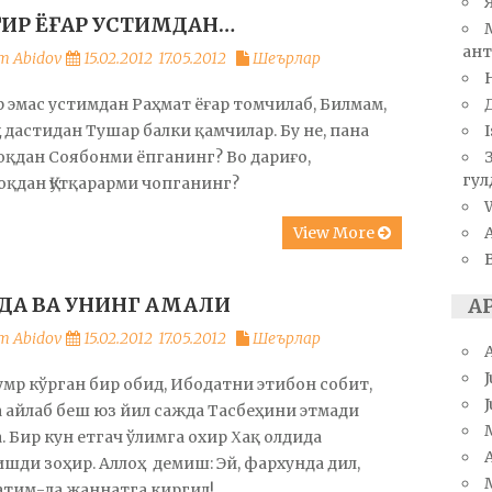
ИР ЁҒАР УСТИМДАН…
ант
m Abidov
15.02.2012
17.05.2012
Шеърлар
 эмас устимдан Раҳмат ёғар томчилаб, Билмам,
 дастидан Тушар балки қамчилар. Бу не, пана
I
қдан Соябонми ёпганинг? Во дариғо,
гул
қдан Қутқарарми чопганинг?
W
View More
ДА ВА УНИНГ АМАЛИ
А
m Abidov
15.02.2012
17.05.2012
Шеърлар
J
умр кўрган бир обид, Ибодатни этибон собит,
 айлаб беш юз йил сажда Тасбеҳини этмади
. Бир кун етгач ўлимга охир Χақ олдида
A
шди зоҳир. Аллоҳ демиш: Эй, фархунда дил,
атим-ла жаннатга киргил!