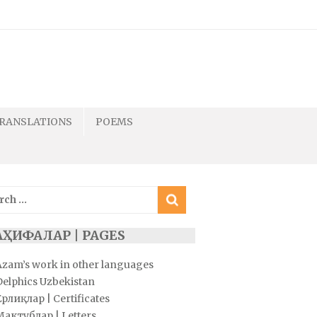
RANSLATIONS
POEMS
ch
АҲИФАЛАР | PAGES
Azam’s work in other languages
Delphics Uzbekistan
рлиқлар | Certificates
Мактублар | Letters