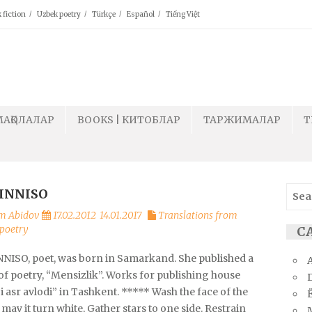
 fiction
Uzbek poetry
Türkçe
Español
Tiếng Việt
МАҚОЛАЛАР
BOOKS | КИТОБЛАР
ТАРЖИМАЛАР
T
Sear
INNISO
for:
m Abidov
17.02.2012
14.01.2017
Translations from
poetry
С
NISO, poet, was born in Samarkand. She published a
of poetry, “Mensizlik”. Works for publishing house
 asr avlodi” in Tashkent. ***** Wash the face of the
Ё
 may it turn white, Gather stars to one side. Restrain