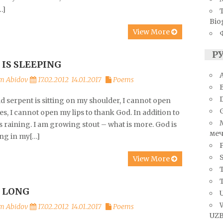
…]
Bio
View More
Р
 IS SLEEPING
A
m Abidov
17.02.2012
14.01.2017
Poems
d serpent is sitting on my shoulder, I cannot open
s, I cannot open my lips to thank God. In addition to
t’s raining. I am growing stout – what is more. God is
меч
ing in my[…]
S
View More
T
 LONG
U
m Abidov
17.02.2012
14.01.2017
Poems
UZB