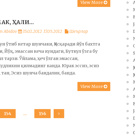
View More
A
АК, ҲАЛИ…
m Abidov
15.02.2012
17.05.2012
Шеърлар
ун ўтиб кетар шунчаки, Қисқаради йўл бахтга
, Йўқ, эмассан кеча кундаги, Буткул ўзга бу
л тарзи. Ўйлама, ҳеч ўлган эмассан,
дликни қилмадинг канда. Юрак эссиз, эсиз
J
 тан, Эсиз шунча бандалик, банда.
J
View More
A
PAGE
154
…
PAGE
156