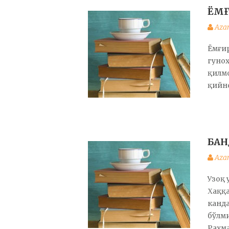
ЁМҒ
Aza
Ёмғир
гуноҳ
қилмо
қийно
БАН
Aza
Узоқ 
Χаққа
канда
бўлми
Раҳм