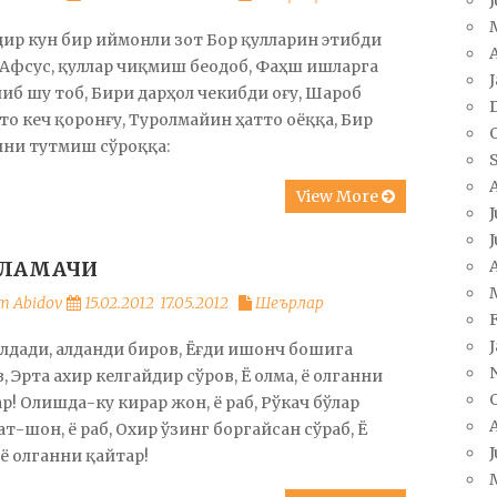
дир кун бир иймонли зот Бор қулларин этибди
A
 Афсус, қуллар чиқмиш беодоб, Фаҳш ишларга
иб шу тоб, Бири дарҳол чекибди оғу, Шароб
то кеч қоронғу, Туролмайин ҳатто оёққа, Бир
ини тутмиш сўроққа:
View More
J
J
ВЛАМАЧИ
A
m Abidov
15.02.2012
17.05.2012
Шеърлар
лдади, алданди биров, Ёғди ишонч бошига
, Эрта ахир келгайдир сўров, Ё олма, ё олганни
р! Олишда-ку кирар жон, ё раб, Рўкач бўлар
т-шон, ё раб, Охир ўзинг боргайсан сўраб, Ё
J
 ё олганни қайтар!