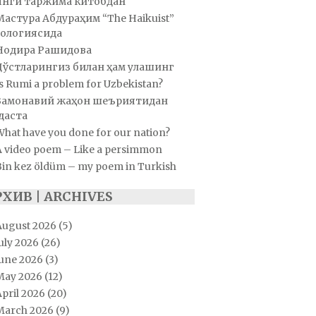
Янги таржима китобдан
Мастура Абдураҳим “The Haikuist”
ологиясида
Нодира Рашидова
Дўстларингиз билан ҳам улашинг
s Rumi a problem for Uzbekistan?
Замонавий жаҳон шеъриятидан
даста
hat have you done for our nation?
A video poem – Like a persimmon
Bin kez öldüm – my poem in Turkish
РХИВ | ARCHIVES
August 2026
(5)
uly 2026
(26)
June 2026
(3)
May 2026
(12)
pril 2026
(20)
March 2026
(9)