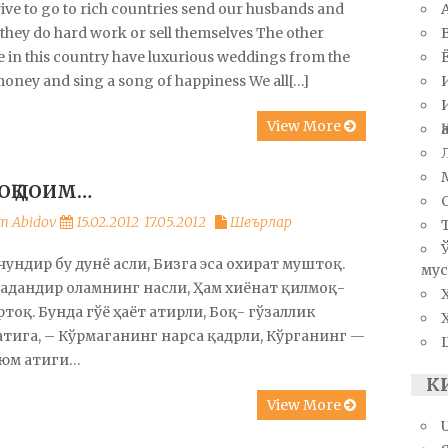
ive to go to rich countries send our husbands and
 they do hard work or sell themselves The other
e in this country have luxurious weddings from the
money and sing a song of happiness We all[…]
View More
ОҚ ДОИМ…
m Abidov
15.02.2012
17.05.2012
Шеърлар
чундир бу дунё асли, Бизга эса охират муштоқ.
мус
дандир оламнинг насли, Ҳам хиёнат қилмоқ-
ртоқ. Бунда гўё ҳаёт атирли, Боқ- гўзаллик
тига, – Кўрмаганинг нарса қадрли, Кўрганинг —
уюм атиги…
К
View More