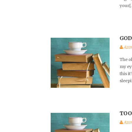
your[
GOD
Aza
The ol
my eye
this i
sleep
TOO
Aza