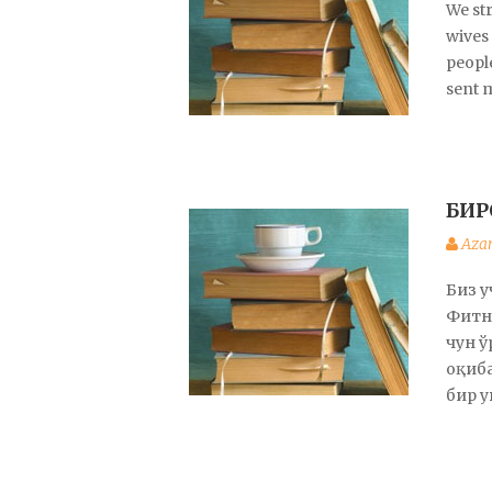
We str
wives
peopl
sent 
БИР
Aza
Биз у
Фитна
чун ў
оқиба
бир 