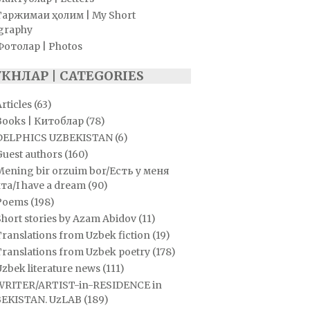
Таржимаи ҳолим | My Short
graphy
Фотолар | Photos
УКНЛАР | CATEGORIES
rticles
(63)
Books | Китоблар
(78)
DELPHICS UZBEKISTAN
(6)
Guest authors
(160)
Mening bir orzuim bor/Есть у меня
та/I have a dream
(90)
Poems
(198)
hort stories by Azam Abidov
(11)
ranslations from Uzbek fiction
(19)
Translations from Uzbek poetry
(178)
zbek literature news
(111)
WRITER/ARTIST-in-RESIDENCE in
EKISTAN. UzLAB
(189)