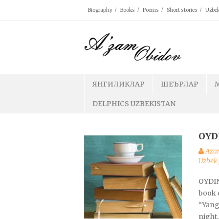
Skip
Biography
Books
Poems
Short stories
Uzbek
to
content
ЯНГИЛИКЛАР
ШЕЪРЛАР
DELPHICS UZBEKISTAN
OYD
Aza
Uzbek 
OYDIN
book 
“Yangi
night,