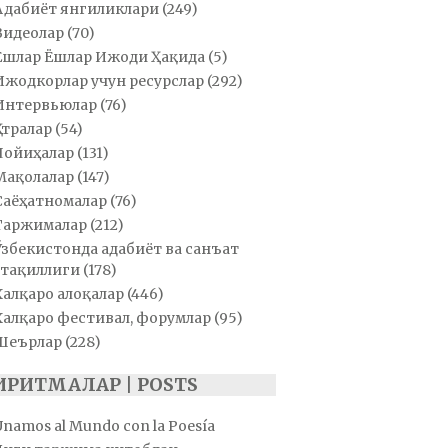
Адабиёт янгиликлари
(249)
Видеолар
(70)
Ёшлар Ёшлар Ижоди Ҳақида
(5)
Ижодкорлар учун ресурслар
(292)
Интервьюлар
(76)
Қатралар
(54)
Лойиҳалар
(131)
Мақолалар
(147)
Саёҳатномалар
(76)
Таржималар
(212)
Ўзбекистонда адабиёт ва санъат
тақиллиги
(178)
Халқаро алоқалар
(446)
Халқаро фестивал, форумлар
(95)
Шеърлар
(228)
ИРИТМАЛАР | POSTS
Unamos al Mundo con la Poesía