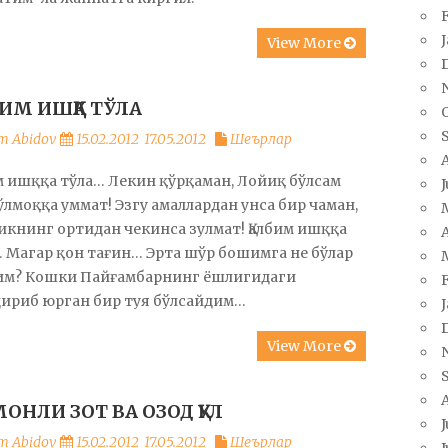
View More
БИМ ИШҚҚА ТЎЛА
m Abidov
15.02.2012
17.05.2012
Шеърлар
м ишққа тўла… Лекин қўрқаман, Лойиқ бўлсам
ўлмоққа уммат! Эзгу амаллардан унса бир чаман,
книнг ортидан чекинса зулмат! Қалбим ишққа
A
 Магар қон тағин… Эрта шўр бошимга не бўлар
им? Кошки Пайғамбарнинг ёшлигидаги
ириб юрган бир туя бўлсайдим…
View More
ОНЛИ ЗОТ ВА ОЗОД ҚУЛ
J
m Abidov
15.02.2012
17.05.2012
Шеърлар