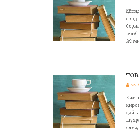
Қайси
озод.
берил
ичиб 
йўлч
ТО
Aza
Ким а
қиров
қайта
шуҳра
олма,