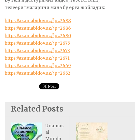
Бу галги дастуримиз видео, газета, сайт,
телеёритмаларини мана бу ерга жойладик:
https://azamabidov.uz/?p=2688
https://azamabidov.uz/?p=2686
https://azamabidov.uz/?p=2680
https://azamabidov.uz/?p=2675
https://azamabidov.uz/?p=2673
https://azamabidov.uz/?p=2671
https://azamabidov.uz/?p=2669
https://azamabidov.uz/?p=2662
Related Posts
Unamos
al
Mundo