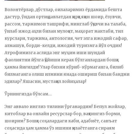
Волонтёрлар, дўстлар, оилаларимиз ёрдамида бешта
дастур, ўндан ортиқ давлатдан қирққа яқин шоир, ёзувчи,
рассом, таржимон ташрифи, минглаб ўқувчи ва талаба,
ўнлаб ижод аҳли билан мулоқот, маҳорат мактаби, тил
курслари, таржима, антология, чет элга ижодий сафар,
алмашув, борди-келди, ижодий туризмга йўл очдик!
Атрофимизга аслида энг муҳим иши шундай
фаолиятни йўлга қўйиши керак бўлганлардан бошқа
ҳамма йиғилди! Улар бизни кўриб-кўрмаганга, билиб
билмаганга олиш илмини янада ошириш билан бандми
эдилар? Яшасин, мустақил лойиҳалар!
Ўрнингизда бўлсам…
Энг аввало инглиз тилини ўрганардим! Бепул жойлар,
китоблар ва онлайн ресурслар бор, вақтингиз борми,
шоирим? Бошқа соҳалардаги каби, адабиёт, санъат
соҳасида ҳам ҳамма ўз ишини қилаётганга сираям