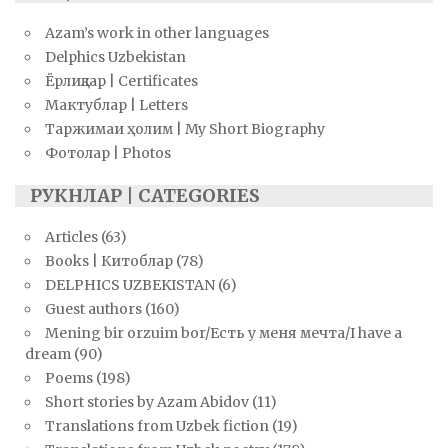
Azam’s work in other languages
Delphics Uzbekistan
Ёрлиқлар | Certificates
Мактублар | Letters
Таржимаи ҳолим | My Short Biography
Фотолар | Photos
РУКНЛАР | CATEGORIES
Articles
(63)
Books | Китоблар
(78)
DELPHICS UZBEKISTAN
(6)
Guest authors
(160)
Mening bir orzuim bor/Есть у меня мечта/I have a
dream
(90)
Poems
(198)
Short stories by Azam Abidov
(11)
Translations from Uzbek fiction
(19)