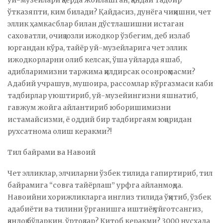
уй-музейлари қаерда жойлашган, қандай тадбир
ўтказяпти, ким билади? Қайдасиз, дунёга чиқишни, чет
эллик ҳамкасблар билан дўстлашишни истаган
саховатли, очиқ юзли ижодкор ўзбегим, деб излаб
юргандан кўра, тайёр уй-музейларига чет эллик
ижодкорларни олиб келсак, ўша уйларда яшаб,
адибларимизни таржима қилдирсак осонроқмасми?
Адабий учрашув, мушоира, рассомлар кўргазмаси каби
тадбирлар уюштириб, уй-музейингизни яшнатиб,
гавжум жойга айлантириб юборишимизни
истамайсизми, ё оддий бир тадбиргаям юқоридан
рухсатнома олиш керакми?!
Тил байрами ва Навоий
Чет элликлар, элчиларни ўзбек тилида гапиртириб, тил
байрамига “совға тайёрлаш” урфга айланмоқда.
Навоийни хорижликларга инглиз тилида ўқитиб, ўзбек
адабиёти ва тилини ўрганишга иштиёқ уйғотсангиз,
қандоқ бўларкин, ўртоқлар? Китоб керакми? 3000 нусхада