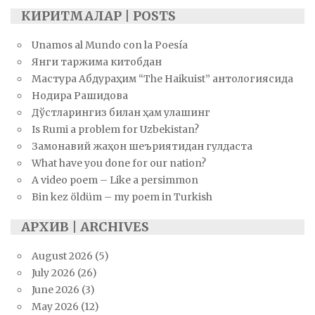
КИРИТМАЛАР | POSTS
Unamos al Mundo con la Poesía
Янги таржима китобдан
Мастура Абдураҳим “The Haikuist” антологиясида
Нодира Рашидова
Дўстларингиз билан ҳам улашинг
Is Rumi a problem for Uzbekistan?
Замонавий жаҳон шеъриятидан гулдаста
What have you done for our nation?
A video poem – Like a persimmon
Bin kez öldüm – my poem in Turkish
АРХИВ | ARCHIVES
August 2026
(5)
July 2026
(26)
June 2026
(3)
May 2026
(12)