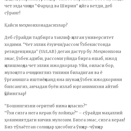
чет элда чиққан “Фарҳод ва Ширин” қайга кетди, деб
сўранг!
Қайси меҳмонхонадасизлар?
Деб сўрайди тадбирга таклиф қилган университет
ходими. “Чет эллик ёзувчи/рассом Ўзбекистонда
резиденцияда” (UzLAB) деган дастур бу. Меҳмонхона
эмас, ўзбек адиби, рассоми уйида бирга яшаб, ижод
қилишмоқда чет эллик ижодкорлар. Уйи, оиласи бор,
мулоқотга очиқ, инглиз тилини биладиган ва ё
ўрганишга иштиёқманд яна шунақа ўзбек ижодкорини
билсангиз, анчадан буён излаб юрганимизни айтиб
қўйинглар!
“Бошингизни оғритиб нима қиласиз?”
“Ўзи сизга нега керак бу лойиҳа?” – сўрайди маҳаллий
ҳокимиятдаги кичик мулозим. Бизга эмас, сизга керак!
Биз тўлаётган солиқлар ҳисобига ўнқир-чўнқир