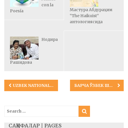
con la
Мастура Абдураҳим
Poesía
“The Haikuist”
антологиясида
Нодира
Рашидова
Post
UZBEK NATIONAL TV COVERAGE OF FALL WRITER/ARTIST RESIDENCY
БАРЧА ЎЗБЕК ШОИР, ЁЗУВЧИ, РАССОМ АҲЛИ, ҚУЛОҚ БЕРИНГ!
navigation
Search
for:
САҲИФАЛАР | PAGES