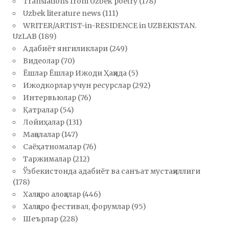
Translations from Uzbek poetry
(178)
Uzbek literature news
(111)
WRITER/ARTIST-in-RESIDENCE in UZBEKISTAN.
UzLAB
(189)
Адабиёт янгиликлари
(249)
Видеолар
(70)
Ёшлар Ёшлар Ижоди Ҳақида
(5)
Ижодкорлар учун ресурслар
(292)
Интервьюлар
(76)
Қатралар
(54)
Лойиҳалар
(131)
Мақолалар
(147)
Саёҳатномалар
(76)
Таржималар
(212)
Ўзбекистонда адабиёт ва санъат мустақиллиги
(178)
Халқаро алоқалар
(446)
Халқаро фестивал, форумлар
(95)
Шеърлар
(228)