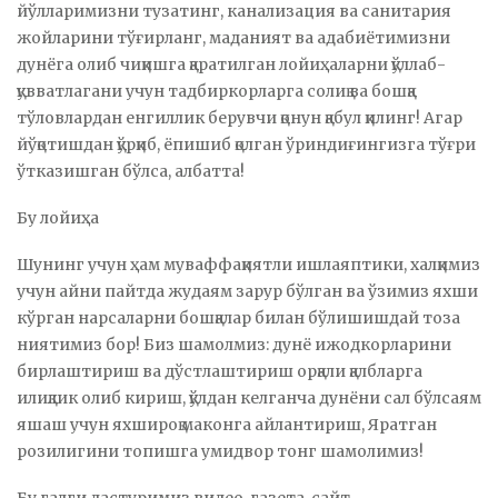
йўлларимизни тузатинг, канализация ва санитария
жойларини тўғирланг, маданият ва адабиётимизни
дунёга олиб чиқишга қаратилган лойиҳаларни қўллаб-
қувватлагани учун тадбиркорларга солиқ ва бошқа
тўловлардан енгиллик берувчи қонун қабул қилинг! Агар
йўқотишдан қўрқиб, ёпишиб қолган ўриндиғингизга тўғри
ўтказишган бўлса, албатта!
Бу лойиҳа
Шунинг учун ҳам муваффақиятли ишлаяптики, халқимиз
учун айни пайтда жудаям зарур бўлган ва ўзимиз яхши
кўрган нарсаларни бошқалар билан бўлишишдай тоза
ниятимиз бор! Биз шамолмиз: дунё ижодкорларини
бирлаштириш ва дўстлаштириш орқали қалбларга
илиқлик олиб кириш, қўлдан келганча дунёни сал бўлсаям
яшаш учун яхшироқ маконга айлантириш, Яратган
розилигини топишга умидвор тонг шамолимиз!