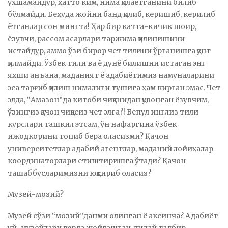
ўхшамайдур, ҳатто ким, нима қилаётганини билиб
бўлмайди. Беҳуда жойни банд қилиб, керишиб, керилиб
ётганлар сон мингта! Ҳар бир катта-кичик шоир,
ёзувчи, рассом асарлари таржима қилинишини
истайдур, аммо ўзи бирор чет тилини ўрганишга қунт
қилмайди. Ўзбек тили ва ё дунё билишни истаган энг
яхши анъана, маданият ё адабиётимиз намуналарини
эса тарғиб қилиш нималиги тушига ҳам кирган эмас. Чет
элда, “Амазон”да китоби чиққанидан қувонган ёзувчим,
ўзингиз қачон чиқасиз чет элга?! Бепул инглиз тили
курслари ташкил этсам, ўн нафаргина ўзбек
ижодкорини топиб бера оласизми? Қачон
университетлар адабий агентлар, маданий лойиҳалар
координаторлари етиштиришга ўтади? Қачон
ташаббусларимизни юқтириб оласиз?
Музей-мозий?
Музей сўзи “мозий”данми олинган ё аксинча? Адабиёт