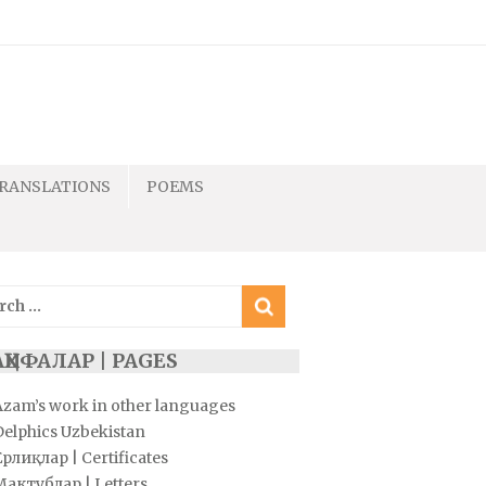
RANSLATIONS
POEMS
ch
ҲИФАЛАР | PAGES
Azam’s work in other languages
Delphics Uzbekistan
рлиқлар | Certificates
Мактублар | Letters