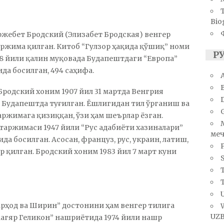
Bio
ржебет Бродский (Элизабет Бродская) венгер
аржима қилган. Китоб “Гулзор ҳақида қўшиқ” номи
Р
78 йили қалин муқовада Будапештдаги “Европа”
да босилган, 494 саҳифа.
A
Бродский хоним 1907 йил 31 мартда Венгрия
 Будапештда туғилган. Ёшлигидан тил ўрганиш ва
аржимага қизиққан, ўзи ҳам шеърлар ёзган.
таржимаси 1947 йили “Рус адабиёти хазиналари”
меч
да босилган. Асосан, француз, рус, украин, латиш,
 қилган. Бродский хоним 1983 йил 7 март куни
S
T
U
рҳод ва Ширин” достонини ҳам венгер тилига
UZB
агяр Геликон” нашриётида 1974 йили нашр