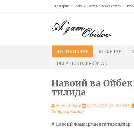
Skip
Biography
Books
Poems
Short stories
Uzbek
to
content
ЯНГИЛИКЛАР
ШЕЪРЛАР
DELPHICS UZBEKISTAN
Навоий ва Ойбек
тилида
Azam Abidov
02.12.2020
02.12.2020
Халқаро алоқалар
# Навоий жамғармасига тавсиялар