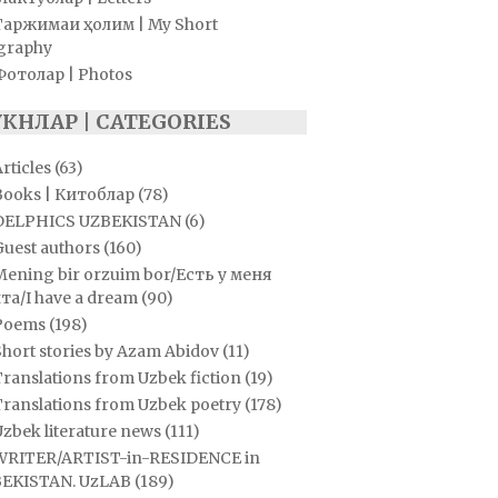
Таржимаи ҳолим | My Short
graphy
Фотолар | Photos
УКНЛАР | CATEGORIES
rticles
(63)
Books | Китоблар
(78)
DELPHICS UZBEKISTAN
(6)
Guest authors
(160)
Mening bir orzuim bor/Есть у меня
та/I have a dream
(90)
Poems
(198)
hort stories by Azam Abidov
(11)
ranslations from Uzbek fiction
(19)
Translations from Uzbek poetry
(178)
zbek literature news
(111)
WRITER/ARTIST-in-RESIDENCE in
EKISTAN. UzLAB
(189)