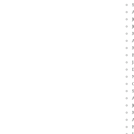
J
A
J
A