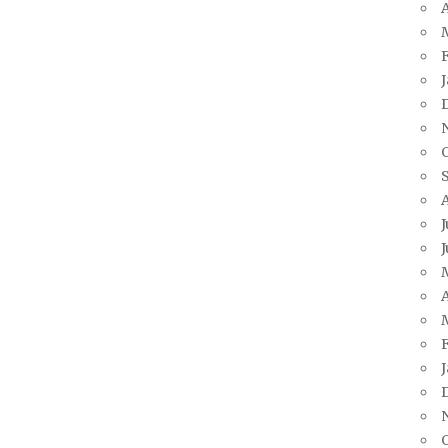
A
J
J
A