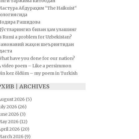
Янги таржима китобдан
Мастура Абдураҳим “The Haikuist”
ологиясида
Нодира Рашидова
Дўстларингиз билан ҳам улашинг
s Rumi a problem for Uzbekistan?
Замонавий жаҳон шеъриятидан
даста
hat have you done for our nation?
A video poem – Like a persimmon
Bin kez öldüm – my poem in Turkish
РХИВ | ARCHIVES
August 2026
(5)
uly 2026
(26)
June 2026
(3)
May 2026
(12)
pril 2026
(20)
March 2026
(9)