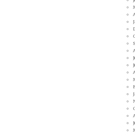
A
J
J
A
J