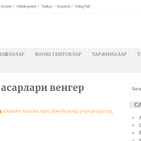
 fiction
Uzbek poetry
Türkçe
Español
Tiếng Việt
МАҚОЛАЛАР
BOOKS | КИТОБЛАР
ТАРЖИМАЛАР
T
 асарлари венгер
Sear
for:
СА
Адабиёт янгиликлари
,
Ижодкорлар учун ресурслар
,
Ё