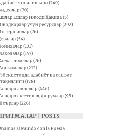
Адабиёт янгиликлари
(249)
Видеолар
(70)
Ёшлар Ёшлар Ижоди Ҳақида
(5)
Ижодкорлар учун ресурслар
(292)
Интервьюлар
(76)
Қатралар
(54)
Лойиҳалар
(131)
Мақолалар
(147)
Саёҳатномалар
(76)
Таржималар
(212)
Ўзбекистонда адабиёт ва санъат
тақиллиги
(178)
Халқаро алоқалар
(446)
Халқаро фестивал, форумлар
(95)
Шеърлар
(228)
ИРИТМАЛАР | POSTS
Unamos al Mundo con la Poesía