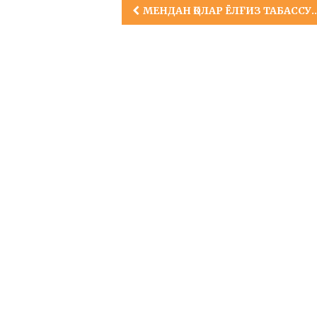
Post
МЕНДАН ҚОЛАР ЁЛҒИЗ ТАБАССУМ
navigation