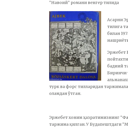
“Навоий” романи венгер тилида
Асарни Э
тилига т
билан 19
нашриёти
Эржебет 
пойтахти
бадиий т
Биринчи 
альманахи
турк ва форс тилларидан таржималар
оламдан ўтган.
Эржебет хоним ҳазратимизнинг “Фа
таржима қилган. У Будапештдаги “М