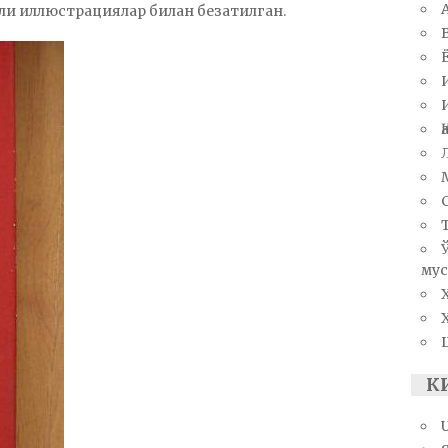
гли иллюстрациялар билан безатилган.
мус
К