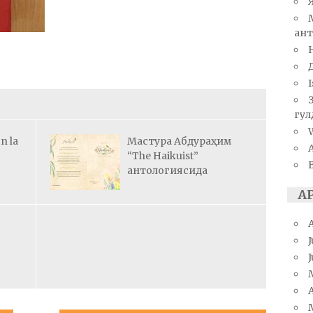
ант
I
гул
W
n la
Мастура Абдураҳим
“The Haikuist”
антологиясида
А
J
A