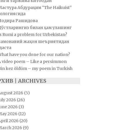
Янги таржима китобдан
Мастура Абдураҳим “The Haikuist”
ологиясида
Нодира Рашидова
Дўстларингиз билан ҳам улашинг
s Rumi a problem for Uzbekistan?
Замонавий жаҳон шеъриятидан
даста
hat have you done for our nation?
A video poem – Like a persimmon
Bin kez öldüm – my poem in Turkish
РХИВ | ARCHIVES
August 2026
(5)
uly 2026
(26)
June 2026
(3)
May 2026
(12)
pril 2026
(20)
March 2026
(9)