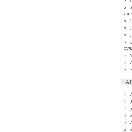
ант
I
гул
W
А
J
A