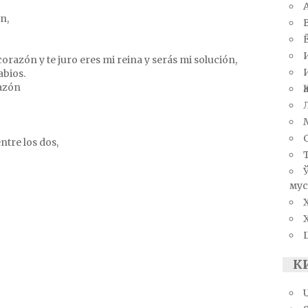
n,
razón y te juro eres mi reina y serás mi solución,
abios.
razón
ntre los dos,
мус
К