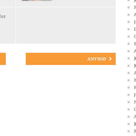
A
for
J
ANYWAY
J
A
J