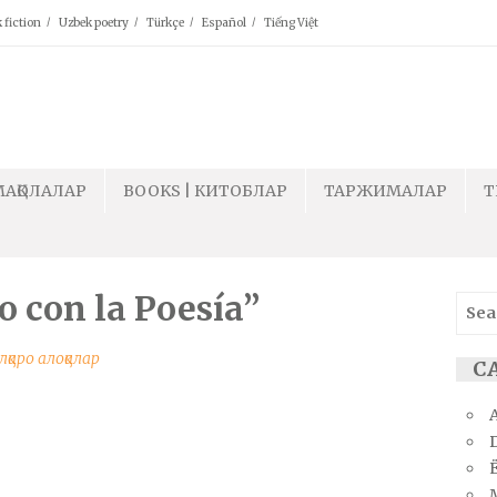
 fiction
Uzbek poetry
Türkçe
Español
Tiếng Việt
МАҚОЛАЛАР
BOOKS | КИТОБЛАР
ТАРЖИМАЛАР
T
 con la Poesía”
Sear
for:
лқаро алоқалар
СА
Ё