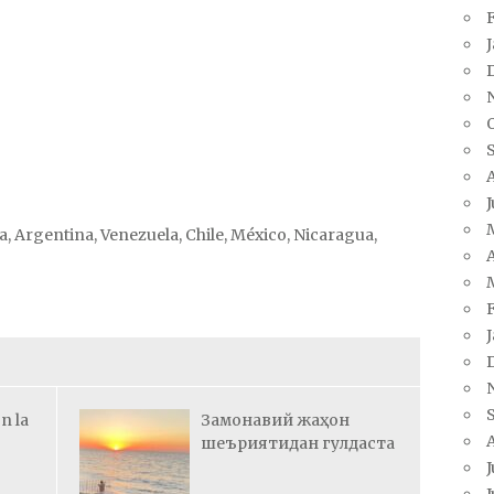
, Argentina, Venezuela, Chile, México, Nicaragua,
A
n la
Замонавий жаҳон
шеъриятидан гулдаста
J