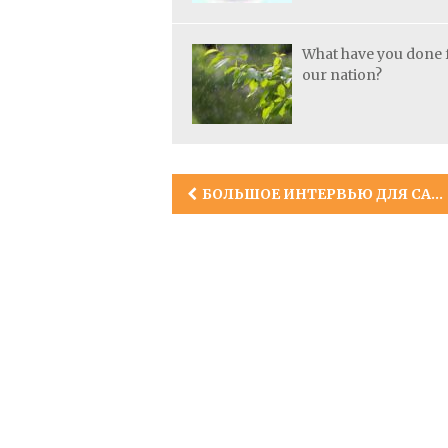
What have you done 
our nation?
Post
БОЛЬШОЕ ИНТЕРВЬЮ ДЛЯ САЙТА “НОВОСТИ УЗБЕКИСТАНА”
navigation