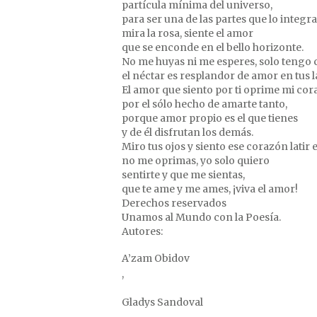
partícula mínima del universo,
para ser una de las partes que lo integra
mira la rosa, siente el amor
que se enconde en el bello horizonte.
No me huyas ni me esperes, solo tengo co
el néctar es resplandor de amor en tus l
El amor que siento por ti oprime mi co
por el sólo hecho de amarte tanto,
porque amor propio es el que tienes
y de él disfrutan los demás.
Miro tus ojos y siento ese corazón latir e
no me oprimas, yo solo quiero
sentirte y que me sientas,
que te ame y me ames, ¡viva el amor!
Derechos reservados
Unamos al Mundo con la Poesía.
Autores:
A’zam Obidov
,
Gladys Sandoval