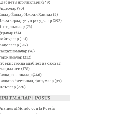
Адабиёт янгиликлари
(249)
Видеолар
(70)
Ёшлар Ёшлар Ижоди Ҳақида
(5)
Ижодкорлар учун ресурслар
(292)
Интервьюлар
(76)
Қатралар
(54)
Лойиҳалар
(131)
Мақолалар
(147)
Саёҳатномалар
(76)
Таржималар
(212)
Ўзбекистонда адабиёт ва санъат
тақиллиги
(178)
Халқаро алоқалар
(446)
Халқаро фестивал, форумлар
(95)
Шеърлар
(228)
ИРИТМАЛАР | POSTS
Unamos al Mundo con la Poesía