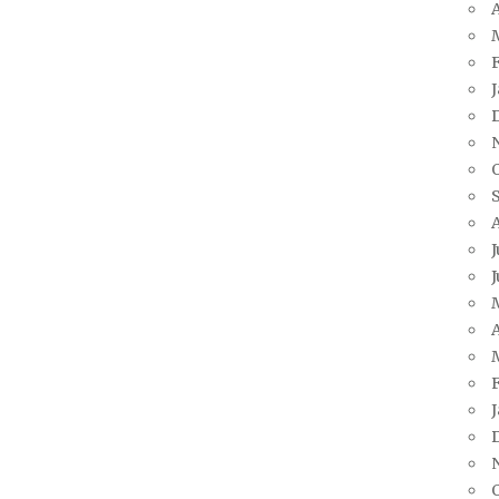
A
J
J
A