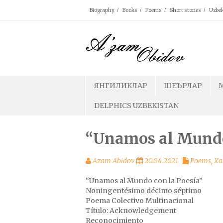
Skip
Biography
Books
Poems
Short stories
Uzbek
to
content
ЯНГИЛИКЛАР
ШЕЪРЛАР
DELPHICS UZBEKISTAN
“Unamos al Mundo
Azam Abidov
20.04.2021
Poems
,
Ха
“Unamos al Mundo con la Poesía”
Noningentésimo décimo séptimo
Poema Colectivo Multinacional
Título: Acknowledgement
Reconocimiento