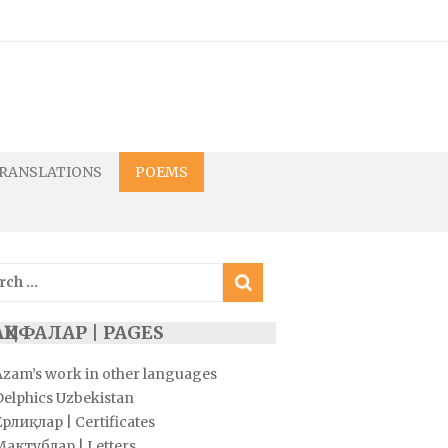
RANSLATIONS
POEMS
ch
ҲИФАЛАР | PAGES
Azam’s work in other languages
Delphics Uzbekistan
рлиқлар | Certificates
Мактублар | Letters