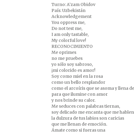
Turno: A’zam Obidov
País: Uzbekistán
Acknowledgement
You oppress me,
Do not test me,
I am only tastable,
My colorful love!
RECONOCIMIENTO
Me oprimes
no me pruebes
yo sólo soy sabroso,
¡mi colorido es amor!
Soy como miel en la rosa
como un bello resplandor
como el arcoíris que se asoma y llena de 
para que ilumine con amor
y nos brinde su calor.
Me seduces con palabras tiernas,
soy delicado me encanta que me hablen
la dulzura de tus labios son caricias
que me llenan de emoción.
Ámate como si fueras una