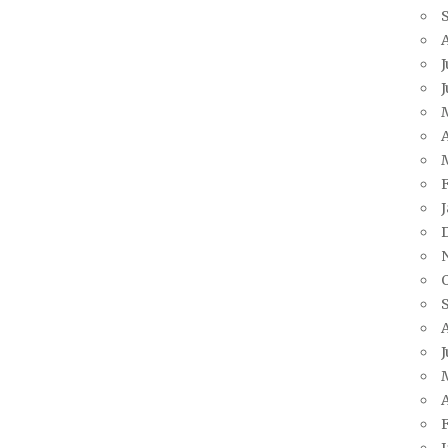
J
A
J
A