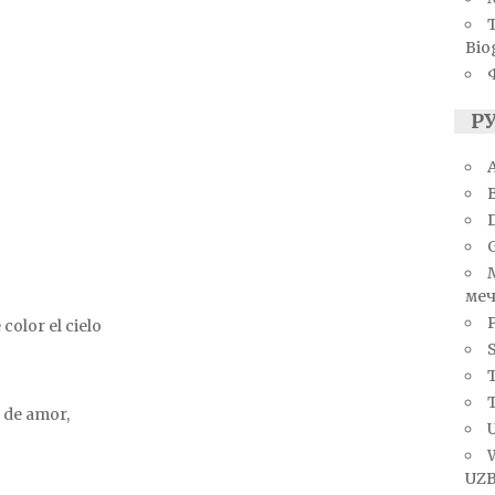
Bio
Р
A
меч
color el cielo
S
T
 de amor,
U
UZB