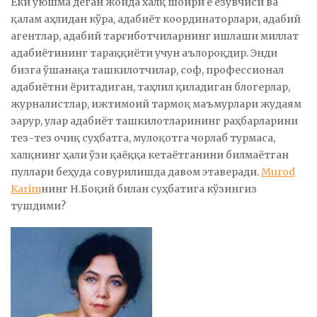
Ёки уюшма деган жойда халқ шоири ё ёзувчиси ва
қалам аҳлидан кўра, адабиёт координаторлари, адабий
агентлар, адабий тарғиботчиларнинг ишлаши миллат
адабиётининг тараққиёти учун аълороқдир. Энди
бизга ўшанақа ташкилотчилар, соф, профессионал
адабиётни ёритадиган, таҳлил қиладиган блогерлар,
журналистлар, ижтимоий тармоқ маъмурлари жудаям
зарур, улар адабиёт ташкилотларининг раҳбарларини
тез-тез очиқ суҳбатга, мулоқотга чорлаб турмаса,
халқнинг ҳали ўзи қаёққа кетаётганини билмаётган
пуллари беҳуда совурилишда давом этаверади.
Murod
Karim
нинг Н.Боқий билан суҳбатига кўзингиз
тушдими?