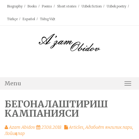
Skip
Biography
Books
Poems
Short stories
Uzbek fiction
Uzbek poetry
to
content
Türkçe
Español
Tiếng Việt
Menu
Togg
Navi
БЕГОНАЛАШТИРИШ
КАМПАНИЯСИ
Azam Abidov
27.08.2018
Articles
,
Адабиёт янгиликлари
,
Лойиҳалар