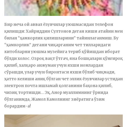
Бир неча ой аввал ёзувчилар уюшмасидан телефон
қилишди: Хайриддин Султонов деган киши атайин мен
билан “ҳамкорлик қилишларини” тайинлаганмиш. Бу
“ҳамкорлик” дегани чиқарганим чет тилларидаги
китобларни уюшма музейига териб қўйишдан иборат
бўлди холос. Озроқ вақт ўтгач, яна бошқалари қўнғироқ
қилиб, халқаро анжуман учун яхши номлардан
сўрашди, улар учун биронтаси яхши бўлиб чиқмади,
ҳатто келиши аниқ бўлган чет эллик ёзувчилар устидан
электрон почта ишламай қолганини баҳона қилиб,
чизиқ тортишди… Эҳ, Анор муаллимнинг ўрнида
бўлганимда, Жамол Камолнинг зиёратига ўзим
борардим-а!