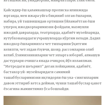
кетишмасин, умидворлик, манфаатпарастлик ёмон.
Қайсидир ёш қаламкашлар прописка илинжида
юрганда, мен ижара уйга биқиниб олган ёшларни,
набира, уй ташвишидан ортишни ўйламаётган ёши
улуғроқ ижодкорларимизни фойдали, мазмунли
ижодий давраларда, театрларда, адабиёт музейларида,
кутубхоналардаги учрашувларда кўргим келади. Дадил
ижодкор ёшларимизга чет тилларини ўқитгим
келяпти, чет элдан ёзувчи, шоир, рассомларни олиб
келиб, ўзимизникиларни чет элларга юбориб, алмашув
дастурлари очишга янада очиқроқ йўл излаяпман.
“Метродаги шеърият” деган лойиҳамни, адабиёт,
бастакор уй-музейларидаги самимий
ташаббусларимизни иқтидорли ёш ука-сингилларим
давом эттириб кетса дейман, чунки ташаббуслар қанот
ёзсагина жамиятимиз ўса бошлайди.