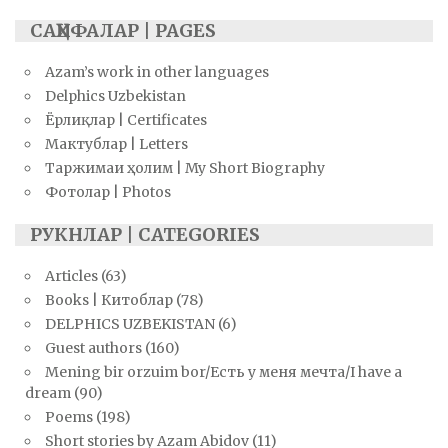
САҲИФАЛАР | PAGES
Azam’s work in other languages
Delphics Uzbekistan
Ёрлиқлар | Certificates
Мактублар | Letters
Таржимаи ҳолим | My Short Biography
Фотолар | Photos
РУКНЛАР | CATEGORIES
Articles
(63)
Books | Китоблар
(78)
DELPHICS UZBEKISTAN
(6)
Guest authors
(160)
Mening bir orzuim bor/Есть у меня мечта/I have a
dream
(90)
Poems
(198)
Short stories by Azam Abidov
(11)