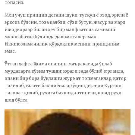
топасиз.
Мен учун принцип дегани шуки, тутқун ё озод, эркли ё
эрксиз бўлсин, тоза қалбли, сўзи бутун, жасур ва мард
ижодкорлар билан ҳеч бир манфаатсиз самимий
муносабатда бўлишда давом этавераман.
Иккиюзламачилик, қўрқоқлик менинг принципим
эмас.
Ўтган ҳафта Ҳалима опанинг маъракасида ўнлаб
мурдаларга кўзим тушди; юраги зада бўлиб юрганда,
опани бир бора йўқлашга журъат топмаганлар, қатор
тизилиб, ғалати бахшиёналар ўқишди, энди Қуръон
тиловат қилиб, руҳига бахшида этингки, шояд руҳи
шод бўлса.