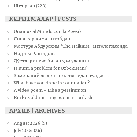
Шеърлар
(228)
КИРИТМАЛАР | POSTS
Unamos al Mundo con la Poesía
Янги таржима китобдан
Мастура Абдураҳим “The Haikuist” антологиясида
Нодира Рашидова
Дўстларингиз билан ҳам улашинг
Is Rumi a problem for Uzbekistan?
Замонавий жаҳон шеъриятидан гулдаста
What have you done for our nation?
A video poem – Like a persimmon
Bin kez öldüm – my poem in Turkish
АРХИВ | ARCHIVES
August 2026
(5)
July 2026
(26)