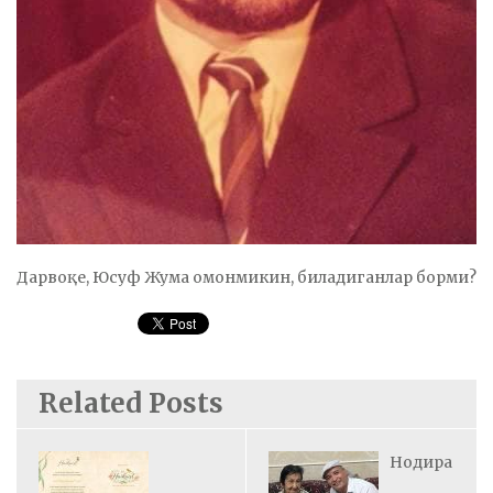
Дарвоқе, Юсуф Жума омонмикин, биладиганлар борми?
Related Posts
Нодира