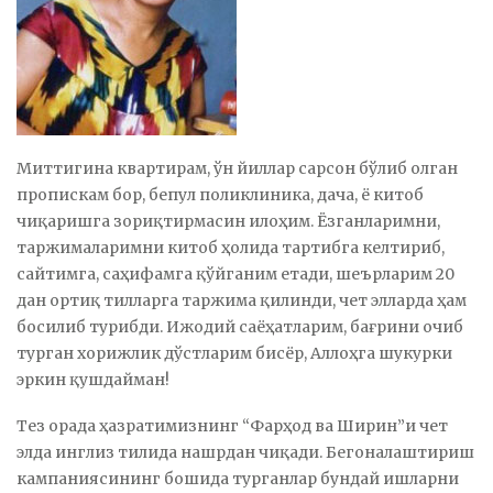
Миттигина квартирам, ўн йиллар сарсон бўлиб олган
пропискам бор, бепул поликлиника, дача, ё китоб
чиқаришга зориқтирмасин илоҳим. Ёзганларимни,
таржималаримни китоб ҳолида тартибга келтириб,
сайтимга, саҳифамга қўйганим етади, шеърларим 20
дан ортиқ тилларга таржима қилинди, чет элларда ҳам
босилиб турибди. Ижодий саёҳатларим, бағрини очиб
турган хорижлик дўстларим бисёр, Аллоҳга шукурки
эркин қушдайман!
Тез орада ҳазратимизнинг “Фарҳод ва Ширин”и чет
элда инглиз тилида нашрдан чиқади. Бегоналаштириш
кампаниясининг бошида турганлар бундай ишларни