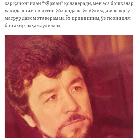
ҳар қачонгидай “кўрмай” қолаверади, мен эса бошқалар
ҳақида доим позитив ўйлашда ва ўз йўлимда мағрур-у
масрур давом этавераман. Ўз принципим, ўз позициям
бор ахир, алҳамдулиллаҳ!