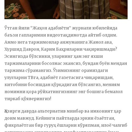
Ўтган йили “Жаҳон адабиёти” журнали юбилейида
баъзи гапларимни видеотақдимотда айтиб олдим.
Аммо нега таржимонлар анжуманига Жамол ака,
Хуршид Даврон, Карим Баҳриларни чақиришмади?
Эсингизда бўлсинки, уларнинг ҳам энг яхши
таржималарини босолмас экансиз, бундан буён мендан
таржима сўрамангиз. Ўзимизнинг орамиздаги
улуғларни ТВга, адабиёт газетасига чиқаришдан,
китобини босишдан қўрқадиган бўлсангиз, мениям
номимни қора рўйхатингизнинг энг бошига бемалол
тиркаб қўяверингиз!
Ҳозирги даврда альтернатив минбар ва имконият ҳар
доим мавжуд. Кейинги пайтларда эркин ёзаётган,
фикрлаётган бир гуруҳ ёшларни кўряпман, илоё чалғиб