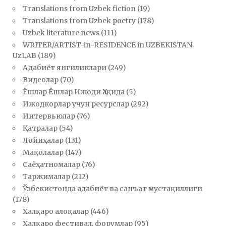
Translations from Uzbek fiction
(19)
Translations from Uzbek poetry
(178)
Uzbek literature news
(111)
WRITER/ARTIST-in-RESIDENCE in UZBEKISTAN.
UzLAB
(189)
Адабиёт янгиликлари
(249)
Видеолар
(70)
Ёшлар Ёшлар Ижоди Ҳақида
(5)
Ижодкорлар учун ресурслар
(292)
Интервьюлар
(76)
Қатралар
(54)
Лойиҳалар
(131)
Мақолалар
(147)
Саёҳатномалар
(76)
Таржималар
(212)
Ўзбекистонда адабиёт ва санъат мустақиллиги
(178)
Халқаро алоқалар
(446)
Халқаро фестивал, форумлар
(95)