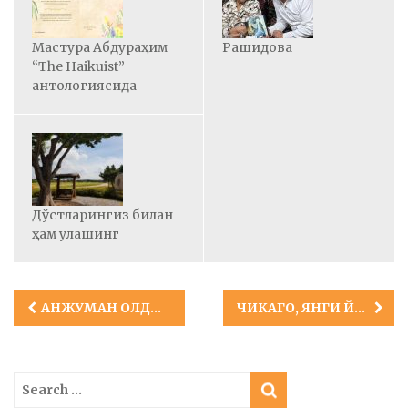
Мастура Абдураҳим
Рашидова
“The Haikuist”
антологиясида
Дўстларингиз билан
ҳам улашинг
Post
АНЖУМАН ОЛДИ ЎЙЛАРИ
ЧИКАГО, ЯНГИ ЙОРК, ВАШИНГТОН!
navigation
Search
for: