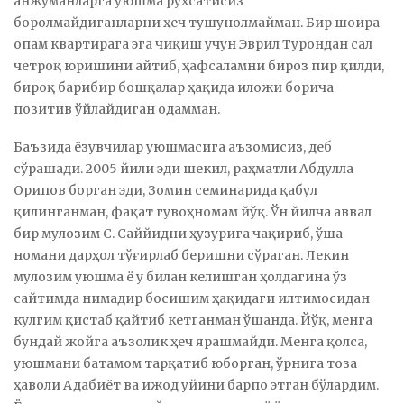
анжуманларга уюшма рухсатисиз
боролмайдиганларни ҳеч тушунолмайман. Бир шоира
опам квартирага эга чиқиш учун Эврил Турондан сал
четроқ юришини айтиб, ҳафсаламни бироз пир қилди,
бироқ барибир бошқалар ҳақида иложи борича
позитив ўйлайдиган одамман.
Баъзида ёзувчилар уюшмасига аъзомисиз, деб
сўрашади. 2005 йили эди шекил, раҳматли Абдулла
Орипов борган эди, Зомин семинарида қабул
қилинганман, фақат гувоҳномам йўқ. Ўн йилча аввал
бир мулозим С. Саййидни ҳузурига чақириб, ўша
номани дарҳол тўғирлаб беришни сўраган. Лекин
мулозим уюшма ё у билан келишган ҳолдагина ўз
сайтимда нимадир босишим ҳақидаги илтимосидан
кулгим қистаб қайтиб кетганман ўшанда. Йўқ, менга
бундай жойга аъзолик ҳеч ярашмайди. Менга қолса,
уюшмани батамом тарқатиб юборган, ўрнига тоза
ҳаволи Адабиёт ва ижод уйини барпо этган бўлардим.