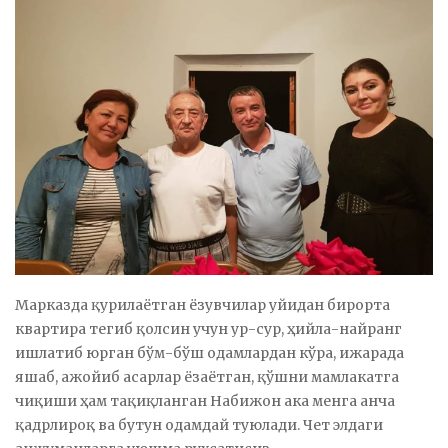
Марказда қурилаётган ёзувчилар уйидан бирорта
квартира тегиб қолсин учун ур-сур, ҳийла-найранг
ишлатиб юрган бўм-бўш одамлардан кўра, ижарада
яшаб, ажойиб асарлар ёзаётган, қўшни мамлакатга
чиқиши ҳам тақиқланган Набижон ака менга анча
қадрлироқ ва бутун одамдай туюлади. Чет элдаги