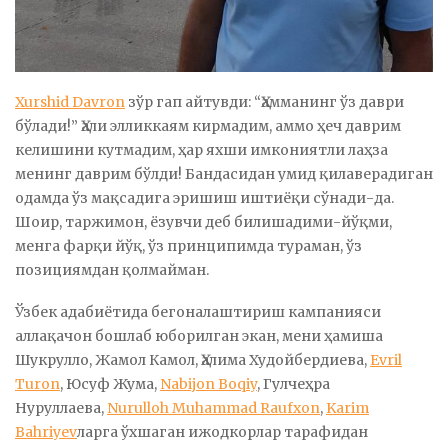
Xurshid Davron
зўр гап айтувди: “Ҳамманинг ўз даври
бўлади!” Ҳали элликкаям кирмадим, аммо ҳеч даврим
келишини кутмадим, ҳар яхши имкониятли лаҳза
менинг даврим бўлди! Бандасидан умид қилаверадиган
одамда ўз мақсадига эришиш иштиёқи сўнади-да.
Шоир, таржимон, ёзувчи деб билишадими-йўқми,
менга фарқи йўқ, ўз принципимда тураман, ўз
позициямдан қолмайман.
Ўзбек адабиётида бегоналаштириш кампанияси
аллақачон бошлаб юборилган экан, мени ҳамиша
Шукрулло, Жамол Камол, Ҳалима Худойбердиева,
Evril
Turon
, Юсуф Жума,
Nabijon Boqiy
, Гулчеҳра
Нуруллаева,
Nurulloh Muhammad Raufxon
,
Karim
Bahriyev
ларга ўхшаган ижодкорлар тарафидан