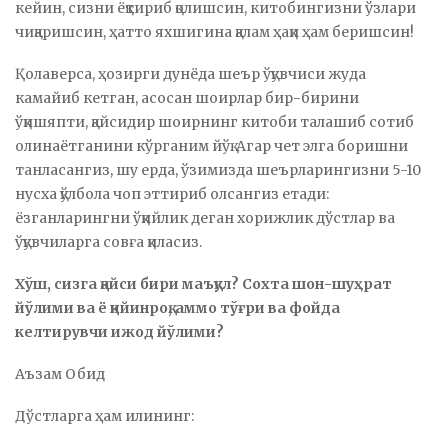
кейин, сизни ёқтириб қолишсин, китобингизни ўзлари
чиқаришсин, ҳатто яхшигина қалам ҳақи ҳам беришсин!
Қолаверса, ҳозирги дунёда шеър ўқувчиси жуда
камайиб кетган, асосан шоирлар бир-бирини
ўқишяпти, қайсидир шоирнинг китоби талашиб сотиб
олинаётганини кўрганим йўқ. Агар чет элга боришни
танласангиз, шу ерда, ўзимизда шеърларингизни 5-10
нусха қўлбола чоп эттириб олсангиз етади:
ёзганларингни ўқийлик деган хорижлик дўстлар ва
ўқувчиларга совға қиласиз.
Хўш, сизга қайси бири маъқул? Сохта шон-шуҳрат
йўлими ва ё қийинроқ, аммо тўғри ва фойда
келтирувчи ижод йўлими?
Аъзам Обид
Дўстларга ҳам илининг: