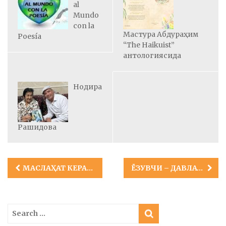
al
Mundo
con la
Мастура Абдураҳим
Poesía
“The Haikuist”
антологиясида
Нодира
Рашидова
Post
МАСЛАҲАТ КЕРАКМИ? САБРЛИ БЎЛИНГ!
ЁЗУВЧИ – ДАВЛАТ ТИЗИМИНИНГ БИР ҚИСМИ ЭМАС!
navigation
Search
for: