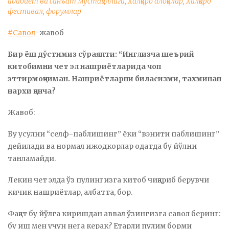
адабиёт ва санъат мустақиллиги
,
Халқаро алоқалар
,
Халқаро
фестивал, форумлар
#Савол
-жавоб
Бир ёш дўстимиз сўраяпти: “Инглизча шеърий
китобимни чет эл нашриётларида чоп
эттирмоқчиман. Нашриётларни биласизми, тахминан
нархи қанча?
Жавоб:
Бу усулни “селф-паблишинг” ёки “вэнити паблишинг”
дейилади ва нормал ижодкорлар одатда бу йўлни
танламайди.
Лекин чет элда ўз пулингизга китоб чиқариб берувчи
кичик нашриётлар, албатта, бор.
Фақат бу йўлга киришдан аввал ўзингизга савол беринг:
бу иш мен учун нега керак? Етарли пулим борми