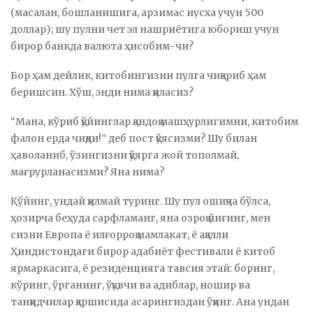
(масалан, бошланишига, арзимас нусха учун 500
доллар); шу пулни чет эл нашриётига юбориш учун
бирор банкда валюта ҳисобим-чи?
Бор ҳам дейлик, китобингизни пулга чиқариб ҳам
беришсин. Хўш, энди нима қиласиз?
“Мана, кўриб қўйинглар қандоқ машҳурлигимни, китобим
фалон ерда чиқди!” деб пост қўясизми? Шу билан
ҳаволаниб, ўзингизни қўярга жой тополмай,
мағрурланасизми? Яна нима?
Қўйинг, ундай қилмай туринг. Шу пул ошиқча бўлса,
ҳозирча беҳуда сарфламанг, яна озроқ йиғинг, мен
сизни Европа ё илғорроқ мамлакат, ё ақалли
Ҳиндистондаги бирор адабиёт фестивали ё китоб
ярмаркасига, ё резиденцияга тавсия этай: боринг,
кўринг, ўрганинг, ўқувчи ва адиблар, ношир ва
танқидчилар қаршисида асарингиздан ўқинг. Ана ундан