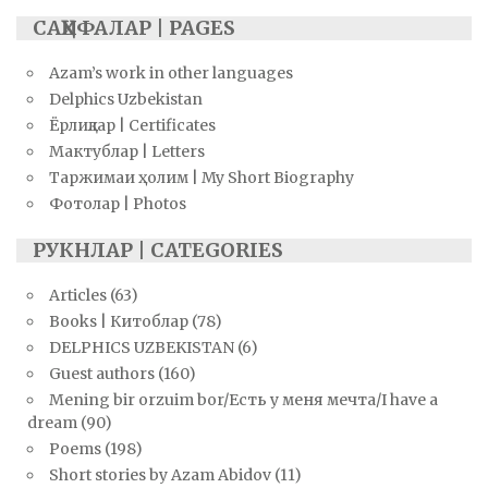
САҲИФАЛАР | PAGES
Azam’s work in other languages
Delphics Uzbekistan
Ёрлиқлар | Certificates
Мактублар | Letters
Таржимаи ҳолим | My Short Biography
Фотолар | Photos
РУКНЛАР | CATEGORIES
Articles
(63)
Books | Китоблар
(78)
DELPHICS UZBEKISTAN
(6)
Guest authors
(160)
Mening bir orzuim bor/Есть у меня мечта/I have a
dream
(90)
Poems
(198)
Short stories by Azam Abidov
(11)