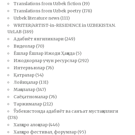
Translations from Uzbek fiction
(19)
Translations from Uzbek poetry
(178)
Uzbek literature news
(111)
WRITER/ARTIST-in-RESIDENCE in UZBEKISTAN.
UzLAB
(189)
Адабиёт янгиликлари
(249)
Видеолар
(70)
Ёшлар Ёшлар Ижоди Ҳақида
(5)
Ижодкорлар учун ресурслар
(292)
Интервьюлар
(76)
Қатралар
(54)
Лойиҳалар
(131)
Мақолалар
(147)
Саёҳатномалар
(76)
Таржималар
(212)
Ўзбекистонда адабиёт ва санъат мустақиллиги
(178)
Халқаро алоқалар
(446)
Халқаро фестивал, форумлар
(95)