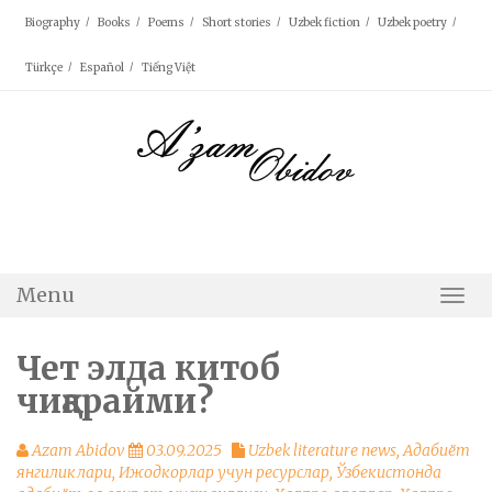
Skip
Biography
Books
Poems
Short stories
Uzbek fiction
Uzbek poetry
to
content
Türkçe
Español
Tiếng Việt
Menu
Togg
Navi
Чет элда китоб
чиқарайми?
Azam Abidov
03.09.2025
Uzbek literature news
,
Адабиёт
янгиликлари
,
Ижодкорлар учун ресурслар
,
Ўзбекистонда