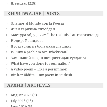
Шеърлар
(228)
КИРИТМАЛАР | POSTS
Unamos al Mundo con la Poesía
Янги таржима китобдан
Мастура Абдураҳим “The Haikuist” антологиясида
Нодира Рашидова
Дўстларингиз билан ҳам улашинг
Is Rumi a problem for Uzbekistan?
Замонавий жаҳон шеъриятидан гулдаста
What have you done for our nation?
A video poem – Like a persimmon
Bin kez öldüm – my poem in Turkish
АРХИВ | ARCHIVES
August 2026
(5)
July 2026
(26)
June 2026
(3)