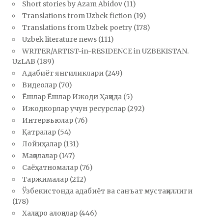
Short stories by Azam Abidov
(11)
Translations from Uzbek fiction
(19)
Translations from Uzbek poetry
(178)
Uzbek literature news
(111)
WRITER/ARTIST-in-RESIDENCE in UZBEKISTAN.
UzLAB
(189)
Адабиёт янгиликлари
(249)
Видеолар
(70)
Ёшлар Ёшлар Ижоди Ҳақида
(5)
Ижодкорлар учун ресурслар
(292)
Интервьюлар
(76)
Қатралар
(54)
Лойиҳалар
(131)
Мақолалар
(147)
Саёҳатномалар
(76)
Таржималар
(212)
Ўзбекистонда адабиёт ва санъат мустақиллиги
(178)
Халқаро алоқалар
(446)