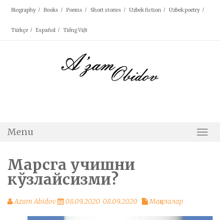
Skip
Biography
Books
Poems
Short stories
Uzbek fiction
Uzbek poetry
to
content
Türkçe
Español
Tiếng Việt
Menu
Togg
Navi
Марсга учишни
кўзлайсизми?
Azam Abidov
08.09.2020
08.09.2020
Мақолалар