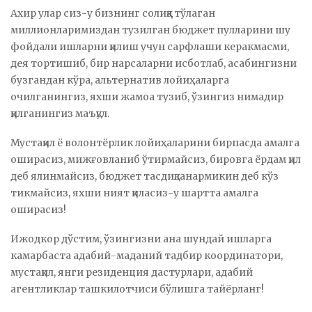
Ахир улар сиз-у бизнинг солиққа тўлаган
миллионларимиздан тузилган бюджет пулларини шу
фойдали ишларни қилиш учун сарфлаши керакмасми,
дея тортишиб, бир нарсаларни исботлаб, асабингизни
бузгандан кўра, альтернатив лойиҳаларга
очилганингиз, яхши жамоа тузиб, ўзингиз нимадир
қилганингиз маъқул.
Мустақил ё волонтёрлик лойиҳаларини бирпасда амалга
оширасиз, мижғовланиб ўтирмайсиз, бировга ёрдам қил
деб ялинмайсиз, бюджет тасдиқланармикин деб кўз
тикмайсиз, яхши ният қиласиз-у шартта амалга
оширасиз!
Ижодкор дўстим, ўзингизни ана шундай ишларга
камарбаста адабий-маданий тадбир координатори,
мустақил, янги резиденция дастурлари, адабий
агентликлар ташкилотчиси бўлишга тайёрланг!