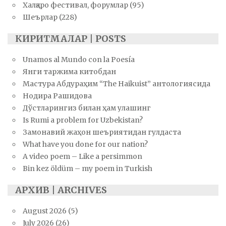
Халқаро фестивал, форумлар
(95)
Шеърлар
(228)
КИРИТМАЛАР | POSTS
Unamos al Mundo con la Poesía
Янги таржима китобдан
Мастура Абдураҳим “The Haikuist” антологиясида
Нодира Рашидова
Дўстларингиз билан ҳам улашинг
Is Rumi a problem for Uzbekistan?
Замонавий жаҳон шеъриятидан гулдаста
What have you done for our nation?
A video poem – Like a persimmon
Bin kez öldüm – my poem in Turkish
АРХИВ | ARCHIVES
August 2026
(5)
July 2026
(26)