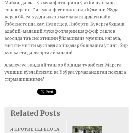
Майли, давлат ўз мукофотларини ўзи билганларга
сочаверсин. Сиз мукофот илинжида бўлманг. Жуда
керак бўлса, худди илғор мамлакатлардаги каби,
Ўзбекистонда ҳам Пулитцер, Либерти, Букерга ўхшаш
адабий-маданий мукофотларни шаффоф танлов
асосида таъсис этишни ўйлашимиз мумкин. Унгача,
митти-митти мустақил лойиҳалар бошлашга ўтинг, бир
кун катта дарёларга айланади!
Алалхусус, жиддий танлов бошида турибсиз: Марсга
учишни кўзлайсизми ва ё зўрға ўрмалайдиган поездга
тирмашишними?
Related Posts
Я ПРОТИВ ПЕРЕНОСА,