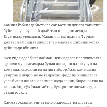
Камина ўзбек адабиёти ва санъатини дунёга танитиш
бўйича йўл-йўлакай қилаётган ишларни аслида
Ёзувчилар уюшмаси, Маданият вазирлиги, Туризм
қўмитаси ё бошқа ташкилотлар амалга ошириши керак,
дейишади кўпинча.
Мен ундай деб ўйламайман. Чунки давлат ва ҳукуматга
қарашли муассасаларда бунақа ишларни қилиш учун на
команда, на хоҳиш ва на иштиёқ бор. Улар ҳам ишсиз
ўтиргани йўқдир, аммо ғайратли, фидойи кишиларга
улар билан ишлаш осонмас: жуда секин, бюрократик ва
юзаки. Бир сўз билан айтса, буларнинг поезди жуда
секин юради.
Ҳамма соҳадаям, энг аввало, иқтисодда, ва албатта,