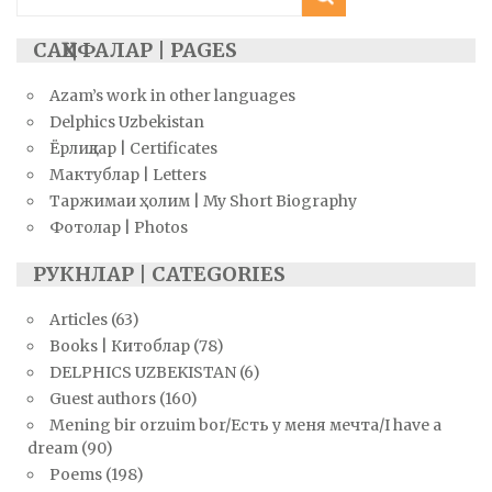
for:
САҲИФАЛАР | PAGES
Azam’s work in other languages
Delphics Uzbekistan
Ёрлиқлар | Certificates
Мактублар | Letters
Таржимаи ҳолим | My Short Biography
Фотолар | Photos
РУКНЛАР | CATEGORIES
Articles
(63)
Books | Китоблар
(78)
DELPHICS UZBEKISTAN
(6)
Guest authors
(160)
Mening bir orzuim bor/Есть у меня мечта/I have a
dream
(90)
Poems
(198)