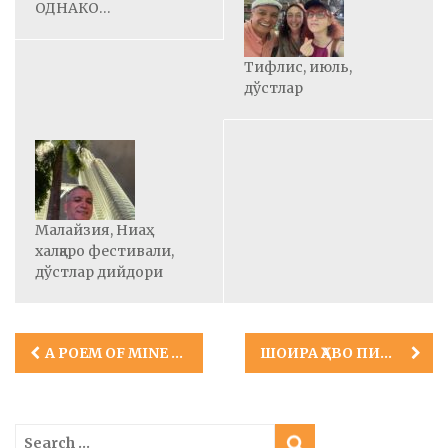
ОДНАКО…
Тифлис, июль,
дўстлар
Малайзия, Ниаҳ
халқаро фестивали,
дўстлар дийдори
Post
A POEM OF MINE IN URDU
ШОИРА ҲАВО ПИНҲАС-КОЭН
navigation
Search