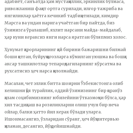
адабиёт, санъатда ҳам мустақиллик, эркинлик бўлмаса,
ривожланиш фақат ортга сурилади, илғор тажриба ва
янгиликлар ҳаётга кечикиб тадбиқ этилади, кимдир
Марсга ва ундан нарига учаётган бир пайтда, биз
ўзимизга ўралашиб, яхлит нарсани майда-майдалаб,
ҳар куни кераксиз янги нарса яратган бўляпмиз холос.
Ҳукумат қарорларининг қай бирини бажаришни билмай
боши қотган, буйруқ қоғозларга кўмилган уюшма ва бошқа
аксар ташкилотлар тепароқдагиларнинг кўрсатма ва
рухсатисиз ҳеч нарса қилолмайди.
Масалан, чет эллик битта шоирни Ўзбекистонга олиб
келишни қўя турайлик, оддий ўзимизнинг бир қоракўз
қалам соҳибимизнинг юбилейини ўтказмоқчи бўлса, ҳар
хил тасдиқлаш ва розиликларни олиш учун бир неча
ойлар, балки ҳатто йил керак бўлади уларга.
Ишонмасангиз, ўзларидан сўранг, ҳеч йўқ интервью
қиламан, десангиз, йўқ дейишмайди.