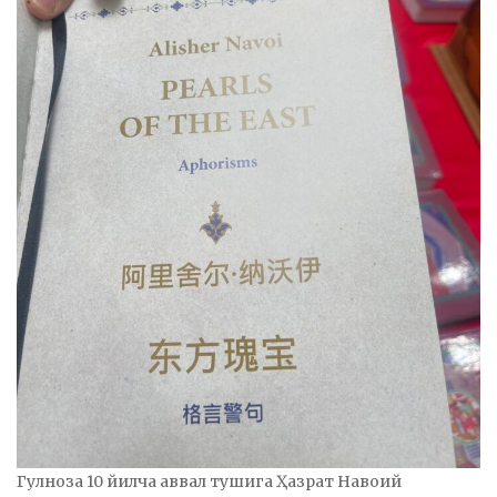
Гулноза 10 йилча аввал тушига Ҳазрат Навоий