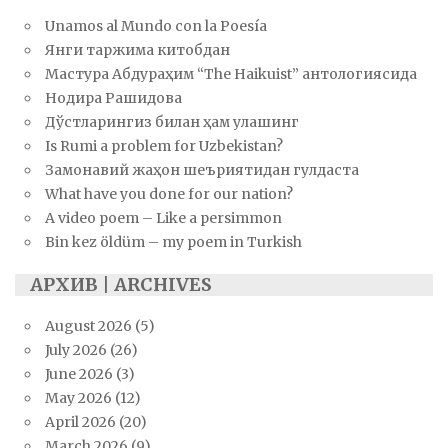
Unamos al Mundo con la Poesía
Янги таржима китобдан
Мастура Абдураҳим “The Haikuist” антологиясида
Нодира Рашидова
Дўстларингиз билан ҳам улашинг
Is Rumi a problem for Uzbekistan?
Замонавий жаҳон шеъриятидан гулдаста
What have you done for our nation?
A video poem – Like a persimmon
Bin kez öldüm – my poem in Turkish
АРХИВ | ARCHIVES
August 2026
(5)
July 2026
(26)
June 2026
(3)
May 2026
(12)
April 2026
(20)
March 2026
(9)