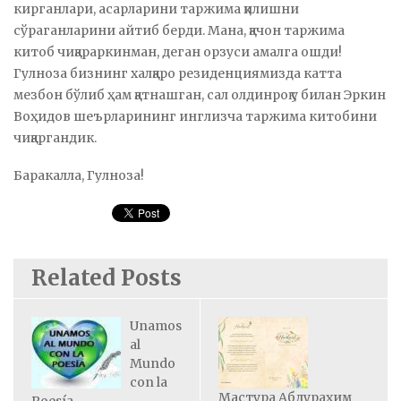
кирганлари, асарларини таржима қилишни
сўраганларини айтиб берди. Мана, қачон таржима
китоб чиқараркинман, деган орзуси амалга ошди!
Гулноза бизнинг халқаро резиденциямизда катта
мезбон бўлиб ҳам қатнашган, сал олдинроқ у билан Эркин
Воҳидов шеърларининг инглизча таржима китобини
чиқаргандик.
Баракалла, Гулноза!
Related Posts
Unamos
al
Mundo
con la
Мастура Абдураҳим