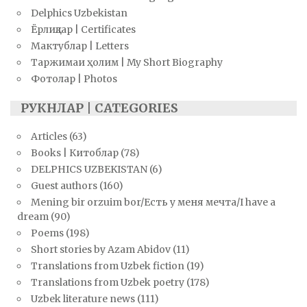
Delphics Uzbekistan
Ёрлиқлар | Certificates
Мактублар | Letters
Таржимаи ҳолим | My Short Biography
Фотолар | Photos
РУКНЛАР | CATEGORIES
Articles
(63)
Books | Китоблар
(78)
DELPHICS UZBEKISTAN
(6)
Guest authors
(160)
Mening bir orzuim bor/Есть у меня мечта/I have a
dream
(90)
Poems
(198)
Short stories by Azam Abidov
(11)
Translations from Uzbek fiction
(19)
Translations from Uzbek poetry
(178)
Uzbek literature news
(111)