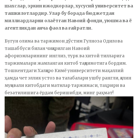
шахслар, эркин ижодкорлар, хусусий университет ва
ташкилотлардир. Улар бу борада бюджетдан
миллиардларни олаётган Навоий фонди, уюшма ва ё
агентликдан анча фаол ва ғайратли.
Бугун олима ва таржимон дўстим Гулноза Одилова
ташаббуси билан чиқарилган Навоий
афоризмларининг инглиз, турк ва хитой тилларига
таржималари жамланган китоб тақдимотига бордим.
Тошкентдаги Халқаро Кимё университети маҳаллий
ҳамда чет эллик устоз ва талабалари ушбу рангли, қалин
муқовали китобдаги матнлар таржимаси, таҳрири ва
безатилишига ёрдам беришибди, минг раҳмат!