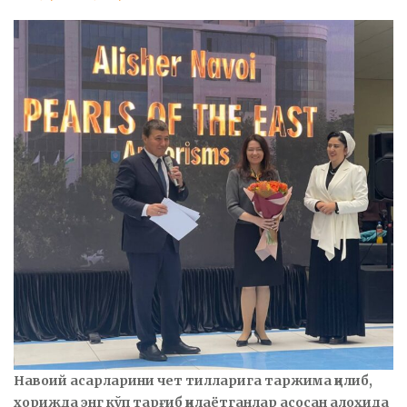
Навоий асарларини чет тилларига таржима қилиб,
хорижда энг кўп тарғиб қилаётганлар асосан алоҳида