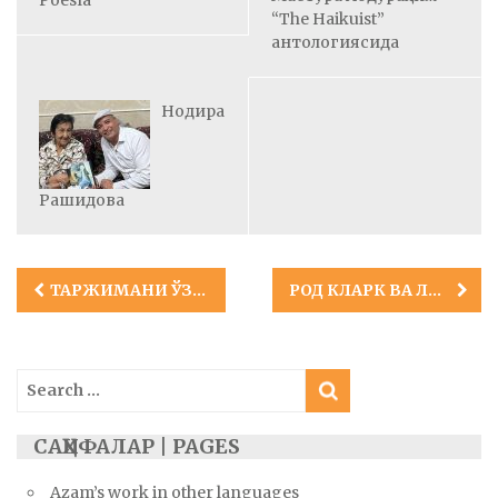
Poesía
“The Haikuist”
антологиясида
Нодира
Рашидова
Post
ТАРЖИМАНИ ЎЗИНГИЗГА ЁҚҚАН ЭНГ ЯХШИ АСАРДАН БОШЛАНГ!
РОД КЛАРК ВА ЛУ ЙЕ НАВОИЙ УЧУН
navigation
Search
for:
САҲИФАЛАР | PAGES
Azam’s work in other languages