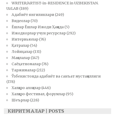
WRITER/ARTIST-in-RESIDENCE in UZBEKISTAN.
UzLAB
(189)
Адабиёт янгиликлари
(249)
Видеолар
(70)
Ёшлар Ёшлар Ижоди Ҳақида
(5)
Ижодкорлар учун ресурслар
(292)
Интервьюлар
(76)
Қатралар
(54)
Лойиҳалар
(131)
Мақолалар
(147)
Саёҳатномалар
(76)
Таржималар
(212)
Ўзбекистонда адабиёт ва санъат мустақиллиги
(178)
Халқаро алоқалар
(446)
Халқаро фестивал, форумлар
(95)
Шеърлар
(228)
КИРИТМАЛАР | POSTS