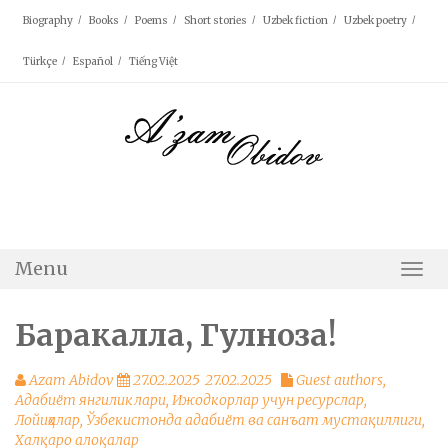
Skip
Biography
Books
Poems
Short stories
Uzbek fiction
Uzbek poetry
to
content
Türkçe
Español
Tiếng Việt
Menu
Togg
Navi
Баракалла, Гулноза!
Azam Abidov
27.02.2025
27.02.2025
Guest authors
,
Адабиёт янгиликлари
,
Ижодкорлар учун ресурслар
,
Лойиҳалар
,
Ўзбекистонда адабиёт ва санъат мустақиллиги
,
Халқаро алоқалар