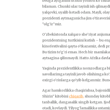
betiga aytganim uchun yomon ko‘rishadi
bilaman. Chunki ular tayinli ish qilma
yalqovki, uyalib ketadi odam. Mayli, ola
prezidenti aytmagunicha jim o‘tiraveri
“olg‘ir”miz.
O‘zbekistonda xalqaro she’riyat anjumani
prezidentning turtkisini kutish – bu en
kinofestivalini qayta o‘tkazamiz, dedi p
Bu tizim to‘g‘ri emas. Hech bir mamlakat
aytsagina qilinmaydi. Hatto Afrika davla
Yaqinda prezidentlikka nomzodlarga bi
savollarimga tayinli javob olishimga ko
oxirgi o‘rinlarga qo‘yib kelganmiz. Bun
Agar hamkorlikka chaqirishsa, bajonidil
Shirin” kitobini
chiqarib,
shunday kitobl
tanballik, dangasalik singib ketgan. Ijod
otadi, kovlaydi. Tilyog‘lamalikka ustami