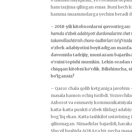
ham tarjima qilingan emas. Buni hech k
hamma muammolarga yechim beradi dey
– 2018-yili kitobxonlarni quvontirgan:
hamda o‘zbek adabiyoti durdonalarini chet ti
takomillashtirish chora-tadbirlari to‘g‘risida
o‘zbek adabiyotini boyitadigan manfaatl
davomida tadrijiy, muntazam bajarilsa,
o‘rnini topishi mumkin. Lekin oradan 
chiqqan kitobni ko‘rdik. Bilishimcha, 
bo‘lgansiz?
– Qaror chala qolib ketganiga javobim 
masala hamon ochiq turibdi. Yozuvchilar
Axborot va ommaviy kommunikatsiyalar 
katta-katta punkti o‘zbek tilidagi adabiyo
bog‘liq ekan. Katta tashkilot ustavining 
qilinmagan. Nimadirlar bajarildi, haraka
Shu yil boshida AOKAga bir necha masa