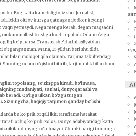
cha. Eng katta kamchiligimiz shu. Jurnalist,
ант
iladi, lekin olti oy kursga qatnagan ijodkor keyingi
 yo vaqti yetmaydi. Nega menga kerak, degan maqsadni
ish, mukammallashtirishga kuch topoladi. Odam o‘ziga
I
og‘liq ko‘p narsa. Fransuz she’rlarini asliyatdan
i o‘rganganman. Mana, 15 yildan beri shu tilda
гул
hilar bilan muloqot qila olaman. Tarjima fakultetidagi
W
 Shuning uchun o‘qishni bitirib, tarjimonlik bilan ham
nglini topolsang, so‘zingga kiradi, bo‘lmasa,
А
xalqning madaniyati, san’ati, dunyoqarashi va
lab beradi. Qo‘liga ulkan ko‘zgu tutgan
Sizningcha, haqiqiy tarjimon qanday bo‘lishi
J
tlarda bu ko‘prik orqali ikki taraflama harakat
r tarafi ochiq ko‘prik, xolos. Dunyo adabiyotidagi katta
A
miznikilar dunyoga o‘tolmaydi. Chunki narigi tomonga
nib turaveramiz. Shu bois, adabiy merosimizning 1 foizi