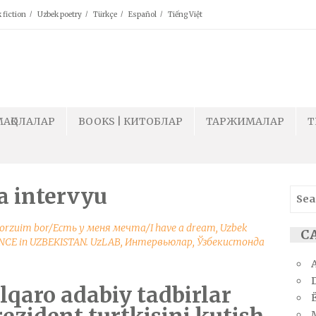
 fiction
Uzbek poetry
Türkçe
Español
Tiếng Việt
МАҚОЛАЛАР
BOOKS | КИТОБЛАР
ТАРЖИМАЛАР
T
a intervyu
Sear
for:
 orzuim bor/Есть у меня мечта/I have a dream
,
Uzbek
СА
NCE in UZBEKISTAN. UzLAB
,
Интервьюлар
,
Ўзбекистонда
alqaro adabiy tadbirlar
Ё