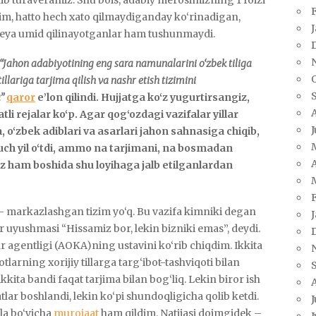
im, hatto hech xato qilmaydiganday ko‘rinadigan,
a umid qilinayotganlar ham tushunmaydi.
“
Jahon adabiyotining eng sara namunalarini o‘zbek tiliga
llariga tarjima qilish va nashr etish tizimini
”
qaror
e’lon qilindi. Hujjatga ko‘z yugurtirsangiz,
i rejalar ko‘p. Agar qog‘ozdagi vazifalar yillar
 o‘zbek adiblari va asarlari jahon sahnasiga chiqib,
uch yil o‘tdi, ammo na tarjimani, na bosmadan
A
siz ham boshida shu loyihaga jalb etilganlardan
– markazlashgan tizim yo‘q. Bu vazifa kimniki degan
 uyushmasi “Hissamiz bor, lekin bizniki emas”, deydi.
agentligi (AOKA)ning ustavini ko‘rib chiqdim. Ikkita
tlarning xorijiy tillarga targ‘ibot-tashviqoti bilan
ikkita bandi faqat tarjima bilan bog‘liq. Lekin biror ish
tlar boshlandi, lekin ko‘pi shundoqligicha qolib ketdi.
J
la bo‘yicha
murojaat
ham qildim. Natijasi doimgidek –