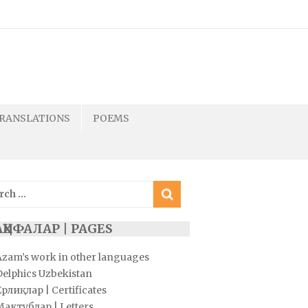
RANSLATIONS
POEMS
ch
ҲИФАЛАР | PAGES
Azam’s work in other languages
Delphics Uzbekistan
рлиқлар | Certificates
Мактублар | Letters