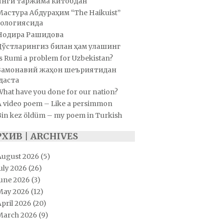
Янги таржима китобдан
Мастура Абдураҳим “The Haikuist”
ологиясида
Нодира Рашидова
Дўстларингиз билан ҳам улашинг
s Rumi a problem for Uzbekistan?
Замонавий жаҳон шеъриятидан
даста
hat have you done for our nation?
A video poem – Like a persimmon
Bin kez öldüm – my poem in Turkish
РХИВ | ARCHIVES
August 2026
(5)
uly 2026
(26)
June 2026
(3)
May 2026
(12)
pril 2026
(20)
March 2026
(9)