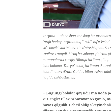
Tarjima – tili boshqa, maslagi bir insonlarni
farqli badiiy tarjimaning “tosh”i og‘ir kela
so‘z nozikliklarini his etib o‘girishi qiyin
topilavermaydi. Biroq bu sohaga yigirma yi
namunalarini xorijiy tillarga tarjima qila
kuni bahona “Daryo” shoir, tarjimon, Butunj
koordinatori A’zam Obidov bilan o‘zbek ada
haqida suhbatlashdi.
–
Bugungi bolalar qaysidir ma’noda pol
rus, ingliz tillarini baravar o‘rgani
havas qilgulik. Uch til oldiga keyinchal
tillarni qancha o‘rganmaylik, tarjimon