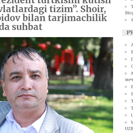
ezident turtkisini kutish
latlardagi tizim”. Shoir,
Bio
idov bilan tarjimachilik
da suhbat
Р
A
меч
S
T
U
UZB