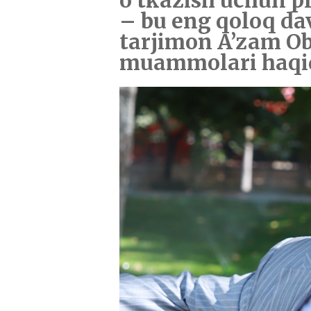
o‘tkazish uchun pr
– bu eng qoloq dav
tarjimon A’zam Ob
muammolari haqi