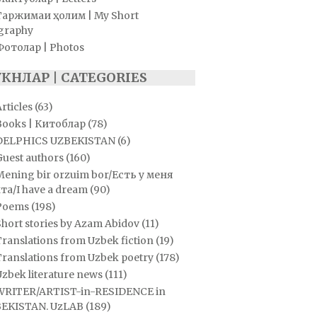
Таржимаи ҳолим | My Short
graphy
Фотолар | Photos
УКНЛАР | CATEGORIES
rticles
(63)
Books | Китоблар
(78)
DELPHICS UZBEKISTAN
(6)
Guest authors
(160)
Mening bir orzuim bor/Есть у меня
та/I have a dream
(90)
Poems
(198)
hort stories by Azam Abidov
(11)
ranslations from Uzbek fiction
(19)
Translations from Uzbek poetry
(178)
zbek literature news
(111)
WRITER/ARTIST-in-RESIDENCE in
EKISTAN. UzLAB
(189)