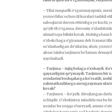
–
Tilni maqsadli o‘rganmayapmiz, menim
yozuvchilar uchun til kurslari tashkil et
saboqlarni davom ettirishga yo kuchi,
qo‘yib til o‘rgansa, davomiy o‘zlashtir
stimul topa bilishi kerak. Muhitga ham b
o‘zbekchaga o‘giraman deb fransuz tilin
so‘zlashadigan do‘stlarim, shoir, yozuvc
aksar talaba tarjimon bo‘laman demaydi.
xayrlashadi.
– Tarjima – injiq bolaga o‘xshaydi. Ko‘
qaysarligini qo‘ymaydi. Tarjimon bir 
orzularini boshqalarga ko‘rsatib, izoh
zahmatkashlarga mengzayman ularni. 
kerak?
– Tarjimon – ko‘prik. Rivojlangan davla
ochiqdir. O‘zbekiston misolida esa bu bi
nomlar bu yoqqa o‘taveradi, ammo o‘zi
o‘tishdan hayiqamiz, yo‘l boshida depsi