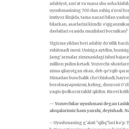
adabiyot, san’at va mana shu soha kishi
uyushmasining 700 dan oshiq a’zosi bor.
imtiyoz ilinjida, tama nazari bilan yash
bilarkan, asarlarini kimdir o‘qiganmika
davlatlari orasida muxlislari bormikan?
Yigirma yildan beri adabiy do‘stlik bar
eshitmadi meni. Unisiga aytdim, bunisi
Jamg‘armalar zimmasidagi ishni bajara
million pulim ketadi. Yozuvchi-shoirlarn
nima qilayotgan ekan, deb qo‘rqib qara
Nimadan bunchalik cho‘chishadi, hayro
berolmayapmizmi, keling, dunyoni O‘zbeki
yaqin ijodkorni taklif qildim. Birovi keli
— Yozuvchilar uyushmasi degan tashkilo
aloqalarimiz ham yaxshi, deyishadi. 
– Uyushmaning g‘alati “qiliq”lari ko‘p