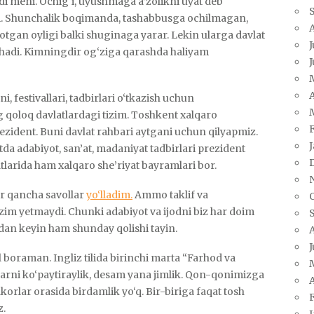
 meni. Ochig‘i, uyushmaga a’zolikni uyat deb
ydi. Shunchalik boqimanda, tashabbusga ochilmagan,
yotgan oyligi balki shuginaga yarar. Lekin ularga davlat
J
shadi. Kimningdir og‘ziga qarashda haliyam
A
, festivallari, tadbirlari o‘tkazish uchun
g qoloq davlatlardagi tizim. Toshkent xalqaro
rezident. Buni davlat rahbari aytgani uchun qilyapmiz.
da adabiyot, san’at, madaniyat tadbirlari prezident
tlarida ham xalqaro she’riyat bayramlari bor.
r qancha savollar
yo‘lladim.
Ammo taklif va
‘zim yetmaydi. Chunki adabiyot va ijodni biz har doim
dan keyin ham shunday qolishi tayin.
J
 boraman. Ingliz tilida birinchi marta “Farhod va
arni ko‘paytiraylik, desam yana jimlik. Qon-qonimizga
A
korlar orasida birdamlik yo‘q. Bir-biriga faqat tosh
z.