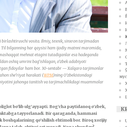
 birlashtiruvchi vosita. Ilmiy, texnik, sinxron tarjimadan
di. Til bilganning har qaysisi ham ijodiy matnni maromida,
. Sermashaqqat mehnat etagini tutadiganlar esa hadeganda
ldan oshiq umrini bag‘ishlagan, o‘zbek adabiyoti
yotgan fidoyilar ham bor. 30-sentabr — Xalqaro tarjimonlar
ahon she’riyat harakati (
WPM
)ning O‘zbekistondagi
мус
biyotini jahonga tanitish va tarjimachilikdagi muammolar
iglot bo‘lib ulg‘ayyapti. Bog‘cha paytidanoq o‘zbek,
К
b, maktabga tayyorlanadi. Bir qaraganda, hammasi
ik boshqalarining qo‘shilish ehtimoli bor. Biroq xorijiy
larga talab, ehtiyoj ortaveradi. Nega shunday?