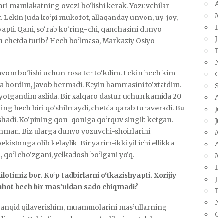
A
lari mamlakatning ovozi bo‘lishi kerak. Yozuvchilar
 Lekin juda ko‘pi mukofot, allaqanday unvon, uy-joy,
ayapti. Qani, so‘rab ko‘ring-chi, qanchasini dunyo
n chetda turib? Hech bo‘lmasa, Markaziy Osiyo
davom bo‘lishi uchun rosa ter to‘kdim. Lekin hech kim
ga bordim, javob bermadi. Keyin hammasini to‘xtatdim.
yotgandim aslida. Bir xalqaro dastur uchun kamida 20
ing hech biri qo‘shilmaydi, chetda qarab turaveradi. Bu
J
shadi. Ko‘pining qon-qoniga qo‘rquv singib ketgan.
J
nman. Biz ularga dunyo yozuvchi-shoirlarini
stonga olib kelaylik. Bir yarim-ikki yil ichi ellikka
A
b, qo‘l cho‘zgani, yelkadosh bo‘lgani yo‘q.
timiz bor. Ko‘p tadbirlarni o‘tkazishyapti. Xorijiy
Nahot hech bir mas’uldan sado chiqmadi?
. Tanqid qilaverishim, muammolarini mas’ullarning