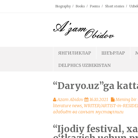
Skip
Biography
Books
Poems
Short stories
Uzbek
to
content
ЯНГИЛИКЛАР
ШЕЪРЛАР
DELPHICS UZBEKISTAN
“Daryo.uz”ga katt
Azam Abidov
16.10.2021
Mening bir
literature news
,
WRITER/ARTIST-in-RESIDE
адабиёт ва санъат мустақиллиги
“Ijodiy festival, x