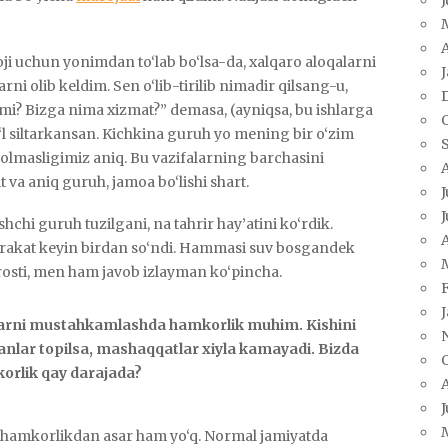
A
voji uchun yonimdan to‘lab bo‘lsa-da, xalqaro aloqalarni
arni olib keldim. Sen o‘lib-tirilib nimadir qilsang-u,
i? Bizga nima xizmat?” demasa, (ayniqsa, bu ishlarga
o‘l siltarkansan. Kichkina guruh yo mening bir o‘zim
olmasligimiz aniq. Bu vazifalarning barchasini
 va aniq guruh, jamoa bo‘lishi shart.
J
J
shchi guruh tuzilgani, na tahrir hay’atini ko‘rdik.
A
rakat keyin birdan so‘ndi. Hammasi suv bosgandek
 rosti, men ham javob izlayman ko‘pincha.
arni mustahkamlashda hamkorlik muhim. Kishini
ganlar topilsa, mashaqqatlar xiyla kamayadi. Bizda
orlik qay darajada?
J
n hamkorlikdan asar ham yo‘q. Normal jamiyatda