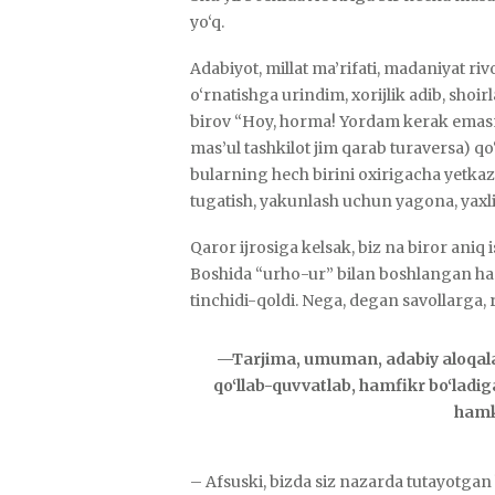
yo‘q.
Adabiyot, millat ma’rifati, madaniyat ri
o‘rnatishga urindim, xorijlik adib, shoirl
birov “Hoy, horma! Yordam kerak emasm
mas’ul tashkilot jim qarab turaversa) q
bularning hech birini oxirigacha yetkaz
tugatish, yakunlash uchun yagona, yaxlit
Qaror ijrosiga kelsak, biz na biror aniq i
Boshida “urho-ur” bilan boshlangan ha
tinchidi-qoldi. Nega, degan savollarga,
—Tarjima, umuman, adabiy aloqal
qo‘llab-quvvatlab, hamfikr bo‘ladi
hamk
– Afsuski, bizda siz nazarda tutayotga