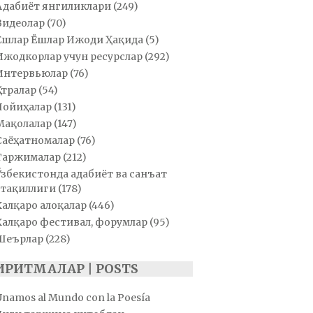
Адабиёт янгиликлари
(249)
Видеолар
(70)
Ёшлар Ёшлар Ижоди Ҳақида
(5)
Ижодкорлар учун ресурслар
(292)
Интервьюлар
(76)
Қатралар
(54)
Лойиҳалар
(131)
Мақолалар
(147)
Саёҳатномалар
(76)
Таржималар
(212)
Ўзбекистонда адабиёт ва санъат
тақиллиги
(178)
Халқаро алоқалар
(446)
Халқаро фестивал, форумлар
(95)
Шеърлар
(228)
ИРИТМАЛАР | POSTS
Unamos al Mundo con la Poesía